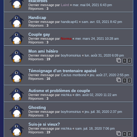
exacerbés
Dernier message par
Laird
«
mar. mai 04, 2021 6:43 pm
Réponses :
3
Handicap
Dernier message par
handicap41
«
sam. avr. 03, 2021 8:42 pm
Réponses :
3
Couple gay
Dernier message par
Norma
«
mer. mars 24, 2021 10:28 am
Réponses :
3
Mon ami hétéro
Dernier message par
boyfromsirius
«
lun. août 31, 2020 6:09 pm
Réponses :
19
1
2
Témoignage d'un trentenaire apaisé
Dernier message par
Cactus moribond
«
jeu. août 27, 2020 2:55 pm
Réponses :
16
1
2
Autisme et problèmes de couple
Dernier message par
michka
«
dim. août 02, 2020 11:22 am
Réponses :
3
Ghosting
Dernier message par
boyfromsirius
«
jeu. juil. 30, 2020 2:37 pm
Réponses :
3
Suis-je si vieux?
Dernier message par
michka
«
sam. juil. 18, 2020 7:06 pm
Réponses :
19
1
2