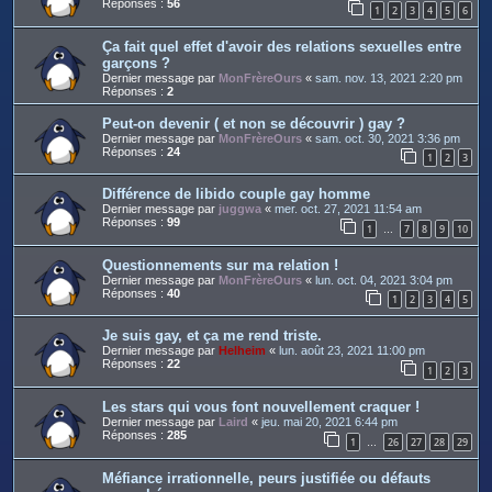
Réponses :
56
1
2
3
4
5
6
Ça fait quel effet d'avoir des relations sexuelles entre
garçons ?
Dernier message par
MonFrèreOurs
«
sam. nov. 13, 2021 2:20 pm
Réponses :
2
Peut-on devenir ( et non se découvrir ) gay ?
Dernier message par
MonFrèreOurs
«
sam. oct. 30, 2021 3:36 pm
Réponses :
24
1
2
3
Différence de libido couple gay homme
Dernier message par
juggwa
«
mer. oct. 27, 2021 11:54 am
Réponses :
99
1
7
8
9
10
…
Questionnements sur ma relation !
Dernier message par
MonFrèreOurs
«
lun. oct. 04, 2021 3:04 pm
Réponses :
40
1
2
3
4
5
Je suis gay, et ça me rend triste.
Dernier message par
Helheim
«
lun. août 23, 2021 11:00 pm
Réponses :
22
1
2
3
Les stars qui vous font nouvellement craquer !
Dernier message par
Laird
«
jeu. mai 20, 2021 6:44 pm
Réponses :
285
1
26
27
28
29
…
Méfiance irrationnelle, peurs justifiée ou défauts