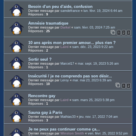
Besoin d'un peu d'aide, confusion
Dernier message par
samdefrance
«
lun. févr. 19, 2024 6:44 am
Réponses :
9
Amnésie traumatique
Dernier message par
Darkel
«
sam. févr. 03, 2024 7:25 am
Réponses :
25
1
2
3
10 ans après mon premier amour... plus rien ?
Dernier message par
Laird
«
sam. déc. 23, 2023 9:22 am
Réponses :
2
Sortir seul ?
Dernier message par
Marcel17
«
mar. sept. 19, 2023 5:26 am
Réponses :
1
Insécurité / je ne comprends pas son désir...
Dernier message par
Leroy
«
mar. mai 23, 2023 6:39 am
Réponses :
10
1
2
Rencontre gay
Dernier message par
Laird
«
sam. mars 25, 2023 5:38 pm
Réponses :
1
Sauna gay à Paris
Dernier message par
Mathias33
«
jeu. nov. 17, 2022 7:04 am
Réponses :
3
Je ne peux pas continuer comme ça...
Dernier message par
Winston Smith
«
ven. févr. 25, 2022 9:52 pm