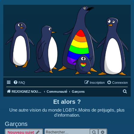
FAQ
Inscription
Connexion
R
REJOIGNEZ NOUS SUR DISCORD : https://discord.gg/4C2Bvub
Communauté
Garçons
e
Et alors ?
c
Une autre vision du monde LGBT+.Moins de préjugés, plus
h
d'information.
e
Garçons
r
Rechercher
Recherche avan
Nouveau sujet