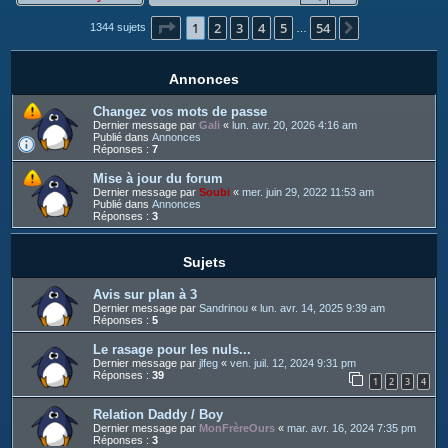
c
Page
1
sur
54
1
2
3
4
5
54
h
Suivant
1344 sujets
…
e
r
Annonces
Changez vos mots de passe
Dernier message par
Gali
«
lun. avr. 20, 2026 4:16 am
Publié dans
Annonces
Réponses :
7
Mise à jour du forum
Dernier message par
Soubi
«
mer. juin 29, 2022 11:53 am
Publié dans
Annonces
Réponses :
3
Sujets
Avis sur plan à 3
Dernier message par
Sandrinou
«
lun. avr. 14, 2025 9:39 am
Réponses :
5
Le rasage pour les nuls...
Dernier message par
jlfeg
«
ven. juil. 12, 2024 9:31 pm
Réponses :
39
1
2
3
4
Relation Daddy / Boy
Dernier message par
MonFrèreOurs
«
mar. avr. 16, 2024 7:35 pm
Réponses :
3