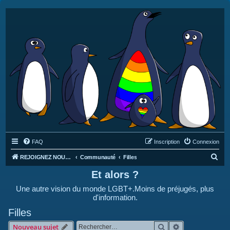
FAQ
Inscription
Connexion
R
REJOIGNEZ NOUS SUR DISCORD : https://discord.gg/4C2Bvub
Communauté
Filles
e
Et alors ?
c
Une autre vision du monde LGBT+.Moins de préjugés, plus
h
d'information.
e
Filles
r
Rechercher
Recherche avan
Nouveau sujet