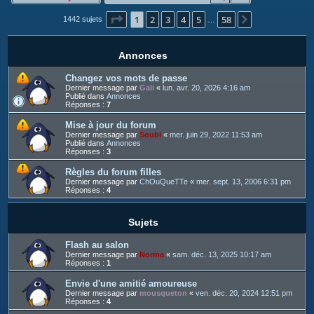
c
Page
1
sur
58
1
2
3
4
5
58
h
Suivant
1442 sujets
…
e
r
Annonces
Changez vos mots de passe
Dernier message par
Gali
«
lun. avr. 20, 2026 4:16 am
Publié dans
Annonces
Réponses :
7
Mise à jour du forum
Dernier message par
Soubi
«
mer. juin 29, 2022 11:53 am
Publié dans
Annonces
Réponses :
3
Règles du forum filles
Dernier message par
ChOuQueTTe
«
mer. sept. 13, 2006 6:31 pm
Réponses :
4
Sujets
Flash au salon
Dernier message par
Norma
«
sam. déc. 13, 2025 10:17 am
Réponses :
1
Envie d'une amitié amoureuse
Dernier message par
mousqueton
«
ven. déc. 20, 2024 12:51 pm
Réponses :
4