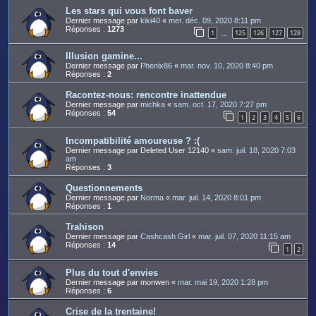
Les stars qui vous font baver
Dernier message par
kiki40
«
mer. déc. 09, 2020 8:11 pm
Réponses :
1273
1
125
126
127
128
…
Illusion gamine...
Dernier message par
Phenix86
«
mar. nov. 10, 2020 8:40 pm
Réponses :
2
Racontez-nous: rencontre inattendue
Dernier message par
michka
«
sam. oct. 17, 2020 7:27 pm
Réponses :
54
1
2
3
4
5
6
Incompatibilité amoureuse ? :(
Dernier message par
Deleted User 12140
«
sam. juil. 18, 2020 7:03
am
Réponses :
3
Questionnements
Dernier message par
Norma
«
mar. juil. 14, 2020 8:01 pm
Réponses :
1
Trahison
Dernier message par
Cashcash Girl
«
mar. juil. 07, 2020 11:15 am
Réponses :
14
1
2
Plus du tout d'envies
Dernier message par
monwen
«
mar. mai 19, 2020 1:28 pm
Réponses :
6
Crise de la trentaine!