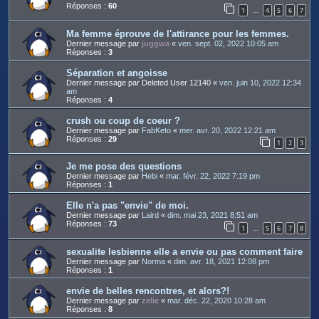
Réponses :
60
1
4
5
6
7
…
Ma femme éprouve de l'attirance pour les femmes.
Dernier message par
juggwa
«
ven. sept. 02, 2022 10:05 am
Réponses :
3
Séparation et angoisse
Dernier message par
Deleted User 12140
«
ven. juin 10, 2022 12:34
am
Réponses :
4
crush ou coup de coeur ?
Dernier message par
FabKeto
«
mer. avr. 20, 2022 12:21 am
Réponses :
29
1
2
3
Je me pose des questions
Dernier message par
Hebi
«
mar. févr. 22, 2022 7:19 pm
Réponses :
1
Elle n'a pas "envie" de moi.
Dernier message par
Laird
«
dim. mai 23, 2021 8:51 am
Réponses :
73
1
5
6
7
8
…
sexualite lesbienne elle a envie ou pas comment faire
Dernier message par
Norma
«
dim. avr. 18, 2021 12:08 pm
Réponses :
1
envie de belles rencontres, et alors?!
Dernier message par
zelie
«
mar. déc. 22, 2020 10:28 am
Réponses :
8