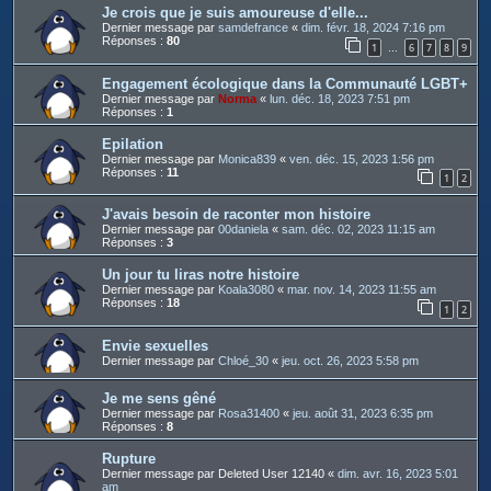
Je crois que je suis amoureuse d'elle...
Dernier message par
samdefrance
«
dim. févr. 18, 2024 7:16 pm
Réponses :
80
1
6
7
8
9
…
Engagement écologique dans la Communauté LGBT+
Dernier message par
Norma
«
lun. déc. 18, 2023 7:51 pm
Réponses :
1
Epilation
Dernier message par
Monica839
«
ven. déc. 15, 2023 1:56 pm
Réponses :
11
1
2
J'avais besoin de raconter mon histoire
Dernier message par
00daniela
«
sam. déc. 02, 2023 11:15 am
Réponses :
3
Un jour tu liras notre histoire
Dernier message par
Koala3080
«
mar. nov. 14, 2023 11:55 am
Réponses :
18
1
2
Envie sexuelles
Dernier message par
Chloé_30
«
jeu. oct. 26, 2023 5:58 pm
Je me sens gêné
Dernier message par
Rosa31400
«
jeu. août 31, 2023 6:35 pm
Réponses :
8
Rupture
Dernier message par
Deleted User 12140
«
dim. avr. 16, 2023 5:01
am