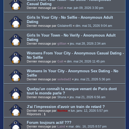
Casual Dating
Dernier message par
Gali
«
mar. juin 09, 2026 3:30 pm
Girls In Your City - No Selfie - Anonymous Adult
Dating
Dernier message par
Gislaine45
«
dim. mai 31, 2026 9:04 am
Girls In Your Town - No Verify - Anonymous Adult
Dating
Dernier message par
gillian
«
jeu. mai 28, 2026 2:34 am
Womens From Your City - Anonymous Casual Dating -
No Selfie
Dernier message par
Gali
«
dim. mai 24, 2026 11:45 pm
Womens In Your City - Anonymous Sex Dating - No
Selfie
Dernier message par
soledad2
«
jeu. mai 21, 2026 5:36 pm
Quelqu'un connaît la marque venant de Paris dont
tout le monde parle ?
Dernier message par
Shuna
«
jeu. mai 21, 2026 6:56 am
J'ai l'impression d'avoir un train de retard ?
Dernier message par
Norma
«
lun. janv. 12, 2026 5:57 pm
Réponses :
1
Forum toujours actif ???
Dernier message par
Laird
«
mar. déc. 16, 2025 8:57 pm