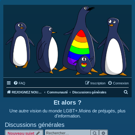
FAQ
Inscription
Connexion
R
REJOIGNEZ NOUS SUR DISCORD : https://discord.gg/4C2Bvub
Communauté
Discussions générales
e
Et alors ?
c
Une autre vision du monde LGBT+.Moins de préjugés, plus
h
d'information.
e
Discussions générales
r
Rechercher
Recherche avan
Nouveau sujet