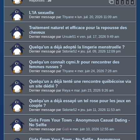
Réponses :
38
1
2
3
4
L'IA sexuelle
Dernier message par
Thyane
«
lun. juil. 20, 2026 11:09 am
Traitement naturel et efficace pour la repousse des
cheveux
Dernier message par
Ursule51
«
ven. juil. 17, 2026 9:49 am
Quelqu'un a déjà adopté la lingerie menstruelle ?
Dernier message par
Sidonie52
«
jeu. juil. 09, 2026 12:09 pm
Quelqu'un connaît cqmi.fr pour rencontrer des
femmes russes ?
Dernier message par
Thyane
«
mer. juin 24, 2026 7:28 am
Quelqu'un a déjà tenté une rencontre québécoise via
un site dédié ?
Dernier message par
Reya
«
mar. juin 23, 2026 9:26 am
Quelqu'un a déjà essayé un tel rose pour les jeux en
couple ?
Dernier message par
Sidonie52
«
jeu. juin 11, 2026 11:53 am
Girls From Your Town - Anonymous Casual Dating -
No Selfie
Dernier message par
Gali
«
mer. juin 10, 2026 12:55 am
Girls From Your Town - No Selfie - Anonymous