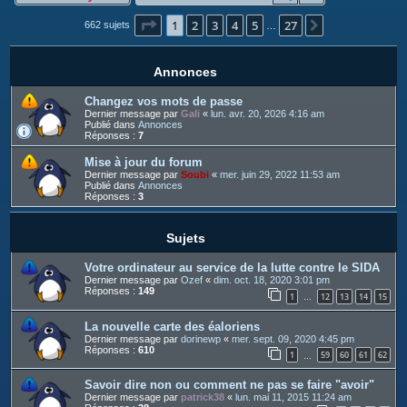
c
Page
1
sur
27
1
2
3
4
5
27
h
Suivant
662 sujets
…
e
r
Annonces
Changez vos mots de passe
Dernier message par
Gali
«
lun. avr. 20, 2026 4:16 am
Publié dans
Annonces
Réponses :
7
Mise à jour du forum
Dernier message par
Soubi
«
mer. juin 29, 2022 11:53 am
Publié dans
Annonces
Réponses :
3
Sujets
Votre ordinateur au service de la lutte contre le SIDA
Dernier message par
Ozef
«
dim. oct. 18, 2020 3:01 pm
Réponses :
149
1
12
13
14
15
…
La nouvelle carte des éaloriens
Dernier message par
dorinewp
«
mer. sept. 09, 2020 4:45 pm
Réponses :
610
1
59
60
61
62
…
Savoir dire non ou comment ne pas se faire "avoir"
Dernier message par
patrick38
«
lun. mai 11, 2015 11:24 am