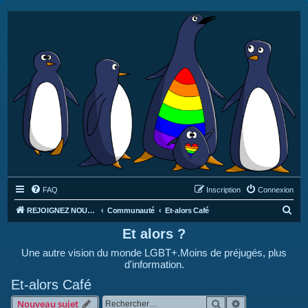
FAQ
Inscription
Connexion
R
REJOIGNEZ NOUS SUR DISCORD : https://discord.gg/4C2Bvub
Communauté
Et-alors Café
e
Et alors ?
c
Une autre vision du monde LGBT+.Moins de préjugés, plus
h
d'information.
e
Et-alors Café
r
Rechercher
Recherche avan
Nouveau sujet