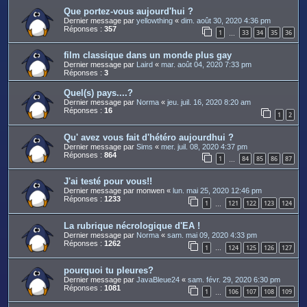
Que portez-vous aujourd'hui ?
Dernier message par
yellowthing
«
dim. août 30, 2020 4:36 pm
Réponses :
357
1
33
34
35
36
…
film classique dans un monde plus gay
Dernier message par
Laird
«
mar. août 04, 2020 7:33 pm
Réponses :
3
Quel(s) pays....?
Dernier message par
Norma
«
jeu. juil. 16, 2020 8:20 am
Réponses :
16
1
2
Qu' avez vous fait d'hétéro aujourdhui ?
Dernier message par
Sims
«
mer. juil. 08, 2020 4:37 pm
Réponses :
864
1
84
85
86
87
…
J'ai testé pour vous!!
Dernier message par
monwen
«
lun. mai 25, 2020 12:46 pm
Réponses :
1233
1
121
122
123
124
…
La rubrique nécrologique d'EA !
Dernier message par
Norma
«
sam. mai 09, 2020 4:33 pm
Réponses :
1262
1
124
125
126
127
…
pourquoi tu pleures?
Dernier message par
JavaBleue24
«
sam. févr. 29, 2020 6:30 pm
Réponses :
1081
1
106
107
108
109
…