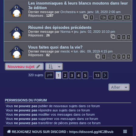
Les insomniaques & leurs blancs moutons dans leur
3e édition
Dernier message par
Orchestra
«
sam. janv. 18, 2020 2:00 am
Réponses :
1287
1
126
127
128
129
…
Résumé des épisodes précédents
Dernier message par
Norma
«
jeu. janv. 02, 2020 10:10 pm
Réponses :
26
1
2
3
Vous faites quoi dans la vie?
Dernier message par
mestic
«
lun. déc. 09, 2019 4:15 pm
Réponses :
82
1
6
7
8
9
…
Nouveau sujet
Page
1
sur
13
1
2
3
4
5
13
Suivant
320 sujets
…
Aller
PERMISSIONS DU FORUM
Vous
ne pouvez pas
publier de nouveaux sujets dans ce forum
Vous
ne pouvez pas
répondre aux sujets dans ce forum
Vous
ne pouvez pas
modifier vos messages dans ce forum
Vous
ne pouvez pas
supprimer vos messages dans ce forum
Vous
ne pouvez pas
transférer de pièces jointes dans ce forum
REJOIGNEZ NOUS SUR DISCORD : https://discord.gg/4C2Bvub