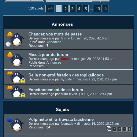
c
Page
1
sur
13
1
2
3
4
5
13
h
Suivant
320 sujets
…
e
r
Annonces
Changez vos mots de passe
Dernier message par
Gali
«
lun. avr. 20, 2026 4:16 am
Publié dans
Annonces
Réponses :
7
Mise à jour du forum
Dernier message par
Soubi
«
mer. juin 29, 2022 11:53 am
Publié dans
Annonces
Réponses :
3
De la non-prolifération des topikafloods
Dernier message par
hybride
«
mer. mars 23, 2011 2:17 pm
Fonctionnement de ce forum
Dernier message par
disto
«
ven. juil. 01, 2005 12:41 pm
Sujets
Polpinette et la Traviata faustienne
Dernier message par
Nomade
«
dim. août 16, 2020 10:29 am
Réponses :
34
1
2
3
4