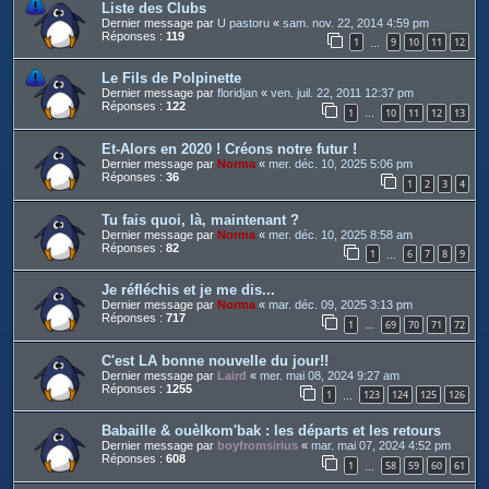
Liste des Clubs
Dernier message par
U pastoru
«
sam. nov. 22, 2014 4:59 pm
Réponses :
119
1
9
10
11
12
…
Le Fils de Polpinette
Dernier message par
floridjan
«
ven. juil. 22, 2011 12:37 pm
Réponses :
122
1
10
11
12
13
…
Et-Alors en 2020 ! Créons notre futur !
Dernier message par
Norma
«
mer. déc. 10, 2025 5:06 pm
Réponses :
36
1
2
3
4
Tu fais quoi, là, maintenant ?
Dernier message par
Norma
«
mer. déc. 10, 2025 8:58 am
Réponses :
82
1
6
7
8
9
…
Je réfléchis et je me dis...
Dernier message par
Norma
«
mar. déc. 09, 2025 3:13 pm
Réponses :
717
1
69
70
71
72
…
C'est LA bonne nouvelle du jour!!
Dernier message par
Laird
«
mer. mai 08, 2024 9:27 am
Réponses :
1255
1
123
124
125
126
…
Babaille & ouèlkom'bak : les départs et les retours
Dernier message par
boyfromsirius
«
mar. mai 07, 2024 4:52 pm
Réponses :
608
1
58
59
60
61
…