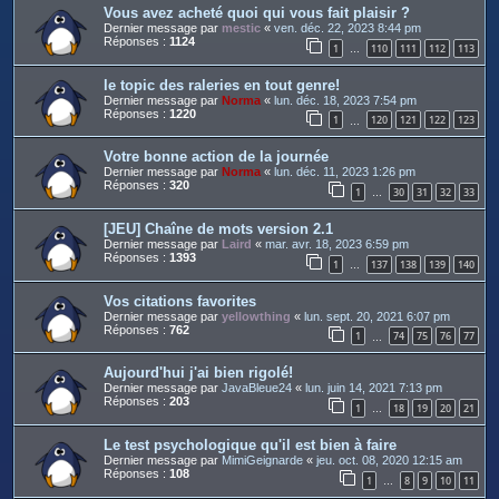
Vous avez acheté quoi qui vous fait plaisir ?
Dernier message par
mestic
«
ven. déc. 22, 2023 8:44 pm
Réponses :
1124
1
110
111
112
113
…
le topic des raleries en tout genre!
Dernier message par
Norma
«
lun. déc. 18, 2023 7:54 pm
Réponses :
1220
1
120
121
122
123
…
Votre bonne action de la journée
Dernier message par
Norma
«
lun. déc. 11, 2023 1:26 pm
Réponses :
320
1
30
31
32
33
…
[JEU] Chaîne de mots version 2.1
Dernier message par
Laird
«
mar. avr. 18, 2023 6:59 pm
Réponses :
1393
1
137
138
139
140
…
Vos citations favorites
Dernier message par
yellowthing
«
lun. sept. 20, 2021 6:07 pm
Réponses :
762
1
74
75
76
77
…
Aujourd'hui j'ai bien rigolé!
Dernier message par
JavaBleue24
«
lun. juin 14, 2021 7:13 pm
Réponses :
203
1
18
19
20
21
…
Le test psychologique qu'il est bien à faire
Dernier message par
MimiGeignarde
«
jeu. oct. 08, 2020 12:15 am
Réponses :
108
1
8
9
10
11
…