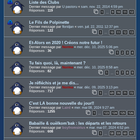
Liste des Clubs
Dernier message par
U pastoru
«
sam. nov. 22, 2014 4:59 pm
Réponses :
119
1
9
10
11
12
…
Le Fils de Polpinette
Dernier message par
floridjan
«
ven. juil. 22, 2011 12:37 pm
Réponses :
122
1
10
11
12
13
…
Et-Alors en 2020 ! Créons notre futur !
Dernier message par
Norma
«
mer. déc. 10, 2025 5:06 pm
Réponses :
36
1
2
3
4
Tu fais quoi, là, maintenant ?
Dernier message par
Norma
«
mer. déc. 10, 2025 8:58 am
Réponses :
82
1
6
7
8
9
…
Je réfléchis et je me dis...
Dernier message par
Norma
«
mar. déc. 09, 2025 3:13 pm
Réponses :
717
1
69
70
71
72
…
C'est LA bonne nouvelle du jour!!
Dernier message par
Laird
«
mer. mai 08, 2024 9:27 am
Réponses :
1255
1
123
124
125
126
…
Babaille & ouèlkom'bak : les départs et les retours
Dernier message par
boyfromsirius
«
mar. mai 07, 2024 4:52 pm
Réponses :
608
1
58
59
60
61
…