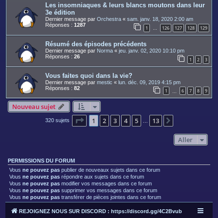
Les insomniaques & leurs blancs moutons dans leur
3e édition
Dernier message par
Orchestra
«
sam. janv. 18, 2020 2:00 am
Réponses :
1287
1
126
127
128
129
…
Résumé des épisodes précédents
Dernier message par
Norma
«
jeu. janv. 02, 2020 10:10 pm
Réponses :
26
1
2
3
Vous faites quoi dans la vie?
Dernier message par
mestic
«
lun. déc. 09, 2019 4:15 pm
Réponses :
82
1
6
7
8
9
…
Nouveau sujet
Page
1
sur
13
1
2
3
4
5
13
Suivant
320 sujets
…
Aller
PERMISSIONS DU FORUM
Vous
ne pouvez pas
publier de nouveaux sujets dans ce forum
Vous
ne pouvez pas
répondre aux sujets dans ce forum
Vous
ne pouvez pas
modifier vos messages dans ce forum
Vous
ne pouvez pas
supprimer vos messages dans ce forum
Vous
ne pouvez pas
transférer de pièces jointes dans ce forum
REJOIGNEZ NOUS SUR DISCORD : https://discord.gg/4C2Bvub