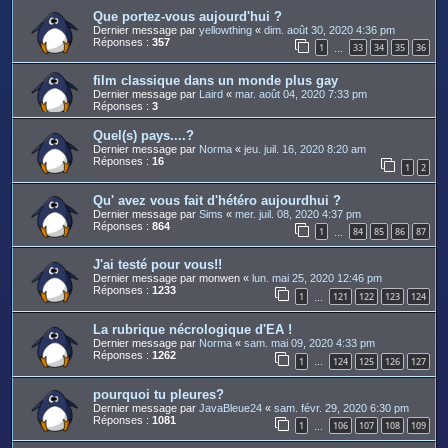
Que portez-vous aujourd'hui ?
Dernier message par
yellowthing
«
dim. août 30, 2020 4:36 pm
Réponses :
357
1
33
34
35
36
…
film classique dans un monde plus gay
Dernier message par
Laird
«
mar. août 04, 2020 7:33 pm
Réponses :
3
Quel(s) pays....?
Dernier message par
Norma
«
jeu. juil. 16, 2020 8:20 am
Réponses :
16
1
2
Qu' avez vous fait d'hétéro aujourdhui ?
Dernier message par
Sims
«
mer. juil. 08, 2020 4:37 pm
Réponses :
864
1
84
85
86
87
…
J'ai testé pour vous!!
Dernier message par
monwen
«
lun. mai 25, 2020 12:46 pm
Réponses :
1233
1
121
122
123
124
…
La rubrique nécrologique d'EA !
Dernier message par
Norma
«
sam. mai 09, 2020 4:33 pm
Réponses :
1262
1
124
125
126
127
…
pourquoi tu pleures?
Dernier message par
JavaBleue24
«
sam. févr. 29, 2020 6:30 pm
Réponses :
1081
1
106
107
108
109
…