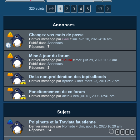
c
Page
1
sur
13
1
2
3
4
5
13
h
Suivant
320 sujets
…
e
r
Annonces
Changez vos mots de passe
Dernier message par
Gali
«
lun. avr. 20, 2026 4:16 am
Publié dans
Annonces
Réponses :
7
Mise à jour du forum
Dernier message par
Soubi
«
mer. juin 29, 2022 11:53 am
Publié dans
Annonces
Réponses :
3
De la non-prolifération des topikafloods
Dernier message par
hybride
«
mer. mars 23, 2011 2:17 pm
Fonctionnement de ce forum
Dernier message par
disto
«
ven. juil. 01, 2005 12:41 pm
Sujets
Polpinette et la Traviata faustienne
Dernier message par
Nomade
«
dim. août 16, 2020 10:29 am
Réponses :
34
1
2
3
4