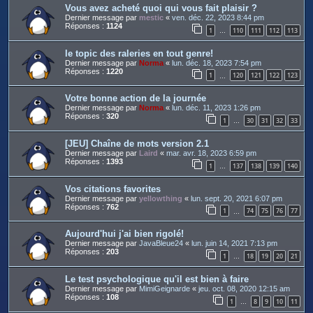
Vous avez acheté quoi qui vous fait plaisir ?
Dernier message par
mestic
«
ven. déc. 22, 2023 8:44 pm
Réponses :
1124
1
110
111
112
113
…
le topic des raleries en tout genre!
Dernier message par
Norma
«
lun. déc. 18, 2023 7:54 pm
Réponses :
1220
1
120
121
122
123
…
Votre bonne action de la journée
Dernier message par
Norma
«
lun. déc. 11, 2023 1:26 pm
Réponses :
320
1
30
31
32
33
…
[JEU] Chaîne de mots version 2.1
Dernier message par
Laird
«
mar. avr. 18, 2023 6:59 pm
Réponses :
1393
1
137
138
139
140
…
Vos citations favorites
Dernier message par
yellowthing
«
lun. sept. 20, 2021 6:07 pm
Réponses :
762
1
74
75
76
77
…
Aujourd'hui j'ai bien rigolé!
Dernier message par
JavaBleue24
«
lun. juin 14, 2021 7:13 pm
Réponses :
203
1
18
19
20
21
…
Le test psychologique qu'il est bien à faire
Dernier message par
MimiGeignarde
«
jeu. oct. 08, 2020 12:15 am
Réponses :
108
1
8
9
10
11
…