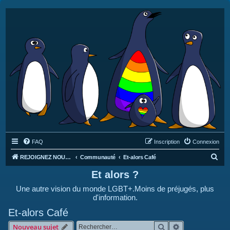
FAQ
Inscription
Connexion
R
REJOIGNEZ NOUS SUR DISCORD : https://discord.gg/4C2Bvub
Communauté
Et-alors Café
e
Et alors ?
c
Une autre vision du monde LGBT+.Moins de préjugés, plus
h
d'information.
e
Et-alors Café
r
Rechercher
Recherche avan
Nouveau sujet