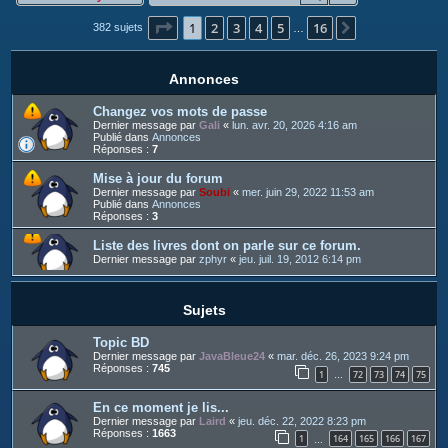
c
Page
1
sur
16
1
2
3
4
5
16
h
Suivant
382 sujets
…
e
r
Annonces
Changez vos mots de passe
Dernier message par
Gali
«
lun. avr. 20, 2026 4:16 am
Publié dans
Annonces
Réponses :
7
Mise à jour du forum
Dernier message par
Soubi
«
mer. juin 29, 2022 11:53 am
Publié dans
Annonces
Réponses :
3
Liste des livres dont on parle sur ce forum.
Dernier message par
zphyr
«
jeu. juil. 19, 2012 6:14 pm
Sujets
Topic BD
Dernier message par
JavaBleue24
«
mar. déc. 26, 2023 9:24 pm
Réponses :
745
1
72
73
74
75
…
En ce moment je lis...
Dernier message par
Laird
«
jeu. déc. 22, 2022 8:23 pm
Réponses :
1663
1
164
165
166
167
…