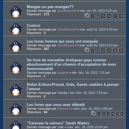
Mangas ou pas mangas??
Dernier message par
JavaBleue24
«
mar. oct. 25, 2022 8:25 am
Réponses :
173
1
15
16
17
18
…
Comics
Dernier message par
JavaBleue24
«
mar. août 16, 2022 8:29 pm
Réponses :
3
Les livres homos qui vous ont marqués
Dernier message par
JavaBleue24
«
mar. août 16, 2022 8:23 pm
Réponses :
267
1
24
25
26
27
…
Un livre de nouvelles érotiques gays comme
aboutissement d'un chemin d'acceptation de mon
homosexualité
Dernier message par
juggwa
«
dim. déc. 26, 2021 7:31 pm
Réponses :
1
Didier Eribon:Proust, Gide, Genet..matière à penser
l'amour
Dernier message par
Volodia
«
lun. févr. 15, 2021 7:33 am
Réponses :
2
Les livres que vous avez détesté
Dernier message par
Clément
«
sam. janv. 16, 2021 4:58 pm
Réponses :
54
1
2
3
4
5
6
"Caresser le velours" Sarah Waters
Dernier message par
zelie
«
sam. déc. 19, 2020 10:04 pm