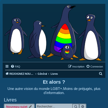
FAQ
Inscription
Connexion
R
REJOIGNEZ NOUS SUR DISCORD : https://discord.gg/4C2Bvub
Général
Livres
e
Et alors ?
c
Une autre vision du monde LGBT+.Moins de préjugés, plus
h
d'information.
e
Livres
r
Rechercher
Recherche avan
Nouveau sujet