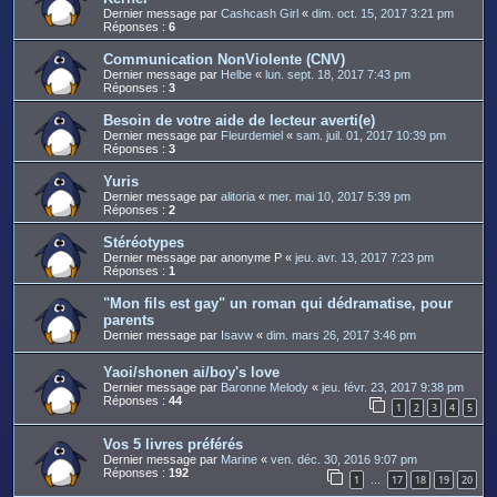
Dernier message par
Cashcash Girl
«
dim. oct. 15, 2017 3:21 pm
Réponses :
6
Communication NonViolente (CNV)
Dernier message par
Helbe
«
lun. sept. 18, 2017 7:43 pm
Réponses :
3
Besoin de votre aide de lecteur averti(e)
Dernier message par
Fleurdemiel
«
sam. juil. 01, 2017 10:39 pm
Réponses :
3
Yuris
Dernier message par
alitoria
«
mer. mai 10, 2017 5:39 pm
Réponses :
2
Stéréotypes
Dernier message par
anonyme P
«
jeu. avr. 13, 2017 7:23 pm
Réponses :
1
"Mon fils est gay" un roman qui dédramatise, pour
parents
Dernier message par
Isavw
«
dim. mars 26, 2017 3:46 pm
Yaoi/shonen ai/boy's love
Dernier message par
Baronne Melody
«
jeu. févr. 23, 2017 9:38 pm
Réponses :
44
1
2
3
4
5
Vos 5 livres préférés
Dernier message par
Marine
«
ven. déc. 30, 2016 9:07 pm
Réponses :
192
1
17
18
19
20
…