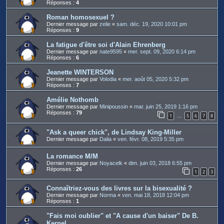
Réponses :
4
Roman homosexuel ?
Dernier message par
zelie
«
sam. déc. 19, 2020 10:01 pm
Réponses :
9
La fatigue d'être soi d'Alain Ehrenberg
Dernier message par
nate9595
«
mer. sept. 09, 2020 6:14 pm
Réponses :
6
Jeanette WINTERSON
Dernier message par
Volodia
«
mer. août 05, 2020 5:32 pm
Réponses :
7
Amélie Nothomb
Dernier message par
Minipoussin
«
mar. juin 25, 2019 1:16 pm
Réponses :
79
1
5
6
7
8
…
"Ask a queer chick", de Lindsay King-Miller
Dernier message par
Dalia
«
ven. févr. 08, 2019 5:35 pm
La romance M/M
Dernier message par
Noyacelk
«
dim. juin 03, 2018 6:55 pm
Réponses :
26
1
2
3
Connaîtriez-vous des livres sur la bisexualité ?
Dernier message par
Norma
«
ven. mai 18, 2018 12:04 pm
Réponses :
1
"Fais moi oublier" et "A cause d'un baiser" De B.
Kernel