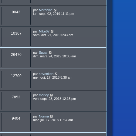
par
Morphine
9043
lun. sept. 02, 2019 11:11 pm
par
Mike07
10367
sam. avr. 27, 2019 6:43 am
par
Sugar
26470
dim. mars 24, 2019 10:35 am
par
sevenken
12700
mer. oct. 17, 2018 8:38 am
par
marley
7852
ven. sept. 28, 2018 12:15 pm
par
Norma
9404
mar. juil. 17, 2018 11:57 am