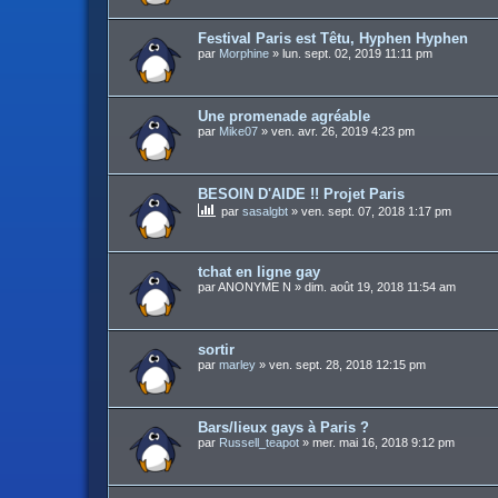
Festival Paris est Têtu, Hyphen Hyphen
par
Morphine
»
lun. sept. 02, 2019 11:11 pm
Une promenade agréable
par
Mike07
»
ven. avr. 26, 2019 4:23 pm
BESOIN D'AIDE !! Projet Paris
par
sasalgbt
»
ven. sept. 07, 2018 1:17 pm
tchat en ligne gay
par
ANONYME N
»
dim. août 19, 2018 11:54 am
sortir
par
marley
»
ven. sept. 28, 2018 12:15 pm
Bars/lieux gays à Paris ?
par
Russell_teapot
»
mer. mai 16, 2018 9:12 pm