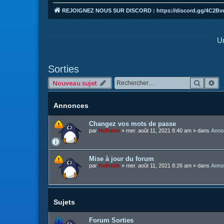
REJOIGNEZ NOUS SUR DISCORD : https://discord.gg/4C2Bv
Un
Sorties
Recher
Re
Nouveau sujet
Annonces
Changez vos mots de passe
par
Helheim
»
mer. août 11, 2021 8:40 am
» dans
Anno
Mise à jour du forum
par
Helheim
»
mer. août 11, 2021 8:26 am
» dans
Anno
Sujets
Forum Sorties