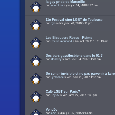
la gay pride de Marseille
par
sevenken
»
jeu. juin 14, 2018 8:12 am
11e Festival ciné LGBT de Toulouse
par
Zya
»
dim. janv. 28, 2018 5:11 pm
Les Bisqueers Roses - Reims
par
Cactus moribond
»
lun. oct. 28, 2013 11:13 am
Des bars gays/lesbiens dans le 01 ?
par
stand-by
»
sam. févr. 04, 2017 11:28 am
Se sentir invisible et ne pas parvenir à fair
par
Lymonade
»
ven. août 25, 2017 1:52 pm
Café LGBT sur Paris?
par
Hey25!
»
ven. janv. 27, 2017 8:35 pm
Vendée
par
lez25
»
dim. juil. 05, 2015 9:14 am