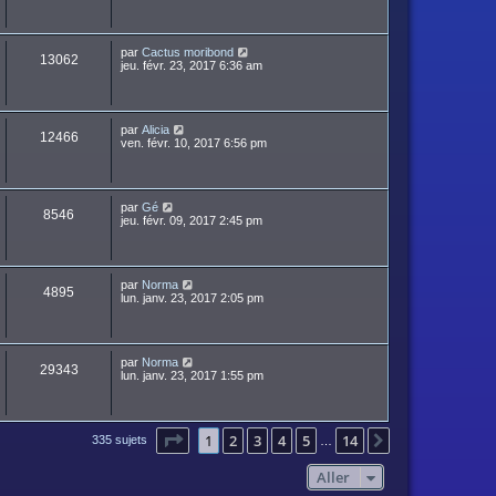
par
Cactus moribond
13062
jeu. févr. 23, 2017 6:36 am
par
Alicia
12466
ven. févr. 10, 2017 6:56 pm
par
Gé
8546
jeu. févr. 09, 2017 2:45 pm
par
Norma
4895
lun. janv. 23, 2017 2:05 pm
par
Norma
29343
lun. janv. 23, 2017 1:55 pm
Page
1
sur
14
1
2
3
4
5
14
Suivant
335 sujets
…
Aller