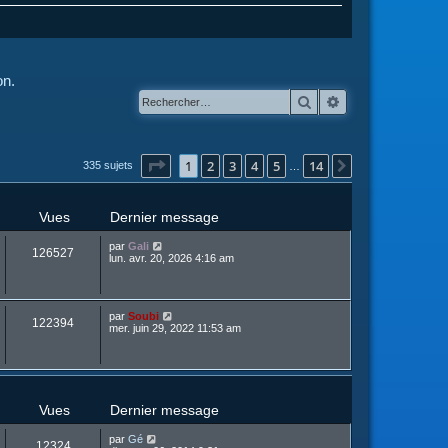
on.
Rechercher
Recherche avanc
Page
1
sur
14
1
2
3
4
5
14
Suivant
335 sujets
…
Vues
Dernier message
par
Gali
126527
lun. avr. 20, 2026 4:16 am
par
Soubi
122394
mer. juin 29, 2022 11:53 am
Vues
Dernier message
par
Gé
12324