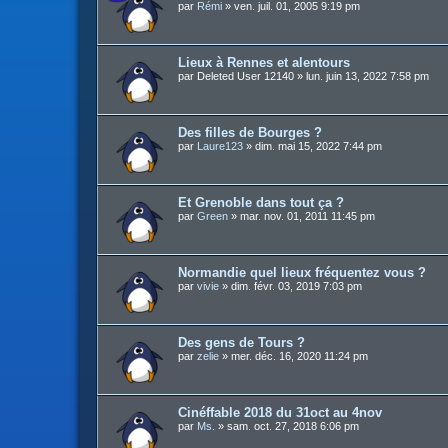
par
Rémi
»
ven. juil. 01, 2005 9:19 pm
Lieux à Rennes et alentours
par
Deleted User 12140
»
lun. juin 13, 2022 7:58 pm
Des filles de Bourges ?
par
Laure123
»
dim. mai 15, 2022 7:44 pm
Et Grenoble dans tout ça ?
par
Green
»
mar. nov. 01, 2011 11:45 pm
Normandie quel lieux fréquentez vous ?
par
vivie
»
dim. févr. 03, 2019 7:03 pm
Des gens de Tours ?
par
zelie
»
mer. déc. 16, 2020 11:24 pm
Cinéffable 2018 du 31oct au 4nov
par
Ms.
»
sam. oct. 27, 2018 6:06 pm