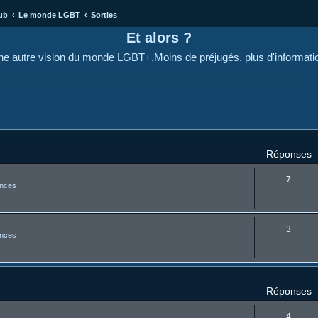
ub
Le monde LGBT
Sorties
Et alors ?
e autre vision du monde LGBT+.Moins de préjugés, plus d'informati
cher
cherche avancée
Réponses
7
nces
3
nces
Réponses
4