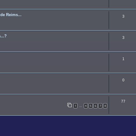
 de Reims...
3
...?
3
1
0
77
1
4
5
6
7
8
…