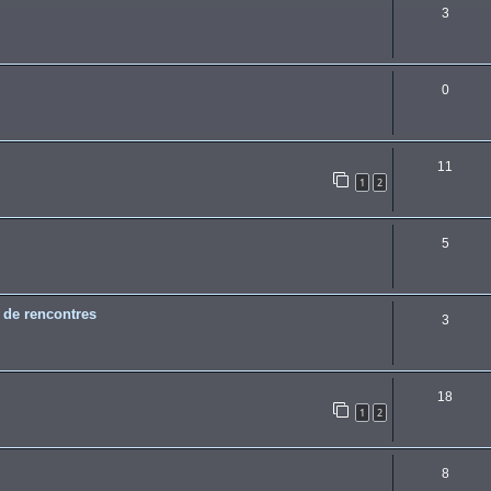
3
0
11
1
2
5
e de rencontres
3
18
1
2
8