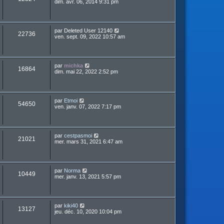
dim. avr. 06, 2014 9:31 pm
par
Deleted User 12140
22736
ven. sept. 09, 2022 10:57 am
par
michka
16864
dim. mai 22, 2022 2:52 pm
par
Etmoi
54650
ven. janv. 07, 2022 7:17 pm
par
cestpasmoi
21021
mer. mars 31, 2021 6:47 am
par
Norma
10449
mer. janv. 13, 2021 5:57 pm
par
kiki40
13127
jeu. déc. 10, 2020 10:04 pm