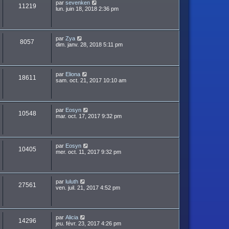
par
sevenken
11219
lun. juin 18, 2018 2:36 pm
par
Zya
8057
dim. janv. 28, 2018 5:11 pm
par
Eliona
18611
sam. oct. 21, 2017 10:10 am
par
Eosyn
10548
mar. oct. 17, 2017 9:32 pm
par
Eosyn
10405
mer. oct. 11, 2017 9:32 pm
par
luluth
27561
ven. juil. 21, 2017 4:52 pm
par
Alicia
14296
jeu. févr. 23, 2017 4:26 pm