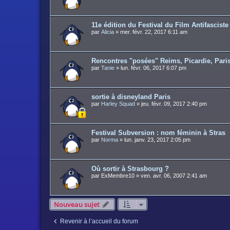
11e édition du Festival du Film Antifasciste
par
Alicia
»
mer. févr. 22, 2017 6:11 am
Rencontres "posées" Reims, Picardie, Paris
par
Tanie
»
lun. févr. 06, 2017 6:07 pm
sortie à disneyland Paris
par
Harley Squad
»
jeu. févr. 09, 2017 2:40 pm
Festival Subversion : nom féminin à Stras
par
Norma
»
lun. janv. 23, 2017 2:05 pm
Où sortir à Strasbourg ?
par
ExMembre10
»
ven. avr. 06, 2007 2:41 am
Nouveau sujet
Revenir à l’accueil du forum