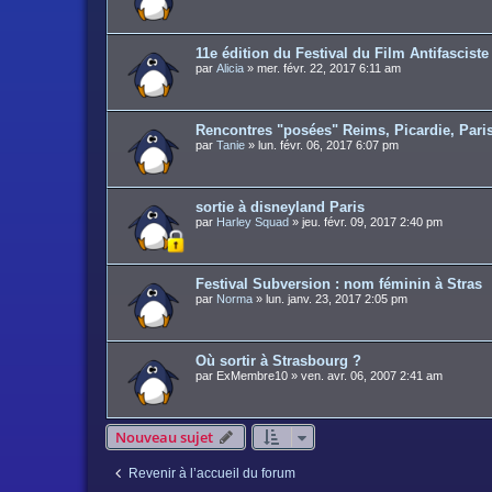
11e édition du Festival du Film Antifasciste
par
Alicia
»
mer. févr. 22, 2017 6:11 am
Rencontres "posées" Reims, Picardie, Paris
par
Tanie
»
lun. févr. 06, 2017 6:07 pm
sortie à disneyland Paris
par
Harley Squad
»
jeu. févr. 09, 2017 2:40 pm
Festival Subversion : nom féminin à Stras
par
Norma
»
lun. janv. 23, 2017 2:05 pm
Où sortir à Strasbourg ?
par
ExMembre10
»
ven. avr. 06, 2007 2:41 am
Nouveau sujet
Revenir à l’accueil du forum