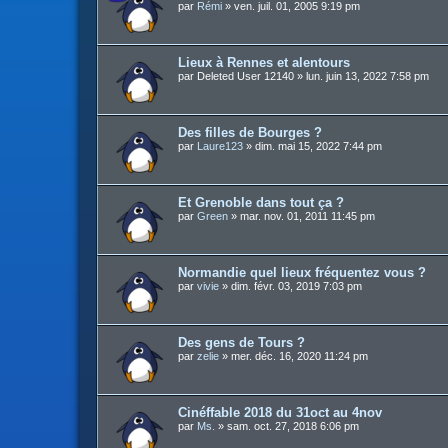
par
Rémi
»
ven. juil. 01, 2005 9:19 pm
Lieux à Rennes et alentours
par
Deleted User 12140
»
lun. juin 13, 2022 7:58 pm
Des filles de Bourges ?
par
Laure123
»
dim. mai 15, 2022 7:44 pm
Et Grenoble dans tout ça ?
par
Green
»
mar. nov. 01, 2011 11:45 pm
Normandie quel lieux fréquentez vous ?
par
vivie
»
dim. févr. 03, 2019 7:03 pm
Des gens de Tours ?
par
zelie
»
mer. déc. 16, 2020 11:24 pm
Cinéffable 2018 du 31oct au 4nov
par
Ms.
»
sam. oct. 27, 2018 6:06 pm