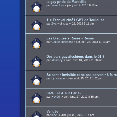
la gay pride de Marseille
par
sevenken
»
jeu. juin 14, 2018 8:12 am
11e Festival ciné LGBT de Toulouse
par
Zya
»
dim. janv. 28, 2018 5:11 pm
Les Bisqueers Roses - Reims
par
Cactus moribond
»
lun. oct. 28, 2013 11:13 am
Des bars gays/lesbiens dans le 01 ?
par
stand-by
»
sam. févr. 04, 2017 11:28 am
Se sentir invisible et ne pas parvenir à fair
par
Lymonade
»
ven. août 25, 2017 1:52 pm
Café LGBT sur Paris?
par
Hey25!
»
ven. janv. 27, 2017 8:35 pm
Vendée
par
lez25
»
dim. juil. 05, 2015 9:14 am