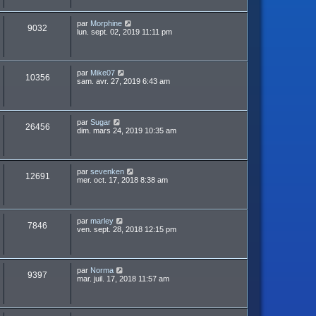
par
Morphine
9032
lun. sept. 02, 2019 11:11 pm
par
Mike07
10356
sam. avr. 27, 2019 6:43 am
par
Sugar
26456
dim. mars 24, 2019 10:35 am
par
sevenken
12691
mer. oct. 17, 2018 8:38 am
par
marley
7846
ven. sept. 28, 2018 12:15 pm
par
Norma
9397
mar. juil. 17, 2018 11:57 am