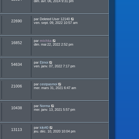
dim. avr. 06, 2014 9:31 pm
par
Deleted User 12140
22690
ven. sept. 09, 2022 10:57 am
par
michka
16852
dim. mai 22, 2022 2:52 pm
par
Etmoi
54634
ven. janv. 07, 2022 7:17 pm
par
cestpasmoi
21006
mer. mars 31, 2021 6:47 am
par
Norma
10438
mer. janv. 13, 2021 5:57 pm
par
kiki40
13113
jeu. déc. 10, 2020 10:04 pm