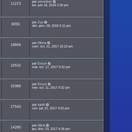
par
sevenken
11213
lun. juin 18, 2018 2:36 pm
par
Zya
8050
dim. janv. 28, 2018 5:11 pm
par
Eliona
18604
sam. oct. 21, 2017 10:10 am
par
Eosyn
10532
mar. oct. 17, 2017 9:32 pm
par
Eosyn
10388
mer. oct. 11, 2017 9:32 pm
par
luluth
27543
ven. juil. 21, 2017 4:52 pm
par
Alicia
14280
jeu. févr. 23, 2017 4:26 pm