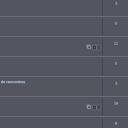
3
0
11
1
2
5
e de rencontres
3
18
1
2
8