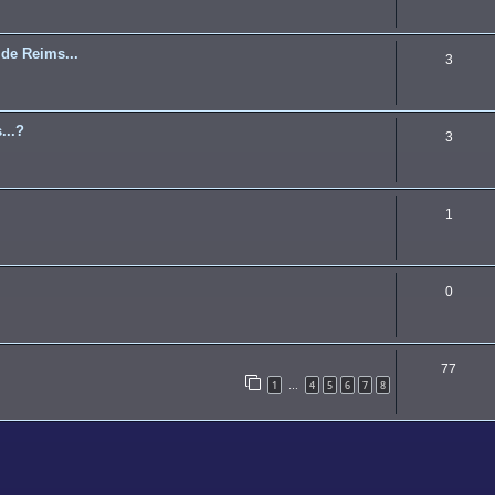
 de Reims...
3
...?
3
1
0
77
1
4
5
6
7
8
…