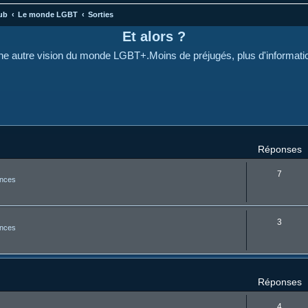
ub
Le monde LGBT
Sorties
Et alors ?
e autre vision du monde LGBT+.Moins de préjugés, plus d'informati
cher
cherche avancée
Réponses
7
nces
3
nces
Réponses
4