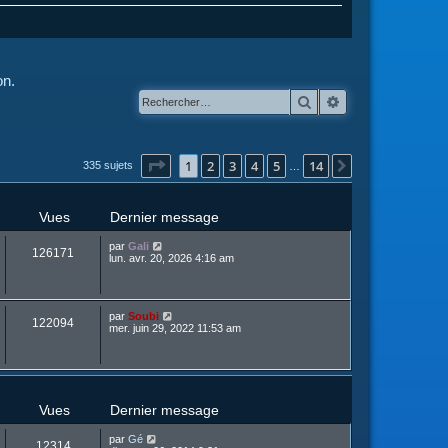
on.
Rechercher
Recherche avanc
Page
1
sur
14
1
2
3
4
5
14
Suivant
335 sujets
…
Vues
Dernier message
par
Gali
126171
lun. avr. 20, 2026 4:16 am
par
Soubi
122094
mer. juin 29, 2022 11:53 am
Vues
Dernier message
par
Gé
12314