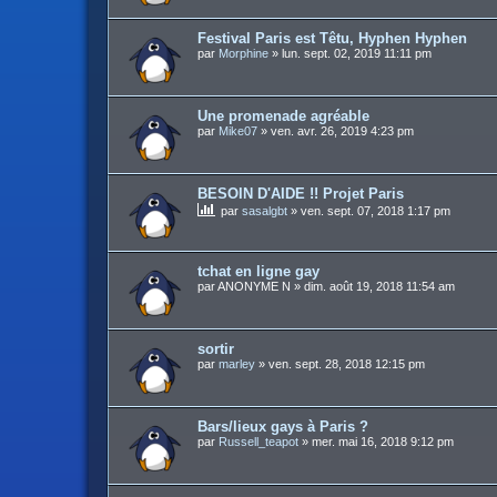
Festival Paris est Têtu, Hyphen Hyphen
par
Morphine
»
lun. sept. 02, 2019 11:11 pm
Une promenade agréable
par
Mike07
»
ven. avr. 26, 2019 4:23 pm
BESOIN D'AIDE !! Projet Paris
par
sasalgbt
»
ven. sept. 07, 2018 1:17 pm
tchat en ligne gay
par
ANONYME N
»
dim. août 19, 2018 11:54 am
sortir
par
marley
»
ven. sept. 28, 2018 12:15 pm
Bars/lieux gays à Paris ?
par
Russell_teapot
»
mer. mai 16, 2018 9:12 pm