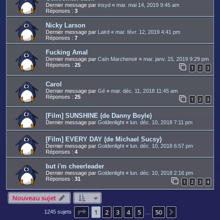
Dernier message par
insyd
«
mar. mai 14, 2019 9:45 am
Réponses :
3
Nicky Larson
Dernier message par
Laird
«
mar. févr. 12, 2019 4:41 pm
Réponses :
7
Fucking Amal
Dernier message par
Caïn Marchenoir
«
mar. janv. 15, 2019 9:29 pm
Réponses :
25
1
2
3
Carol
Dernier message par
Gé
«
mar. déc. 11, 2018 11:45 am
Réponses :
25
1
2
3
[Film] SUNSHINE (de Danny Boyle)
Dernier message par
Goldenlight
«
lun. déc. 10, 2018 7:11 pm
[Film] EVERY DAY (de Michael Sucsy)
Dernier message par
Goldenlight
«
lun. déc. 10, 2018 6:57 pm
Réponses :
4
but i'm cheerleader
Dernier message par
Goldenlight
«
lun. déc. 10, 2018 2:16 pm
Réponses :
31
1
2
3
4
Nouveau sujet
Page
1
sur
50
1
2
3
4
5
50
Suivant
1245 sujets
…