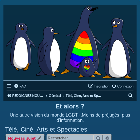
FAQ
Inscription
Connexion
R
REJOIGNEZ NOUS SUR DISCORD : https://discord.gg/4C2Bvub
Général
Télé, Ciné, Arts et Spectacles
e
Et alors ?
c
Une autre vision du monde LGBT+.Moins de préjugés, plus
h
d'information.
e
Télé, Ciné, Arts et Spectacles
r
Rechercher
Recherche avan
Nouveau sujet