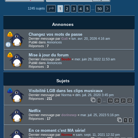
c
Page
1
sur
50
1
2
3
4
5
50
h
Suivant
1245 sujets
…
e
r
Annonces
Changez vos mots de passe
Dernier message par
Gali
«
lun. avr. 20, 2026 4:16 am
Publié dans
Annonces
Réponses :
7
Mise à jour du forum
Dernier message par
Soubi
«
mer. juin 29, 2022 11:53 am
Publié dans
Annonces
Réponses :
3
Sujets
Visibilité LGB dans les clips musicaux
Dernier message par
Norma
«
dim. juil. 26, 2020 3:45 pm
Réponses :
211
1
19
20
21
22
…
Netflix
Dernier message par
dorinewp
«
mar. juil. 25, 2023 5:16 pm
Réponses :
17
1
2
En ce moment c'est MA série!
Dernier message par
Norma
«
sam. sept. 11, 2021 12:32 pm