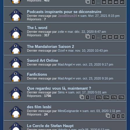
Réponses :
403
1
38
39
40
41
…
Podcasts inspirants pour se déconstruire
Dernier message par
JavaBleue24
«
sam. févr. 27, 2021 8:15 pm
Réponses :
7
The L word
Dernier message par
zelie
«
mar. déc. 22, 2020 8:47 am
Réponses :
317
1
29
30
31
32
…
The Mandalorian Saison 2
Dernier message par
Ozef
«
mar. nov. 10, 2020 10:43 pm
Sword Art Online
Dernier message par
Mad Angel
«
ven. oct. 23, 2020 9:17 pm
Fanfictions
Dernier message par
Mad Angel
«
ven. oct. 23, 2020 9:16 pm
Que regardez vous là, maintenant ?
Dernier message par
Sims
«
sam. oct. 17, 2020 5:01 am
Réponses :
1756
1
173
174
175
176
…
des film lesbi
Dernier message par
MimiGeignarde
«
sam. oct. 03, 2020 1:11 pm
Réponses :
24
1
2
3
Le Cercle de Stefan Haupt
Dernier message par
Volodia
«
mer. août 05, 2020 6:12 pm