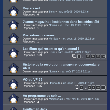
Boy erased
Dernier message par
Sims
«
mer. août 05, 2020 6:23 am
Réponses :
6
Jeanne magazine : lesbiennes dans les séries télé
Dernier message par
Norma
«
jeu. févr. 13, 2020 8:12 am
Réponses :
1
Vos satires préférées!
Dernier message par
YuriSab
«
mer. sept. 18, 2019 11:22 pm
Réponses :
1
Les films qui roxent et qu'on attend !
Dernier message par
Erual
«
sam. août 31, 2019 1:33 pm
Réponses :
159
1
13
14
15
16
…
Histoire de la révolution transgenre, documentaire
ARTE
Dernier message par
Norma
«
mar. août 27, 2019 5:11 pm
VO ou VF ??
Dernier message par
Haribo28
«
lun. août 19, 2019 4:31 pm
Réponses :
105
1
8
9
10
11
…
Au programme ce soir ...
Dernier message par
Minipoussin
«
mar. mai 14, 2019 10:26 am
Réponses :
3
Gentleman Jack