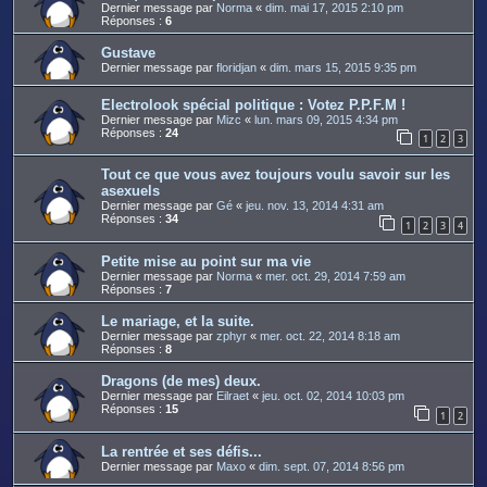
Dernier message par
Norma
«
dim. mai 17, 2015 2:10 pm
Réponses :
6
Gustave
Dernier message par
floridjan
«
dim. mars 15, 2015 9:35 pm
Electrolook spécial politique : Votez P.P.F.M !
Dernier message par
Mizc
«
lun. mars 09, 2015 4:34 pm
Réponses :
24
1
2
3
Tout ce que vous avez toujours voulu savoir sur les
asexuels
Dernier message par
Gé
«
jeu. nov. 13, 2014 4:31 am
Réponses :
34
1
2
3
4
Petite mise au point sur ma vie
Dernier message par
Norma
«
mer. oct. 29, 2014 7:59 am
Réponses :
7
Le mariage, et la suite.
Dernier message par
zphyr
«
mer. oct. 22, 2014 8:18 am
Réponses :
8
Dragons (de mes) deux.
Dernier message par
Eilraet
«
jeu. oct. 02, 2014 10:03 pm
Réponses :
15
1
2
La rentrée et ses défis...
Dernier message par
Maxo
«
dim. sept. 07, 2014 8:56 pm