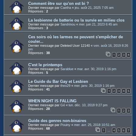
Comment être sur qu'on est bi ?
Dernier message par
Caetha
«
jeu. août 21, 2025 7:05 am
Réponses :
2
La lesbienne de batterie ou la survie en milieu clos
Dernier message par
Sandrinou
«
mer. juin 21, 2023 6:45 am
Réponses :
3
Ces soirs où les larmes ne peuvent s'empêcher de
couler...
Dernier message par
Deleted User 12140
«
ven. août 16, 2019 8:26
pm
Réponses :
38
1
2
3
4
C'est le printemps
Dernier message par
Sarablue
«
mar. avr. 30, 2019 1:16 pm
Réponses :
5
Le Guide du Bar Gay et Lesbien
Dernier message par
theo29
«
mer. janv. 30, 2019 1:16 pm
Réponses :
41
1
2
3
4
5
WHEN NIGHT IS FALLING
Dernier message par
Gé
«
lun. déc. 10, 2018 9:27 pm
Réponses :
28
1
2
3
Guide des genres non-binaires
Dernier message par
Pouiny
«
mer. avr. 25, 2018 10:51 am
Réponses :
68
1
4
5
6
7
…