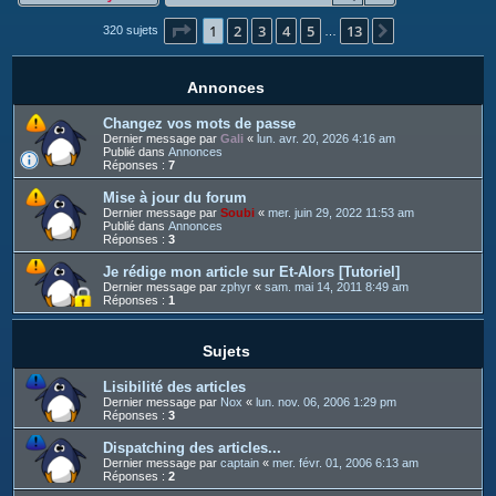
c
Page
1
sur
13
1
2
3
4
5
13
h
Suivant
320 sujets
…
e
r
Annonces
Changez vos mots de passe
Dernier message par
Gali
«
lun. avr. 20, 2026 4:16 am
Publié dans
Annonces
Réponses :
7
Mise à jour du forum
Dernier message par
Soubi
«
mer. juin 29, 2022 11:53 am
Publié dans
Annonces
Réponses :
3
Je rédige mon article sur Et-Alors [Tutoriel]
Dernier message par
zphyr
«
sam. mai 14, 2011 8:49 am
Réponses :
1
Sujets
Lisibilité des articles
Dernier message par
Nox
«
lun. nov. 06, 2006 1:29 pm
Réponses :
3
Dispatching des articles...
Dernier message par
captain
«
mer. févr. 01, 2006 6:13 am
Réponses :
2