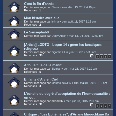
C'est la fin d'année!!
Dernier message par
Eliona
«
mer. déc. 13, 2017 4:19 pm
Réponses :
1
Mon histoire avec elle
Dernier message par
imima
«
ven. août 11, 2017 1:12 pm
Réponses :
2
Le Sensephab8
Dernier message par
Daisy.Adair
«
mar. juil. 04, 2017 12:02 pm
[Article] LGDTG - Leçon 14 : gérer les fanatiques
religieux
Dernier message par
zigomio
«
lun. juin 19, 2017 5:30 am
Réponses :
30
1
2
3
4
A toi la fille de la manif.
Dernier message par
Skittles
«
ven. mai 26, 2017 7:29 am
Réponses :
5
Enfants d'Arc en Ciel
Dernier message par
Moumoute7335
«
dim. mai 01, 2016 9:12 am
Réponses :
3
L’échelle du degré d’acceptation de l’homosexualité :
un out
Dernier message par
milan076
«
mer. juin 03, 2015 7:01 am
Réponses :
31
1
2
3
4
Critique : "Les Ephémères", d'Ariane Mnouchkine &a