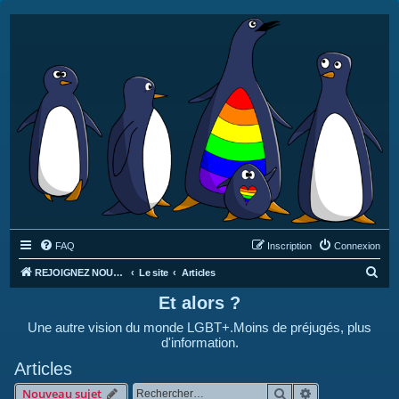
FAQ
Inscription
Connexion
R
REJOIGNEZ NOUS SUR DISCORD : https://discord.gg/4C2Bvub
Le site
Articles
e
Et alors ?
c
Une autre vision du monde LGBT+.Moins de préjugés, plus
h
d'information.
e
Articles
r
Rechercher
Recherche avan
Nouveau sujet