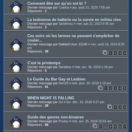
Comment être sur qu'on est bi ?
Dernier message par
Caetha
«
jeu. août 21, 2025 7:05 am
Réponses :
2
La lesbienne de batterie ou la survie en milieu clos
Dernier message par
Sandrinou
«
mer. juin 21, 2023 6:45 am
Réponses :
3
Ces soirs où les larmes ne peuvent s'empêcher de
couler...
Dernier message par
Deleted User 12140
«
ven. août 16, 2019 8:26
pm
Réponses :
38
1
2
3
4
C'est le printemps
Dernier message par
Sarablue
«
mar. avr. 30, 2019 1:16 pm
Réponses :
5
Le Guide du Bar Gay et Lesbien
Dernier message par
theo29
«
mer. janv. 30, 2019 1:16 pm
Réponses :
41
1
2
3
4
5
WHEN NIGHT IS FALLING
Dernier message par
Gé
«
lun. déc. 10, 2018 9:27 pm
Réponses :
28
1
2
3
Guide des genres non-binaires
Dernier message par
Pouiny
«
mer. avr. 25, 2018 10:51 am
Réponses :
68
1
4
5
6
7
…