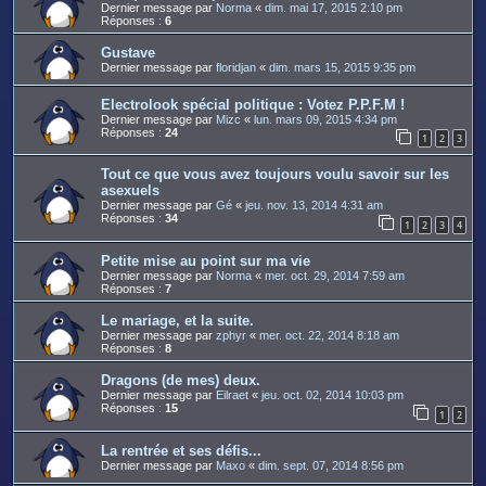
Dernier message par
Norma
«
dim. mai 17, 2015 2:10 pm
Réponses :
6
Gustave
Dernier message par
floridjan
«
dim. mars 15, 2015 9:35 pm
Electrolook spécial politique : Votez P.P.F.M !
Dernier message par
Mizc
«
lun. mars 09, 2015 4:34 pm
Réponses :
24
1
2
3
Tout ce que vous avez toujours voulu savoir sur les
asexuels
Dernier message par
Gé
«
jeu. nov. 13, 2014 4:31 am
Réponses :
34
1
2
3
4
Petite mise au point sur ma vie
Dernier message par
Norma
«
mer. oct. 29, 2014 7:59 am
Réponses :
7
Le mariage, et la suite.
Dernier message par
zphyr
«
mer. oct. 22, 2014 8:18 am
Réponses :
8
Dragons (de mes) deux.
Dernier message par
Eilraet
«
jeu. oct. 02, 2014 10:03 pm
Réponses :
15
1
2
La rentrée et ses défis...
Dernier message par
Maxo
«
dim. sept. 07, 2014 8:56 pm