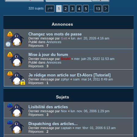
c
Page
1
sur
13
1
2
3
4
5
13
h
Suivant
320 sujets
…
e
r
Annonces
Changez vos mots de passe
Dernier message par
Gali
«
lun. avr. 20, 2026 4:16 am
Publié dans
Annonces
Réponses :
7
Mise à jour du forum
Dernier message par
Soubi
«
mer. juin 29, 2022 11:53 am
Publié dans
Annonces
Réponses :
3
Je rédige mon article sur Et-Alors [Tutoriel]
Dernier message par
zphyr
«
sam. mai 14, 2011 8:49 am
Réponses :
1
Sujets
Lisibilité des articles
Dernier message par
Nox
«
lun. nov. 06, 2006 1:29 pm
Réponses :
3
Dispatching des articles...
Dernier message par
captain
«
mer. févr. 01, 2006 6:13 am
Réponses :
2