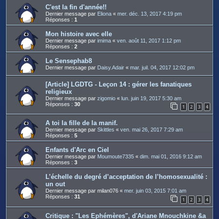
C'est la fin d'année!!
Dernier message par
Eliona
«
mer. déc. 13, 2017 4:19 pm
Réponses :
1
Mon histoire avec elle
Dernier message par
imima
«
ven. août 11, 2017 1:12 pm
Réponses :
2
Le Sensephab8
Dernier message par
Daisy.Adair
«
mar. juil. 04, 2017 12:02 pm
[Article] LGDTG - Leçon 14 : gérer les fanatiques
religieux
Dernier message par
zigomio
«
lun. juin 19, 2017 5:30 am
Réponses :
30
1
2
3
4
A toi la fille de la manif.
Dernier message par
Skittles
«
ven. mai 26, 2017 7:29 am
Réponses :
5
Enfants d'Arc en Ciel
Dernier message par
Moumoute7335
«
dim. mai 01, 2016 9:12 am
Réponses :
3
L’échelle du degré d’acceptation de l’homosexualité :
un out
Dernier message par
milan076
«
mer. juin 03, 2015 7:01 am
Réponses :
31
1
2
3
4
Critique : "Les Ephémères", d'Ariane Mnouchkine &a