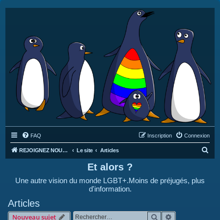
FAQ
Inscription
Connexion
R
REJOIGNEZ NOUS SUR DISCORD : https://discord.gg/4C2Bvub
Le site
Articles
e
Et alors ?
c
Une autre vision du monde LGBT+.Moins de préjugés, plus
h
d'information.
e
Articles
r
Rechercher
Recherche avan
Nouveau sujet