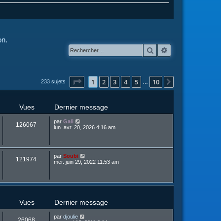
on.
Rechercher
Recherche avanc
Page
1
sur
10
1
2
3
4
5
10
Suivant
233 sujets
…
Vues
Dernier message
par
Gali
126067
lun. avr. 20, 2026 4:16 am
par
Soubi
121974
mer. juin 29, 2022 11:53 am
Vues
Dernier message
par
djoulie
26068