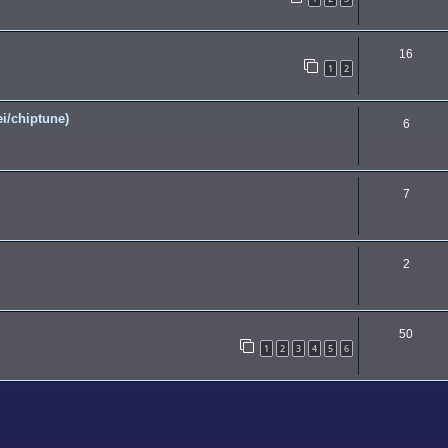
16
1
2
i/chiptune)
6
7
2
50
1
2
3
4
5
6