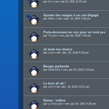
par
Gé
»
ven. mai 13, 2011 11:57 am
Ajouter des nuages à un ciel dégagé
par
Willou
»
mer. sept. 19, 2007 2:06 pm
Porte-document en cuir pour un look pro
par
Thyane
»
ven. juin 05, 2026 7:40 am
Je tente ma chance
par
Laird
»
dim. déc. 02, 2018 5:39 pm
Bougie parfumée
par
Stella1041
»
ven. juin 23, 2023 1:32 pm
Le bois ah ah !
par
xéxé
»
lun. déc. 19, 2016 12:51 am
Danse : vidéos
par
La Noiraude
»
mer. juil. 04, 2007 4:28 pm