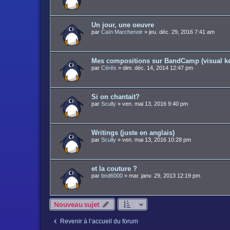
Un jour, une oeuvre
par
Caïn Marchenoir
»
jeu. déc. 29, 2016 7:41 am
Mes compositions sur BandCamp (visual ke
par
Cérès
»
dim. déc. 14, 2014 12:47 pm
Si on chantait?
par
Scully
»
ven. mai 13, 2016 9:40 pm
Writings (juste en anglais)
par
Scully
»
ven. mai 13, 2016 10:28 pm
et la couture ?
par
bnd6000
»
mar. janv. 29, 2013 12:19 pm
Nouveau sujet
Revenir à l’accueil du forum