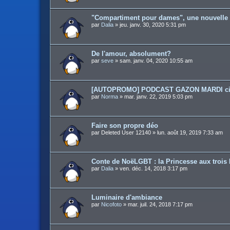
"Compartiment pour dames", une nouvelle
par
Dalia
»
jeu. janv. 30, 2020 5:31 pm
De l'amour, absolument?
par
seve
»
sam. janv. 04, 2020 10:55 am
[AUTOPROMO] PODCAST GAZON MARDI cin
par
Norma
»
mar. janv. 22, 2019 5:03 pm
Faire son propre déo
par
Deleted User 12140
»
lun. août 19, 2019 7:33 am
Conte de NoëLGBT : la Princesse aux trois 
par
Dalia
»
ven. déc. 14, 2018 3:17 pm
Luminaire d'ambiance
par
Nicofoto
»
mar. juil. 24, 2018 7:17 pm