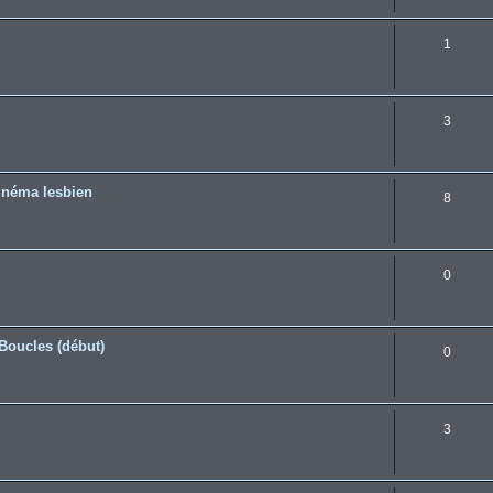
1
3
éma lesbien
8
0
Boucles (début)
0
3