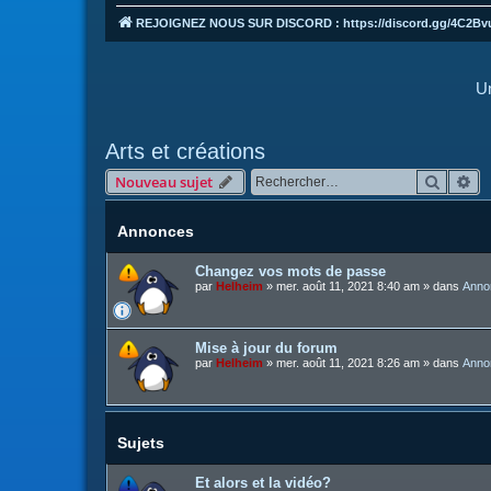
REJOIGNEZ NOUS SUR DISCORD : https://discord.gg/4C2Bv
Un
Arts et créations
Recher
Re
Nouveau sujet
Annonces
Changez vos mots de passe
par
Helheim
»
mer. août 11, 2021 8:40 am
» dans
Anno
Mise à jour du forum
par
Helheim
»
mer. août 11, 2021 8:26 am
» dans
Anno
Sujets
Et alors et la vidéo?