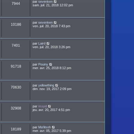
par
sevenken
7944
sam. juil. 21, 2018 12:02 pm
par
sevenken
10186
ven. juil. 20, 2018 7:43 pm
par
Laird
7401
ven. juil. 20, 2018 3:26 pm
par
Pouiny
91718
mer. avr. 25, 2018 8:12 pm
par
yellowthing
70630
dim. nov. 19, 2017 2:09 pm
par
insyd
32908
jeu. avr. 20, 2017 4:51 pm
par
Ma'iitsoh
18189
mer. avr. 05, 2017 5:39 pm