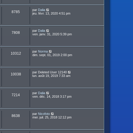
par
Dalia
8785
jeu. févr. 13, 2020 4:51 pm
par
Dalia
7808
ven. janv. 31, 2020 5:39 pm
par
Norma
10312
dim. sept. 01, 2019 2:00 pm
par
Deleted User 12140
10038
lun. août 19, 2019 7:33 am
par
Dalia
7214
ven. déc. 14, 2018 3:17 pm
par
Nicofoto
8638
mer. juil. 25, 2018 12:12 pm