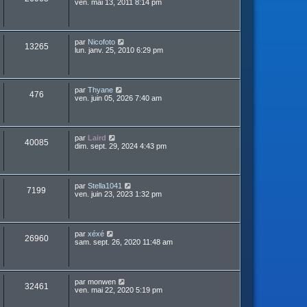
ven. mai 13, 2011 8:14 pm
par
Nicofoto
13265
lun. janv. 25, 2010 6:29 pm
par
Thyane
476
ven. juin 05, 2026 7:40 am
par
Laird
40085
dim. sept. 29, 2024 4:43 pm
par
Stella1041
7199
ven. juin 23, 2023 1:32 pm
par
xéxé
26960
sam. sept. 26, 2020 11:48 am
par
monwen
32461
ven. mai 22, 2020 5:19 pm