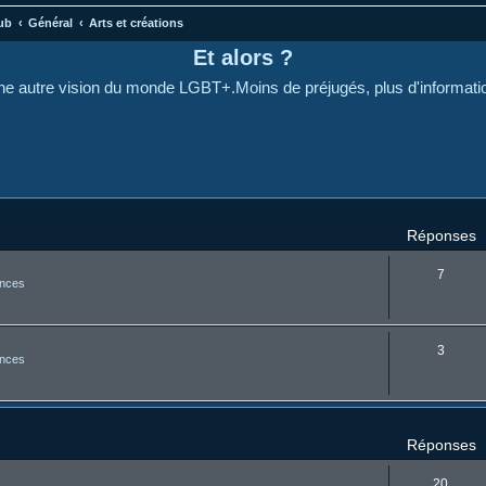
ub
Général
Arts et créations
Et alors ?
e autre vision du monde LGBT+.Moins de préjugés, plus d'informati
cher
cherche avancée
Réponses
7
nces
3
nces
Réponses
20