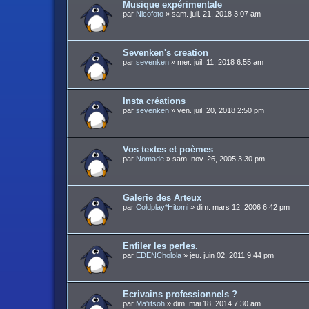
Musique expérimentale
par
Nicofoto
»
sam. juil. 21, 2018 3:07 am
Sevenken's creation
par
sevenken
»
mer. juil. 11, 2018 6:55 am
Insta créations
par
sevenken
»
ven. juil. 20, 2018 2:50 pm
Vos textes et poèmes
par
Nomade
»
sam. nov. 26, 2005 3:30 pm
Galerie des Arteux
par
Coldplay*Hitomi
»
dim. mars 12, 2006 6:42 pm
Enfiler les perles.
par
EDENCholola
»
jeu. juin 02, 2011 9:44 pm
Ecrivains professionnels ?
par
Ma'iitsoh
»
dim. mai 18, 2014 7:30 am