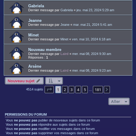
Gabriela
Dernier message par
Gabriela
«
jeu. mai 23, 2024 5:29 am
Jeanne
Dernier message par
Jeane
«
mar. mai 21, 2024 5:41 am
Minet
Dernier message par
Minet
«
ven. mai 10, 2024 6:18 am
Nouveau membre
Dernier message par
Laird
«
mer. mai 08, 2024 9:30 am
Réponses :
1
Arsène
Dernier message par
Laird
«
mer. mai 08, 2024 9:23 am
Nouveau sujet
Page
1
sur
181
1
2
3
4
5
181
Suivant
4514 sujets
…
Aller
PERMISSIONS DU FORUM
Vous
ne pouvez pas
publier de nouveaux sujets dans ce forum
Vous
ne pouvez pas
répondre aux sujets dans ce forum
Vous
ne pouvez pas
modifier vos messages dans ce forum
Vous
ne pouvez pas
supprimer vos messages dans ce forum