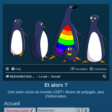
FAQ
Inscription
Connexion
R
REJOIGNEZ NOUS SUR DISCORD : https://discord.gg/4C2Bvub
Le site
Accueil
e
Et alors ?
c
Une autre vision du monde LGBT+.Moins de préjugés, plus
h
d'information.
e
Accueil
r
Rechercher
Recherche avan
Nouveau sujet