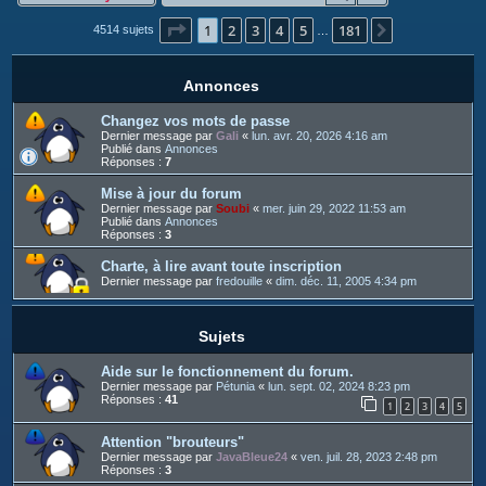
c
Page
1
sur
181
1
2
3
4
5
181
h
Suivant
4514 sujets
…
e
r
Annonces
Changez vos mots de passe
Dernier message par
Gali
«
lun. avr. 20, 2026 4:16 am
Publié dans
Annonces
Réponses :
7
Mise à jour du forum
Dernier message par
Soubi
«
mer. juin 29, 2022 11:53 am
Publié dans
Annonces
Réponses :
3
Charte, à lire avant toute inscription
Dernier message par
fredouille
«
dim. déc. 11, 2005 4:34 pm
Sujets
Aide sur le fonctionnement du forum.
Dernier message par
Pétunia
«
lun. sept. 02, 2024 8:23 pm
Réponses :
41
1
2
3
4
5
Attention "brouteurs"
Dernier message par
JavaBleue24
«
ven. juil. 28, 2023 2:48 pm
Réponses :
3