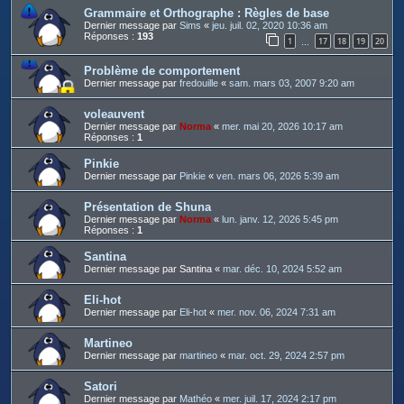
Grammaire et Orthographe : Règles de base
Dernier message par
Sims
«
jeu. juil. 02, 2020 10:36 am
Réponses :
193
1
17
18
19
20
…
Problème de comportement
Dernier message par
fredouille
«
sam. mars 03, 2007 9:20 am
voleauvent
Dernier message par
Norma
«
mer. mai 20, 2026 10:17 am
Réponses :
1
Pinkie
Dernier message par
Pinkie
«
ven. mars 06, 2026 5:39 am
Présentation de Shuna
Dernier message par
Norma
«
lun. janv. 12, 2026 5:45 pm
Réponses :
1
Santina
Dernier message par
Santina
«
mar. déc. 10, 2024 5:52 am
Eli-hot
Dernier message par
Eli-hot
«
mer. nov. 06, 2024 7:31 am
Martineo
Dernier message par
martineo
«
mar. oct. 29, 2024 2:57 pm
Satori
Dernier message par
Mathéo
«
mer. juil. 17, 2024 2:17 pm