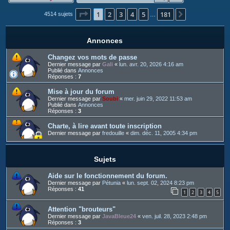
c
Page
1
sur
181
1
2
3
4
5
181
h
Suivant
4514 sujets
…
e
r
Annonces
Changez vos mots de passe
Dernier message par
Gali
«
lun. avr. 20, 2026 4:16 am
Publié dans
Annonces
Réponses :
7
Mise à jour du forum
Dernier message par
Soubi
«
mer. juin 29, 2022 11:53 am
Publié dans
Annonces
Réponses :
3
Charte, à lire avant toute inscription
Dernier message par
fredouille
«
dim. déc. 11, 2005 4:34 pm
Sujets
Aide sur le fonctionnement du forum.
Dernier message par
Pétunia
«
lun. sept. 02, 2024 8:23 pm
Réponses :
41
1
2
3
4
5
Attention "brouteurs"
Dernier message par
JavaBleue24
«
ven. juil. 28, 2023 2:48 pm
Réponses :
3