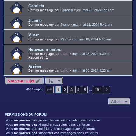
Gabriela
Dernier message par
Gabriela
«
jeu. mai 23, 2024 5:29 am
Jeanne
Dernier message par
Jeane
«
mar. mai 21, 2024 5:41 am
Minet
Dernier message par
Minet
«
ven. mai 10, 2024 6:18 am
Nouveau membre
Dernier message par
Laird
«
mer. mai 08, 2024 9:30 am
Réponses :
1
Arsène
Dernier message par
Laird
«
mer. mai 08, 2024 9:23 am
Nouveau sujet
Page
1
sur
181
1
2
3
4
5
181
Suivant
4514 sujets
…
Aller
PERMISSIONS DU FORUM
Vous
ne pouvez pas
publier de nouveaux sujets dans ce forum
Vous
ne pouvez pas
répondre aux sujets dans ce forum
Vous
ne pouvez pas
modifier vos messages dans ce forum
Vous
ne pouvez pas
supprimer vos messages dans ce forum