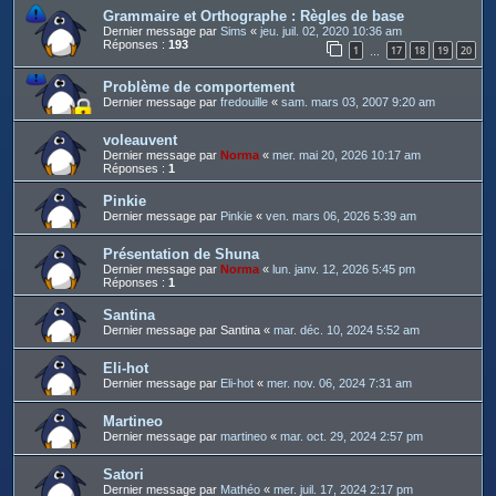
Grammaire et Orthographe : Règles de base
Dernier message par
Sims
«
jeu. juil. 02, 2020 10:36 am
Réponses :
193
1
17
18
19
20
…
Problème de comportement
Dernier message par
fredouille
«
sam. mars 03, 2007 9:20 am
voleauvent
Dernier message par
Norma
«
mer. mai 20, 2026 10:17 am
Réponses :
1
Pinkie
Dernier message par
Pinkie
«
ven. mars 06, 2026 5:39 am
Présentation de Shuna
Dernier message par
Norma
«
lun. janv. 12, 2026 5:45 pm
Réponses :
1
Santina
Dernier message par
Santina
«
mar. déc. 10, 2024 5:52 am
Eli-hot
Dernier message par
Eli-hot
«
mer. nov. 06, 2024 7:31 am
Martineo
Dernier message par
martineo
«
mar. oct. 29, 2024 2:57 pm
Satori
Dernier message par
Mathéo
«
mer. juil. 17, 2024 2:17 pm