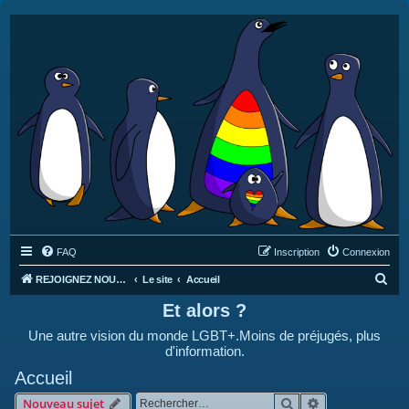
FAQ
Inscription
Connexion
R
REJOIGNEZ NOUS SUR DISCORD : https://discord.gg/4C2Bvub
Le site
Accueil
e
Et alors ?
c
Une autre vision du monde LGBT+.Moins de préjugés, plus
h
d'information.
e
Accueil
r
Rechercher
Recherche avan
Nouveau sujet