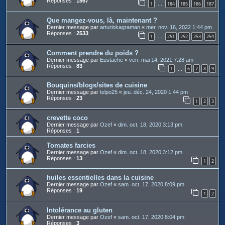
Réponses :
1867
1
184
185
186
187
…
Que mangez-vous, là, maintenant ?
Dernier message par
arturiokagraman
«
mer. nov. 16, 2022 1:44 pm
Réponses :
2533
1
251
252
253
254
…
Comment prendre du poids ?
Dernier message par
Eustache
«
ven. mai 14, 2021 7:28 am
Réponses :
83
1
6
7
8
9
…
Bouquins/blogs/sites de cuisine
Dernier message par
telpo25
«
jeu. déc. 24, 2020 1:44 pm
Réponses :
23
1
2
3
crevette coco
Dernier message par
Ozef
«
dim. oct. 18, 2020 3:13 pm
Réponses :
1
Tomates farcies
Dernier message par
Ozef
«
dim. oct. 18, 2020 3:12 pm
Réponses :
13
1
2
huiles essentielles dans la cuisine
Dernier message par
Ozef
«
sam. oct. 17, 2020 8:09 pm
Réponses :
19
1
2
Intolérance au gluten
Dernier message par
Ozef
«
sam. oct. 17, 2020 8:04 pm
Réponses :
3