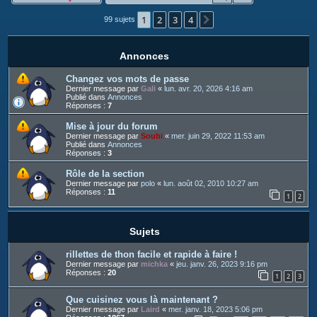
c
1
2
3
4
h
Suivant
99 sujets
e
r
Annonces
Changez vos mots de passe
Dernier message par
Gali
«
lun. avr. 20, 2026 4:16 am
Publié dans
Annonces
Réponses :
7
Mise à jour du forum
Dernier message par
Soubi
«
mer. juin 29, 2022 11:53 am
Publié dans
Annonces
Réponses :
3
Rôle de la section
Dernier message par
polo
«
lun. août 02, 2010 10:27 am
Réponses :
11
1
2
Sujets
rillettes de thon facile et rapide à faire !
Dernier message par
michka
«
jeu. janv. 26, 2023 9:16 pm
Réponses :
20
1
2
3
Que cuisinez vous là maintenant ?
Dernier message par
Laird
«
mer. janv. 18, 2023 5:06 pm