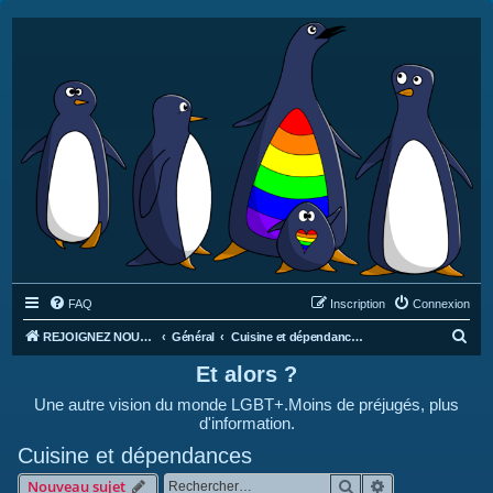
FAQ
Inscription
Connexion
R
REJOIGNEZ NOUS SUR DISCORD : https://discord.gg/4C2Bvub
Général
Cuisine et dépendances
e
Et alors ?
c
Une autre vision du monde LGBT+.Moins de préjugés, plus
h
d'information.
e
Cuisine et dépendances
r
Rechercher
Recherche avan
Nouveau sujet