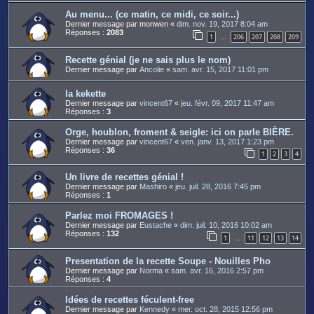
Au menu... (ce matin, ce midi, ce soir...)
Dernier message par
monwen
«
dim. nov. 19, 2017 8:04 am
Réponses :
2083
1
206
207
208
209
…
Recette génial (je ne sais plus le nom)
Dernier message par
Ancolie
«
sam. avr. 15, 2017 11:01 pm
la kekette
Dernier message par
vincent67
«
jeu. févr. 09, 2017 11:47 am
Réponses :
3
Orge, houblon, froment & seigle: ici on parle BIÈRE.
Dernier message par
vincent67
«
ven. janv. 13, 2017 1:23 pm
Réponses :
36
1
2
3
4
Un livre de recettes génial !
Dernier message par
Mashiro
«
jeu. juil. 28, 2016 7:45 pm
Réponses :
1
Parlez moi FROMAGES !
Dernier message par
Eustache
«
dim. juil. 10, 2016 10:02 am
Réponses :
132
1
11
12
13
14
…
Presentation de la recette Soupe - Nouilles Pho
Dernier message par
Norma
«
sam. avr. 16, 2016 2:57 pm
Réponses :
4
Idées de recettes féculent-free
Dernier message par
Kennedy
«
mer. oct. 28, 2015 12:56 pm