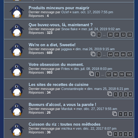
Produits minceurs pour maigrir
Dernier message par
Ozef
«
sam. oct. 17, 2020 7:55 pm
Réponses :
4
Que buvez-vous, là, maintenant ?
Dernier message par
Snow flake
«
mer. juil. 24, 2019 9:02 am
Réponses :
323
1
30
31
32
33
…
We're on a diet, Sweetie!
Dernier message par
juggwa
«
dim. mai 26, 2019 9:15 am
Réponses :
669
1
64
65
66
67
…
Votre obsession du moment.
Dernier message par
Frites
«
dim. juil. 08, 2018 8:03 pm
Réponses :
993
1
97
98
99
100
…
Les sites de recettes de cuisine
Dernier message par
Constantinople
«
dim. mars 25, 2018 6:21 pm
Réponses :
34
1
2
3
4
Buveurs d'alcool, a vous la parole !
Dernier message par
Marduk
«
mer. déc. 27, 2017 9:55 am
Réponses :
26
1
2
3
Cuisson du riz : toutes nos méthodes
Dernier message par
michka
«
ven. déc. 22, 2017 8:07 pm
Réponses :
36
1
2
3
4