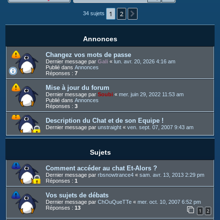
c
1
2
h
Suivant
34 sujets
e
r
Annonces
Changez vos mots de passe
Dernier message par
Gali
«
lun. avr. 20, 2026 4:16 am
Publié dans
Annonces
Réponses :
7
Mise à jour du forum
Dernier message par
Soubi
«
mer. juin 29, 2022 11:53 am
Publié dans
Annonces
Réponses :
3
Description du Chat et de son Equipe !
Dernier message par
unstraight
«
ven. sept. 07, 2007 9:43 am
Sujets
Comment accéder au chat Et-Alors ?
Dernier message par
rbsnowtrance4
«
sam. avr. 13, 2013 2:29 pm
Réponses :
1
Vos sujets de débats
Dernier message par
ChOuQueTTe
«
mer. oct. 10, 2007 6:52 pm
Réponses :
13
1
2