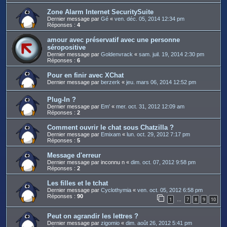
Zone Alarm Internet SecuritySuite
Dernier message par
Gé
«
ven. déc. 05, 2014 12:34 pm
Réponses :
4
amour avec préservatif avec une personne
séropositive
Dernier message par
Goldenvrack
«
sam. juil. 19, 2014 2:30 pm
Réponses :
6
Pour en finir avec XChat
Dernier message par
berzerk
«
jeu. mars 06, 2014 12:52 pm
Plug-In ?
Dernier message par
Em'
«
mer. oct. 31, 2012 12:09 am
Réponses :
2
Comment ouvrir le chat sous Chatzilla ?
Dernier message par
Emixam
«
lun. oct. 29, 2012 7:17 pm
Réponses :
5
Message d'erreur
Dernier message par
inconnu n
«
dim. oct. 07, 2012 9:58 pm
Réponses :
2
Les filles et le tchat
Dernier message par
Cyclothymia
«
ven. oct. 05, 2012 6:58 pm
Réponses :
90
1
7
8
9
10
…
Peut on agrandir les lettres ?
Dernier message par
zigomio
«
dim. août 26, 2012 5:41 pm