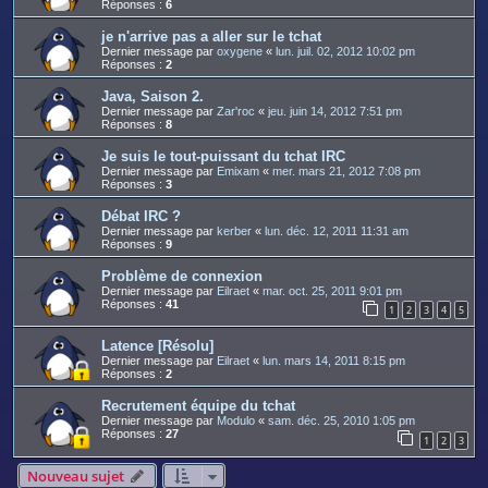
Réponses :
6
je n'arrive pas a aller sur le tchat
Dernier message par
oxygene
«
lun. juil. 02, 2012 10:02 pm
Réponses :
2
Java, Saison 2.
Dernier message par
Zar'roc
«
jeu. juin 14, 2012 7:51 pm
Réponses :
8
Je suis le tout-puissant du tchat IRC
Dernier message par
Emixam
«
mer. mars 21, 2012 7:08 pm
Réponses :
3
Débat IRC ?
Dernier message par
kerber
«
lun. déc. 12, 2011 11:31 am
Réponses :
9
Problème de connexion
Dernier message par
Eilraet
«
mar. oct. 25, 2011 9:01 pm
Réponses :
41
1
2
3
4
5
Latence [Résolu]
Dernier message par
Eilraet
«
lun. mars 14, 2011 8:15 pm
Réponses :
2
Recrutement équipe du tchat
Dernier message par
Modulo
«
sam. déc. 25, 2010 1:05 pm
Réponses :
27
1
2
3
Nouveau sujet