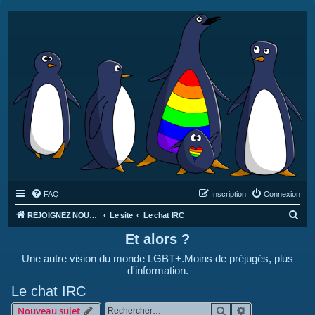
FAQ
Inscription
Connexion
R
REJOIGNEZ NOUS SUR DISCORD : https://discord.gg/4C2Bvub
Le site
Le chat IRC
e
Et alors ?
c
Une autre vision du monde LGBT+.Moins de préjugés, plus
h
d'information.
e
Le chat IRC
r
Rechercher
Recherche avan
Nouveau sujet