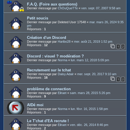
F.A.Q. (Foire aux questions)
Dernier message par
ChOuQueTTe
«
ven. sept. 07, 2007 9:58 am
Petit soucis
Dernier message par
Deleted User 17548
«
mar. mars 26, 2024 9:35
pm
Réponses :
1
Création d'un Discord
Dernier message par
Haribo28
«
mer. août 21, 2019 1:52 pm
Réponses :
12
1
2
Discord : visuel ? modération ?
Dernier message par
Norma
«
lun. mars 12, 2018 5:09 pm
Recrutement sur le tchat
Dernier message par
Daisy.Adair
«
mer. sept. 20, 2017 9:10 am
Réponses :
16
1
2
problème de connection
Dernier message par
Eilraet
«
sam. mars 28, 2015 5:26 pm
Réponses :
9
AIDé moi
Dernier message par
Norma
«
lun. févr. 16, 2015 1:58 pm
Réponses :
1
Le T'chat d'EA recrute !
Dernier message par
Eilraet
«
ven. déc. 26, 2014 8:46 pm
Réponses :
2