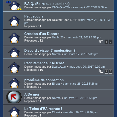
F.A.Q. (Foire aux questions)
Dernier message par
ChOuQueTTe
«
ven. sept. 07, 2007 9:58 am
Petit soucis
Dernier message par
Deleted User 17548
«
mar. mars 26, 2024 9:35
pm
Réponses :
1
Création d'un Discord
Dernier message par
Haribo28
«
mer. août 21, 2019 1:52 pm
Réponses :
12
1
2
Discord : visuel ? modération ?
Dernier message par
Norma
«
lun. mars 12, 2018 5:09 pm
Recrutement sur le tchat
Dernier message par
Daisy.Adair
«
mer. sept. 20, 2017 9:10 am
Réponses :
16
1
2
problème de connection
Dernier message par
Eilraet
«
sam. mars 28, 2015 5:26 pm
Réponses :
9
AIDé moi
Dernier message par
Norma
«
lun. févr. 16, 2015 1:58 pm
Réponses :
1
Le T'chat d'EA recrute !
Dernier message par
Eilraet
«
ven. déc. 26, 2014 8:46 pm
Réponses :
2