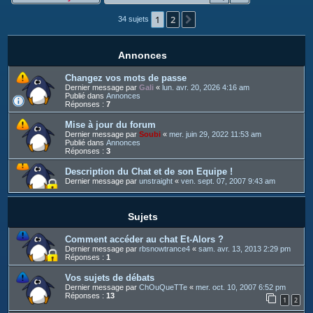
c
1
2
h
Suivant
34 sujets
e
r
Annonces
Changez vos mots de passe
Dernier message par
Gali
«
lun. avr. 20, 2026 4:16 am
Publié dans
Annonces
Réponses :
7
Mise à jour du forum
Dernier message par
Soubi
«
mer. juin 29, 2022 11:53 am
Publié dans
Annonces
Réponses :
3
Description du Chat et de son Equipe !
Dernier message par
unstraight
«
ven. sept. 07, 2007 9:43 am
Sujets
Comment accéder au chat Et-Alors ?
Dernier message par
rbsnowtrance4
«
sam. avr. 13, 2013 2:29 pm
Réponses :
1
Vos sujets de débats
Dernier message par
ChOuQueTTe
«
mer. oct. 10, 2007 6:52 pm
Réponses :
13
1
2