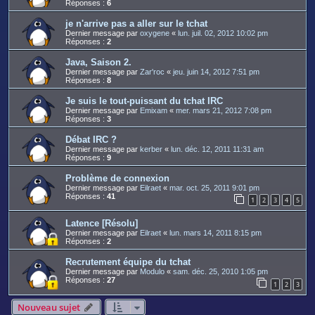
Réponses :
6
je n'arrive pas a aller sur le tchat
Dernier message par
oxygene
«
lun. juil. 02, 2012 10:02 pm
Réponses :
2
Java, Saison 2.
Dernier message par
Zar'roc
«
jeu. juin 14, 2012 7:51 pm
Réponses :
8
Je suis le tout-puissant du tchat IRC
Dernier message par
Emixam
«
mer. mars 21, 2012 7:08 pm
Réponses :
3
Débat IRC ?
Dernier message par
kerber
«
lun. déc. 12, 2011 11:31 am
Réponses :
9
Problème de connexion
Dernier message par
Eilraet
«
mar. oct. 25, 2011 9:01 pm
Réponses :
41
1
2
3
4
5
Latence [Résolu]
Dernier message par
Eilraet
«
lun. mars 14, 2011 8:15 pm
Réponses :
2
Recrutement équipe du tchat
Dernier message par
Modulo
«
sam. déc. 25, 2010 1:05 pm
Réponses :
27
1
2
3
Nouveau sujet