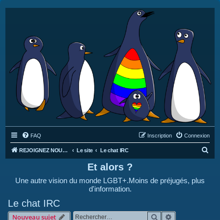
FAQ
Inscription
Connexion
R
REJOIGNEZ NOUS SUR DISCORD : https://discord.gg/4C2Bvub
Le site
Le chat IRC
e
Et alors ?
c
Une autre vision du monde LGBT+.Moins de préjugés, plus
h
d'information.
e
Le chat IRC
r
Rechercher
Recherche avan
Nouveau sujet