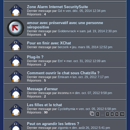
Zone Alarm Internet SecuritySuite
Dernier message par
Gé
«
ven. déc. 05, 2014 12:34 pm
Réponses :
4
amour avec préservatif avec une personne
séropositive
Dernier message par
Goldenvrack
«
sam. juil. 19, 2014 2:30 pm
Réponses :
6
Pour en finir avec XChat
Dernier message par
berzerk
«
jeu. mars 06, 2014 12:52 pm
Plug-In ?
Dernier message par
Em'
«
mer. oct. 31, 2012 12:09 am
Réponses :
2
Comment ouvrir le chat sous Chatzilla ?
Dernier message par
Emixam
«
lun. oct. 29, 2012 7:17 pm
Réponses :
5
Message d'erreur
Dernier message par
inconnu n
«
dim. oct. 07, 2012 9:58 pm
Réponses :
2
Les filles et le tchat
Dernier message par
Cyclothymia
«
ven. oct. 05, 2012 6:58 pm
Réponses :
90
1
7
8
9
10
…
Peut on agrandir les lettres ?
Dernier message par
zigomio
«
dim. août 26, 2012 5:41 pm