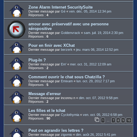
Zone Alarm Internet SecuritySuite
Dernier message par
Gé
«
ven. déc. 05, 2014 12:34 pm
Réponses :
4
amour avec préservatif avec une personne
séropositive
Dernier message par
Goldenvrack
«
sam. juil. 19, 2014 2:30 pm
Réponses :
6
Pour en finir avec XChat
Dernier message par
berzerk
«
jeu. mars 06, 2014 12:52 pm
Plug-In ?
Dernier message par
Em'
«
mer. oct. 31, 2012 12:09 am
Réponses :
2
Comment ouvrir le chat sous Chatzilla ?
Dernier message par
Emixam
«
lun. oct. 29, 2012 7:17 pm
Réponses :
5
Message d'erreur
Dernier message par
inconnu n
«
dim. oct. 07, 2012 9:58 pm
Réponses :
2
Les filles et le tchat
Dernier message par
Cyclothymia
«
ven. oct. 05, 2012 6:58 pm
Réponses :
90
1
7
8
9
10
…
Peut on agrandir les lettres ?
Dernier message par
zigomio
«
dim. août 26, 2012 5:41 pm