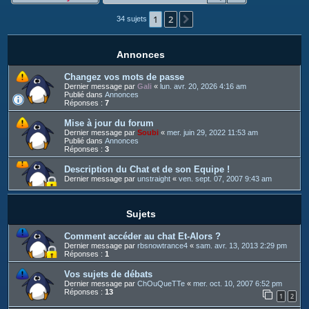
c
1
2
h
Suivant
34 sujets
e
r
Annonces
Changez vos mots de passe
Dernier message par
Gali
«
lun. avr. 20, 2026 4:16 am
Publié dans
Annonces
Réponses :
7
Mise à jour du forum
Dernier message par
Soubi
«
mer. juin 29, 2022 11:53 am
Publié dans
Annonces
Réponses :
3
Description du Chat et de son Equipe !
Dernier message par
unstraight
«
ven. sept. 07, 2007 9:43 am
Sujets
Comment accéder au chat Et-Alors ?
Dernier message par
rbsnowtrance4
«
sam. avr. 13, 2013 2:29 pm
Réponses :
1
Vos sujets de débats
Dernier message par
ChOuQueTTe
«
mer. oct. 10, 2007 6:52 pm
Réponses :
13
1
2