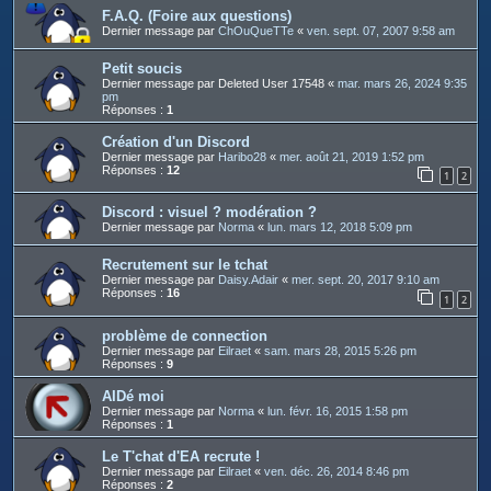
F.A.Q. (Foire aux questions)
Dernier message par
ChOuQueTTe
«
ven. sept. 07, 2007 9:58 am
Petit soucis
Dernier message par
Deleted User 17548
«
mar. mars 26, 2024 9:35
pm
Réponses :
1
Création d'un Discord
Dernier message par
Haribo28
«
mer. août 21, 2019 1:52 pm
Réponses :
12
1
2
Discord : visuel ? modération ?
Dernier message par
Norma
«
lun. mars 12, 2018 5:09 pm
Recrutement sur le tchat
Dernier message par
Daisy.Adair
«
mer. sept. 20, 2017 9:10 am
Réponses :
16
1
2
problème de connection
Dernier message par
Eilraet
«
sam. mars 28, 2015 5:26 pm
Réponses :
9
AIDé moi
Dernier message par
Norma
«
lun. févr. 16, 2015 1:58 pm
Réponses :
1
Le T'chat d'EA recrute !
Dernier message par
Eilraet
«
ven. déc. 26, 2014 8:46 pm
Réponses :
2