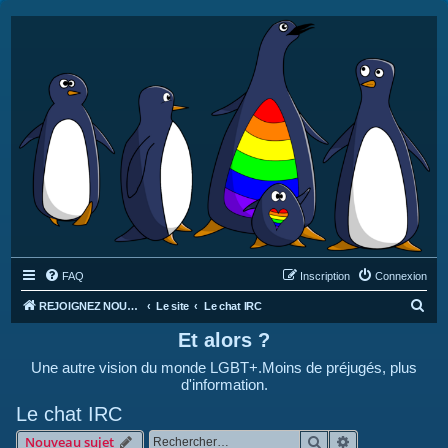
FAQ
Inscription
Connexion
R
REJOIGNEZ NOUS SUR DISCORD : https://discord.gg/4C2Bvub
Le site
Le chat IRC
e
Et alors ?
c
Une autre vision du monde LGBT+.Moins de préjugés, plus
h
d'information.
e
Le chat IRC
r
Rechercher
Recherche avan
Nouveau sujet