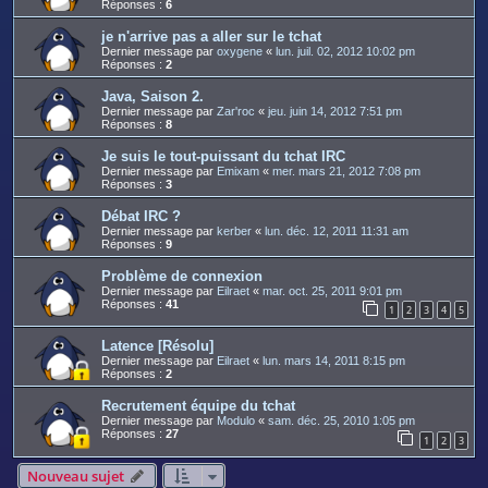
Réponses :
6
je n'arrive pas a aller sur le tchat
Dernier message par
oxygene
«
lun. juil. 02, 2012 10:02 pm
Réponses :
2
Java, Saison 2.
Dernier message par
Zar'roc
«
jeu. juin 14, 2012 7:51 pm
Réponses :
8
Je suis le tout-puissant du tchat IRC
Dernier message par
Emixam
«
mer. mars 21, 2012 7:08 pm
Réponses :
3
Débat IRC ?
Dernier message par
kerber
«
lun. déc. 12, 2011 11:31 am
Réponses :
9
Problème de connexion
Dernier message par
Eilraet
«
mar. oct. 25, 2011 9:01 pm
Réponses :
41
1
2
3
4
5
Latence [Résolu]
Dernier message par
Eilraet
«
lun. mars 14, 2011 8:15 pm
Réponses :
2
Recrutement équipe du tchat
Dernier message par
Modulo
«
sam. déc. 25, 2010 1:05 pm
Réponses :
27
1
2
3
Nouveau sujet