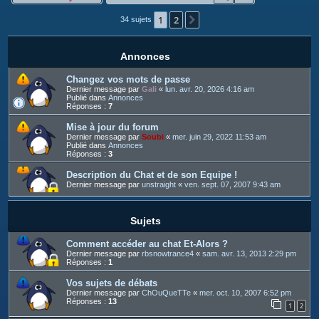
c
1
2
h
Suivant
34 sujets
e
r
Annonces
Changez vos mots de passe
Dernier message par
Gali
«
lun. avr. 20, 2026 4:16 am
Publié dans
Annonces
Réponses :
7
Mise à jour du forum
Dernier message par
Soubi
«
mer. juin 29, 2022 11:53 am
Publié dans
Annonces
Réponses :
3
Description du Chat et de son Equipe !
Dernier message par
unstraight
«
ven. sept. 07, 2007 9:43 am
Sujets
Comment accéder au chat Et-Alors ?
Dernier message par
rbsnowtrance4
«
sam. avr. 13, 2013 2:29 pm
Réponses :
1
Vos sujets de débats
Dernier message par
ChOuQueTTe
«
mer. oct. 10, 2007 6:52 pm
Réponses :
13
1
2