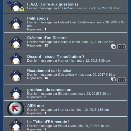
F.A.Q. (Foire aux questions)
Dernier message par
ChOuQueTTe
«
ven. sept. 07, 2007 9:58 am
Petit soucis
Dernier message par
Deleted User 17548
«
mar. mars 26, 2024 9:35
pm
Réponses :
1
Création d'un Discord
Dernier message par
Haribo28
«
mer. août 21, 2019 1:52 pm
Réponses :
12
1
2
Discord : visuel ? modération ?
Dernier message par
Norma
«
lun. mars 12, 2018 5:09 pm
Recrutement sur le tchat
Dernier message par
Daisy.Adair
«
mer. sept. 20, 2017 9:10 am
Réponses :
16
1
2
problème de connection
Dernier message par
Eilraet
«
sam. mars 28, 2015 5:26 pm
Réponses :
9
AIDé moi
Dernier message par
Norma
«
lun. févr. 16, 2015 1:58 pm
Réponses :
1
Le T'chat d'EA recrute !
Dernier message par
Eilraet
«
ven. déc. 26, 2014 8:46 pm
Réponses :
2