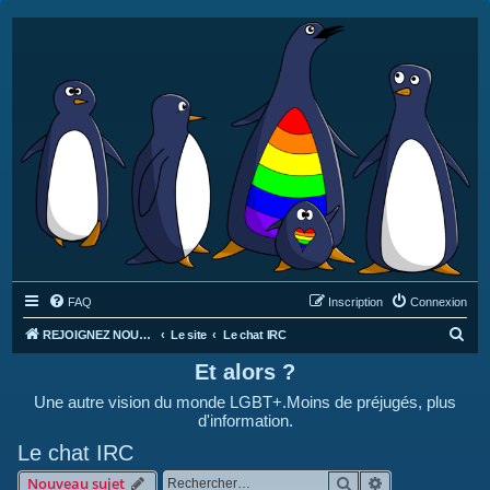
FAQ
Inscription
Connexion
R
REJOIGNEZ NOUS SUR DISCORD : https://discord.gg/4C2Bvub
Le site
Le chat IRC
e
Et alors ?
c
Une autre vision du monde LGBT+.Moins de préjugés, plus
h
d'information.
e
Le chat IRC
r
Rechercher
Recherche avan
Nouveau sujet