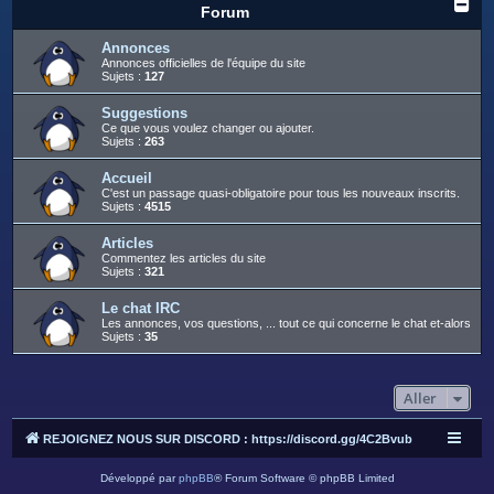
c
Forum
h
Annonces
e
Annonces officielles de l'équipe du site
Sujets :
127
r
Suggestions
Ce que vous voulez changer ou ajouter.
Sujets :
263
Accueil
C'est un passage quasi-obligatoire pour tous les nouveaux inscrits.
Sujets :
4515
Articles
Commentez les articles du site
Sujets :
321
Le chat IRC
Les annonces, vos questions, ... tout ce qui concerne le chat et-alors
Sujets :
35
Aller
REJOIGNEZ NOUS SUR DISCORD : https://discord.gg/4C2Bvub
Développé par
phpBB
® Forum Software © phpBB Limited