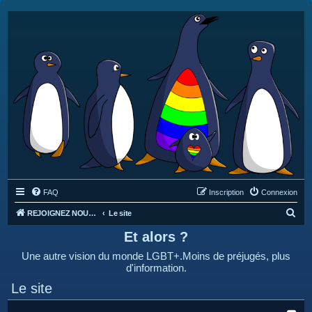
FAQ
Inscription
Connexion
R
REJOIGNEZ NOUS SUR DISCORD : https://discord.gg/4C2Bvub
Le site
e
Et alors ?
c
Une autre vision du monde LGBT+.Moins de préjugés, plus
h
d'information.
e
Le site
r