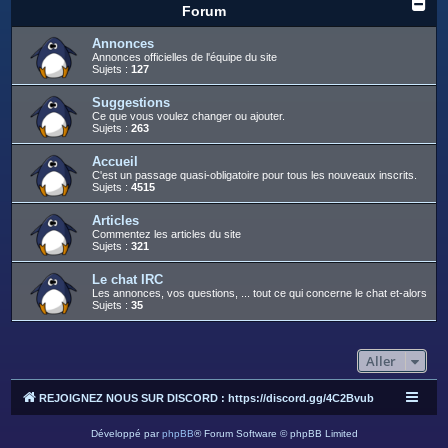
c
Forum
h
Annonces
e
Annonces officielles de l'équipe du site
Sujets :
127
r
Suggestions
Ce que vous voulez changer ou ajouter.
Sujets :
263
Accueil
C'est un passage quasi-obligatoire pour tous les nouveaux inscrits.
Sujets :
4515
Articles
Commentez les articles du site
Sujets :
321
Le chat IRC
Les annonces, vos questions, ... tout ce qui concerne le chat et-alors
Sujets :
35
Aller
REJOIGNEZ NOUS SUR DISCORD : https://discord.gg/4C2Bvub
Développé par
phpBB
® Forum Software © phpBB Limited