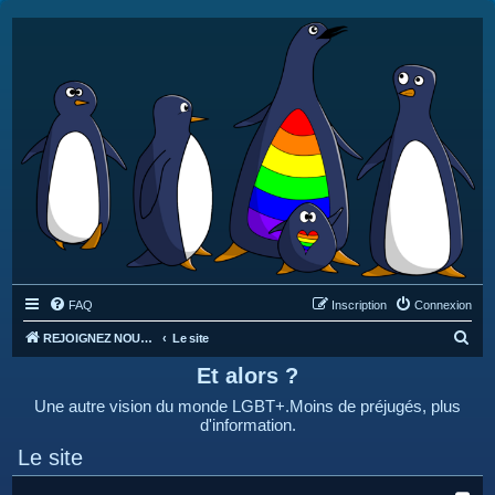
FAQ
Inscription
Connexion
R
REJOIGNEZ NOUS SUR DISCORD : https://discord.gg/4C2Bvub
Le site
e
Et alors ?
c
Une autre vision du monde LGBT+.Moins de préjugés, plus
h
d'information.
e
Le site
r