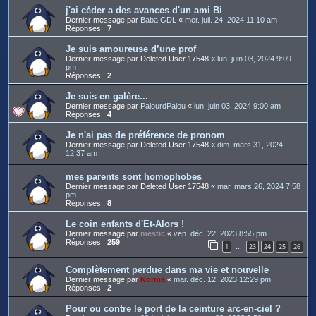
j'ai céder a des avances d'un ami Bi
Dernier message par
Baba GDL
«
mer. juil. 24, 2024 11:10 am
Réponses :
7
Je suis amoureuse d’une prof
Dernier message par
Deleted User 17548
«
lun. juin 03, 2024 9:09
pm
Réponses :
2
Je suis en galère...
Dernier message par
PalourdPalou
«
lun. juin 03, 2024 9:00 am
Réponses :
4
Je n'ai pas de préférence de pronom
Dernier message par
Deleted User 17548
«
dim. mars 31, 2024
12:37 am
mes parents sont homophobes
Dernier message par
Deleted User 17548
«
mar. mars 26, 2024 7:58
pm
Réponses :
8
Le coin enfants d'Et-Alors !
Dernier message par
mestic
«
ven. déc. 22, 2023 8:55 pm
Réponses :
259
1
23
24
25
26
…
Complètement perdue dans ma vie et nouvelle
Dernier message par
Norma
«
mar. déc. 12, 2023 12:29 pm
Réponses :
2
Pour ou contre le port de la ceinture arc-en-ciel ?