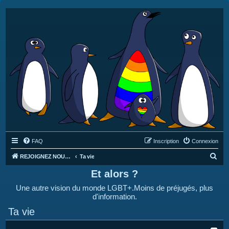
FAQ
Inscription
Connexion
R
REJOIGNEZ NOUS SUR DISCORD : https://discord.gg/4C2Bvub
Ta vie
e
Et alors ?
c
Une autre vision du monde LGBT+.Moins de préjugés, plus
h
d'information.
e
Ta vie
r