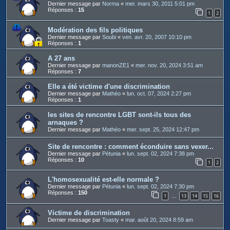
Dernier message par
Norma
«
mer. mars 30, 2011 5:01 pm
Réponses :
15
1
2
Modération des fils politiques
Dernier message par
Soubi
«
ven. avr. 20, 2007 10:10 pm
Réponses :
1
A 27 ans
Dernier message par
manonZE1
«
mer. nov. 20, 2024 3:51 am
Réponses :
7
Elle a été victime d'une discrimination
Dernier message par
Mathéo
«
lun. oct. 07, 2024 2:27 pm
Réponses :
1
les sites de rencontre LGBT sont-ils tous des
arnaques ?
Dernier message par
Mathéo
«
mer. sept. 25, 2024 12:47 pm
Site de rencontre : comment éconduire sans vexer...
Dernier message par
Pétunia
«
lun. sept. 02, 2024 7:38 pm
Réponses :
10
1
2
L'homosexualité est-elle normale ?
Dernier message par
Pétunia
«
lun. sept. 02, 2024 7:30 pm
Réponses :
150
1
13
14
15
16
…
Victime de discrimination
Dernier message par
Toasty
«
mar. août 20, 2024 8:59 am