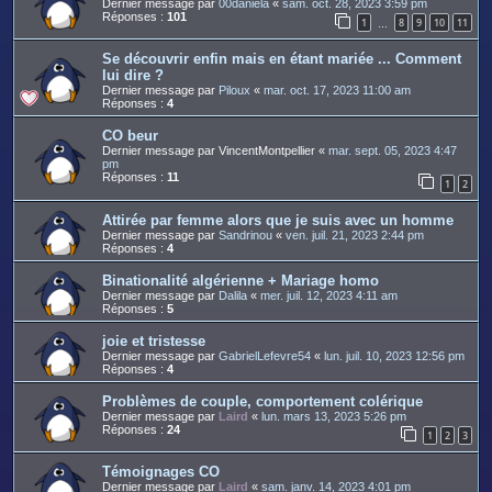
Dernier message par
00daniela
«
sam. oct. 28, 2023 3:59 pm
Réponses :
101
1
8
9
10
11
…
Se découvrir enfin mais en étant mariée ... Comment
lui dire ?
Dernier message par
Piloux
«
mar. oct. 17, 2023 11:00 am
Réponses :
4
CO beur
Dernier message par
VincentMontpellier
«
mar. sept. 05, 2023 4:47
pm
Réponses :
11
1
2
Attirée par femme alors que je suis avec un homme
Dernier message par
Sandrinou
«
ven. juil. 21, 2023 2:44 pm
Réponses :
4
Binationalité algérienne + Mariage homo
Dernier message par
Dalila
«
mer. juil. 12, 2023 4:11 am
Réponses :
5
joie et tristesse
Dernier message par
GabrielLefevre54
«
lun. juil. 10, 2023 12:56 pm
Réponses :
4
Problèmes de couple, comportement colérique
Dernier message par
Laird
«
lun. mars 13, 2023 5:26 pm
Réponses :
24
1
2
3
Témoignages CO
Dernier message par
Laird
«
sam. janv. 14, 2023 4:01 pm