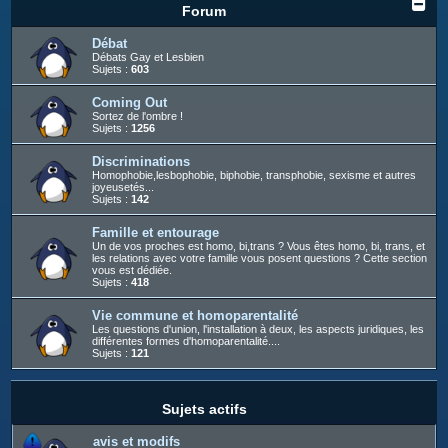
c
Forum
h
Débat
e
Débats Gay et Lesbien
Sujets :
603
r
Coming Out
Sortez de l'ombre !
Sujets :
1256
Discriminations
Homophobie,lesbophobie, biphobie, transphobie, sexisme et autres
joyeusetés...
Sujets :
142
Famille et entourage
Un de vos proches est homo, bi,trans ? Vous êtes homo, bi, trans, et
les relations avec votre famille vous posent questions ? Cette section
vous est dédiée.
Sujets :
418
Vie commune et homoparentalité
Les questions d'union, l'installation à deux, les aspects juridiques, les
différentes formes d'homoparentalité....
Sujets :
121
Sujets actifs
avis et modifs