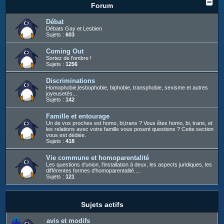
c
Forum
h
Débat
e
Débats Gay et Lesbien
Sujets :
603
r
Coming Out
Sortez de l'ombre !
Sujets :
1256
Discriminations
Homophobie,lesbophobie, biphobie, transphobie, sexisme et autres
joyeusetés...
Sujets :
142
Famille et entourage
Un de vos proches est homo, bi,trans ? Vous êtes homo, bi, trans, et
les relations avec votre famille vous posent questions ? Cette section
vous est dédiée.
Sujets :
418
Vie commune et homoparentalité
Les questions d'union, l'installation à deux, les aspects juridiques, les
différentes formes d'homoparentalité....
Sujets :
121
Sujets actifs
avis et modifs