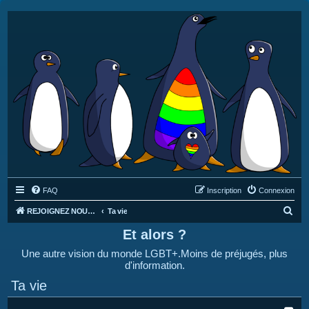
FAQ
Inscription
Connexion
R
REJOIGNEZ NOUS SUR DISCORD : https://discord.gg/4C2Bvub
Ta vie
e
Et alors ?
c
Une autre vision du monde LGBT+.Moins de préjugés, plus
h
d'information.
e
Ta vie
r