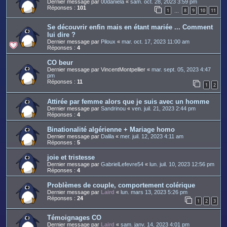
Dernier message par
00daniela
«
sam. oct. 28, 2023 3:59 pm
Réponses :
101
1
8
9
10
11
…
Se découvrir enfin mais en étant mariée ... Comment
lui dire ?
Dernier message par
Piloux
«
mar. oct. 17, 2023 11:00 am
Réponses :
4
CO beur
Dernier message par
VincentMontpellier
«
mar. sept. 05, 2023 4:47
pm
Réponses :
11
1
2
Attirée par femme alors que je suis avec un homme
Dernier message par
Sandrinou
«
ven. juil. 21, 2023 2:44 pm
Réponses :
4
Binationalité algérienne + Mariage homo
Dernier message par
Dalila
«
mer. juil. 12, 2023 4:11 am
Réponses :
5
joie et tristesse
Dernier message par
GabrielLefevre54
«
lun. juil. 10, 2023 12:56 pm
Réponses :
4
Problèmes de couple, comportement colérique
Dernier message par
Laird
«
lun. mars 13, 2023 5:26 pm
Réponses :
24
1
2
3
Témoignages CO
Dernier message par
Laird
«
sam. janv. 14, 2023 4:01 pm