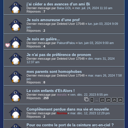
j'ai céder a des avances d'un ami Bi
Dernier message par
Baba GDL
«
mer. juil. 24, 2024 11:10 am
Réponses :
7
Je suis amoureuse d’une prof
Dernier message par
Deleted User 17548
«
lun. juin 03, 2024 9:09
pm
Réponses :
2
Je suis en galère...
Dernier message par
PalourdPalou
«
lun. juin 03, 2024 9:00 am
Réponses :
4
Je n'ai pas de préférence de pronom
Dernier message par
Deleted User 17548
«
dim. mars 31, 2024
12:37 am
mes parents sont homophobes
Dernier message par
Deleted User 17548
«
mar. mars 26, 2024 7:58
pm
Réponses :
8
Le coin enfants d'Et-Alors !
Dernier message par
mestic
«
ven. déc. 22, 2023 8:55 pm
Réponses :
259
1
23
24
25
26
…
Complètement perdue dans ma vie et nouvelle
Dernier message par
Norma
«
mar. déc. 12, 2023 12:29 pm
Réponses :
2
Pour ou contre le port de la ceinture arc-en-ciel ?