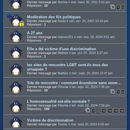
Dernier message par
Norma
«
mer. mars 30, 2011 5:01 pm
Réponses :
15
1
2
Modération des fils politiques
Dernier message par
Soubi
«
ven. avr. 20, 2007 10:10 pm
Réponses :
1
A 27 ans
Dernier message par
manonZE1
«
mer. nov. 20, 2024 3:51 am
Réponses :
7
Elle a été victime d'une discrimination
Dernier message par
Mathéo
«
lun. oct. 07, 2024 2:27 pm
Réponses :
1
les sites de rencontre LGBT sont-ils tous des
arnaques ?
Dernier message par
Mathéo
«
mer. sept. 25, 2024 12:47 pm
Site de rencontre : comment éconduire sans vexer...
Dernier message par
Pétunia
«
lun. sept. 02, 2024 7:38 pm
Réponses :
10
1
2
L'homosexualité est-elle normale ?
Dernier message par
Pétunia
«
lun. sept. 02, 2024 7:30 pm
Réponses :
150
1
13
14
15
16
…
Victime de discrimination
Dernier message par
Toasty
«
mar. août 20, 2024 8:59 am