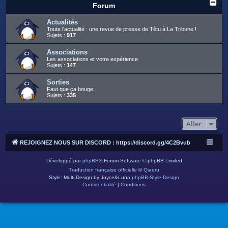
c
Forum
h
Actualités
e
Toute l'actualité : une revue de presse de Têtu à La Tribune !
Sujets :
917
r
Associations
Les associations et votre expérience
Sujets :
147
Sorties
Faut que ça bouge.
Sujets :
335
Aller
REJOIGNEZ NOUS SUR DISCORD : https://discord.gg/4C2Bvub
Développé par
phpBB
® Forum Software © phpBB Limited
Traduction française officielle
©
Qiaeru
Style: Multi Design by Joyce&Luna
phpBB-Style-Design
Confidentialité
|
Conditions