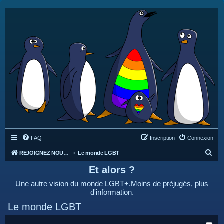
FAQ
Inscription
Connexion
R
REJOIGNEZ NOUS SUR DISCORD : https://discord.gg/4C2Bvub
Le monde LGBT
e
Et alors ?
c
Une autre vision du monde LGBT+.Moins de préjugés, plus
h
d'information.
e
Le monde LGBT
r