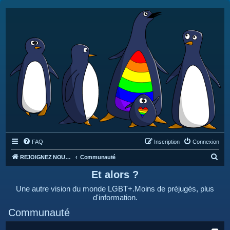
FAQ
Inscription
Connexion
R
REJOIGNEZ NOUS SUR DISCORD : https://discord.gg/4C2Bvub
Communauté
e
Et alors ?
c
Une autre vision du monde LGBT+.Moins de préjugés, plus
h
d'information.
e
Communauté
r