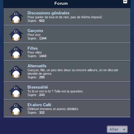
c
Forum
h
Discussions générales
e
Pour parler de tout et de rien, pas de thème imposé.
Sujets :
662
r
Garçons
Pour eux.
Sujets :
1344
Filles
Pour elles
Sujets :
1443
Alternatifs
Garçon, fille, un peu des deux ou encore ailleurs, ici on discute
identité de genre.
Sujets :
295
Bisexualité
To bi or not to bi ? Telle est la question.
Sujets :
243
Et-alors Café
Délirium tremens et autres débilités
Sujets :
322
Aller