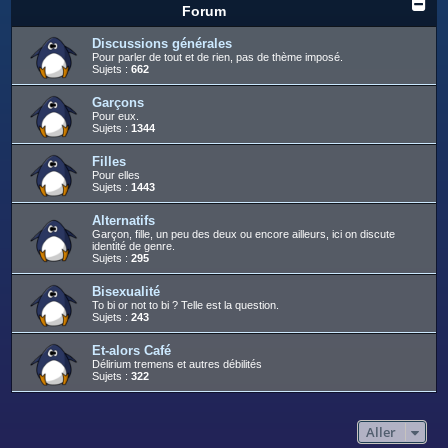
c
Forum
h
Discussions générales
e
Pour parler de tout et de rien, pas de thème imposé.
Sujets :
662
r
Garçons
Pour eux.
Sujets :
1344
Filles
Pour elles
Sujets :
1443
Alternatifs
Garçon, fille, un peu des deux ou encore ailleurs, ici on discute
identité de genre.
Sujets :
295
Bisexualité
To bi or not to bi ? Telle est la question.
Sujets :
243
Et-alors Café
Délirium tremens et autres débilités
Sujets :
322
Aller