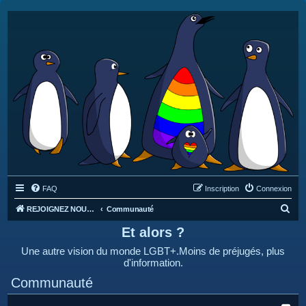
FAQ
Inscription
Connexion
R
REJOIGNEZ NOUS SUR DISCORD : https://discord.gg/4C2Bvub
Communauté
e
Et alors ?
c
Une autre vision du monde LGBT+.Moins de préjugés, plus
h
d'information.
e
Communauté
r