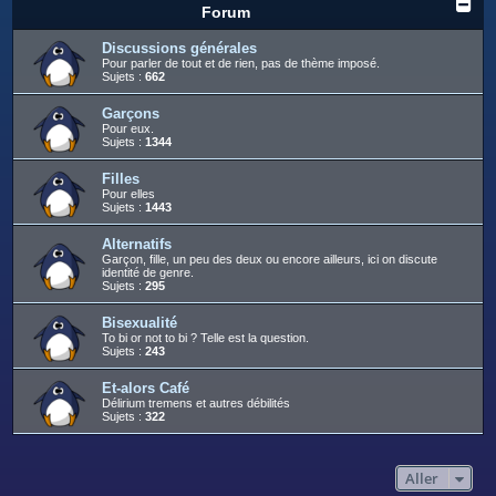
c
Forum
h
Discussions générales
e
Pour parler de tout et de rien, pas de thème imposé.
Sujets :
662
r
Garçons
Pour eux.
Sujets :
1344
Filles
Pour elles
Sujets :
1443
Alternatifs
Garçon, fille, un peu des deux ou encore ailleurs, ici on discute
identité de genre.
Sujets :
295
Bisexualité
To bi or not to bi ? Telle est la question.
Sujets :
243
Et-alors Café
Délirium tremens et autres débilités
Sujets :
322
Aller