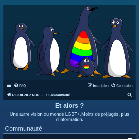
FAQ
Inscription
Connexion
R
REJOIGNEZ NOUS SUR DISCORD : https://discord.gg/4C2Bvub
Communauté
e
Et alors ?
c
Une autre vision du monde LGBT+.Moins de préjugés, plus
h
d'information.
e
Communauté
r