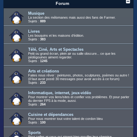
c
Forum
h
Musique
e
La section des mélomanes mais aussi des fans de Farmer.
Sujets :
889
r
Livres
Les bouquins et les maisons d'édition.
Sujets :
383
Télé, Ciné, Arts et Spectacles
Petit ou grand écran, plein air ou salle obscure... ce que les
pédégouines aiment regarder.
Sujets :
1245
Arts et créations
Faites nous rêver : peintures, photos, sculptures, poèmes ou autre !
(il faut avoir posté 30 messages pour avoir accès à ce forum)
Sujets :
233
Informatique, internet, jeux-vidéo
Pour montrer vos liens/sites et confier vos problèmes. Et pour parler
du dernier FPS à la mode, aussi.
Sujets :
264
Cuisine et dépendances
Pour nous montrer tout votre talent de cordon bleu
Sujets :
100
Sports
Pour celles et ceux qui aiment bien mouiller leur chemise