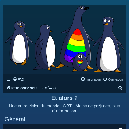
FAQ
Inscription
Connexion
R
REJOIGNEZ NOUS SUR DISCORD : https://discord.gg/4C2Bvub
Général
e
Et alors ?
c
Une autre vision du monde LGBT+.Moins de préjugés, plus
h
d'information.
e
Général
r