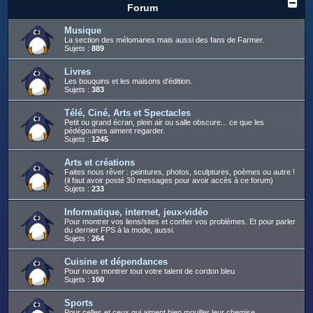
c
Forum
h
Musique
e
La section des mélomanes mais aussi des fans de Farmer.
Sujets :
889
r
Livres
Les bouquins et les maisons d'édition.
Sujets :
383
Télé, Ciné, Arts et Spectacles
Petit ou grand écran, plein air ou salle obscure... ce que les
pédégouines aiment regarder.
Sujets :
1245
Arts et créations
Faites nous rêver : peintures, photos, sculptures, poèmes ou autre !
(il faut avoir posté 30 messages pour avoir accès à ce forum)
Sujets :
233
Informatique, internet, jeux-vidéo
Pour montrer vos liens/sites et confier vos problèmes. Et pour parler
du dernier FPS à la mode, aussi.
Sujets :
264
Cuisine et dépendances
Pour nous montrer tout votre talent de cordon bleu
Sujets :
100
Sports
Pour celles et ceux qui aiment bien mouiller leur chemise