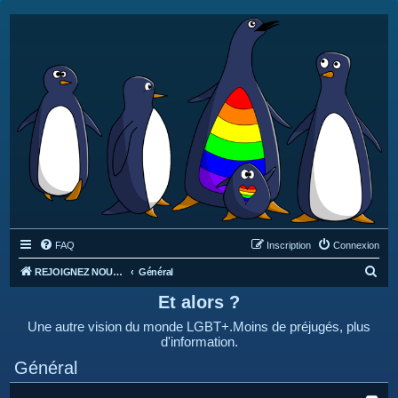
FAQ
Inscription
Connexion
R
REJOIGNEZ NOUS SUR DISCORD : https://discord.gg/4C2Bvub
Général
e
Et alors ?
c
Une autre vision du monde LGBT+.Moins de préjugés, plus
h
d'information.
e
Général
r