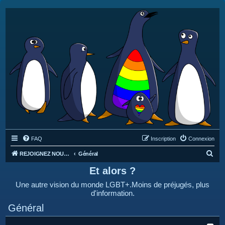
FAQ
Inscription
Connexion
R
REJOIGNEZ NOUS SUR DISCORD : https://discord.gg/4C2Bvub
Général
e
Et alors ?
c
Une autre vision du monde LGBT+.Moins de préjugés, plus
h
d'information.
e
Général
r