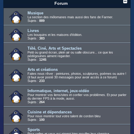
c
Forum
h
Musique
e
La section des mélomanes mais aussi des fans de Farmer.
Sujets :
889
r
Livres
Les bouquins et les maisons d'édition.
Sujets :
383
Télé, Ciné, Arts et Spectacles
Petit ou grand écran, plein air ou salle obscure... ce que les
pédégouines aiment regarder.
Sujets :
1245
Arts et créations
Faites nous rêver : peintures, photos, sculptures, poèmes ou autre !
(il faut avoir posté 30 messages pour avoir accès à ce forum)
Sujets :
233
Informatique, internet, jeux-vidéo
Pour montrer vos liens/sites et confier vos problèmes. Et pour parler
du dernier FPS à la mode, aussi.
Sujets :
264
Cuisine et dépendances
Pour nous montrer tout votre talent de cordon bleu
Sujets :
100
Sports
Pour celles et ceux qui aiment bien mouiller leur chemise