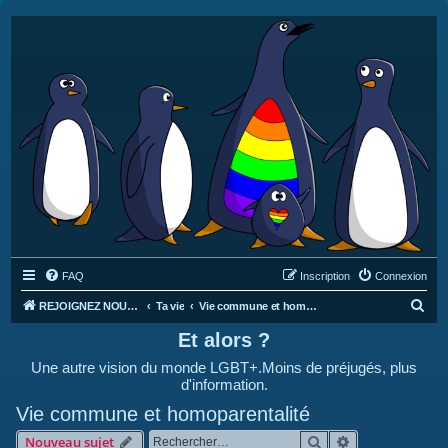
FAQ
Inscription
Connexion
R
REJOIGNEZ NOUS SUR DISCORD : https://discord.gg/4C2Bvub
Ta vie
Vie commune et homoparentalité
e
Et alors ?
c
Une autre vision du monde LGBT+.Moins de préjugés, plus
h
d'information.
e
Vie commune et homoparentalité
r
Rechercher
Recherche avan
Nouveau sujet