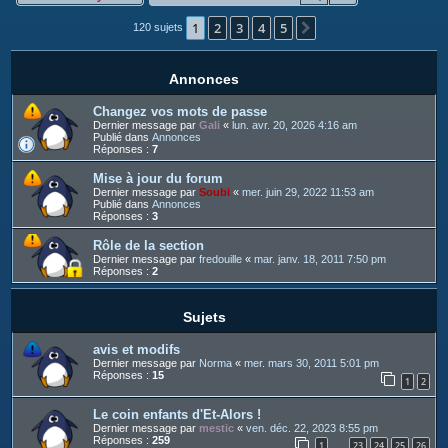
c
1
2
3
4
5
h
Suivant
120 sujets
e
r
Annonces
Changez vos mots de passe
Dernier message par
Gali
«
lun. avr. 20, 2026 4:16 am
Publié dans
Annonces
Réponses :
7
Mise à jour du forum
Dernier message par
Soubi
«
mer. juin 29, 2022 11:53 am
Publié dans
Annonces
Réponses :
3
Rôle de la section
Dernier message par
fredouille
«
mar. janv. 18, 2011 7:50 pm
Réponses :
2
Sujets
avis et modifs
Dernier message par
Norma
«
mer. mars 30, 2011 5:01 pm
Réponses :
15
1
2
Le coin enfants d'Et-Alors !
Dernier message par
mestic
«
ven. déc. 22, 2023 8:55 pm
Réponses :
259
1
23
24
25
26
…