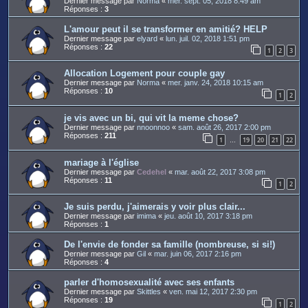
Dernier message par
Norma
«
mer. sept. 05, 2018 8:49 am
Réponses :
3
L'amour peut il se transformer en amitié? HELP
Dernier message par
elyard
«
lun. juil. 02, 2018 1:51 pm
Réponses :
22
1
2
3
Allocation Logement pour couple gay
Dernier message par
Norma
«
mer. janv. 24, 2018 10:15 am
Réponses :
10
1
2
je vis avec un bi, qui vit la meme chose?
Dernier message par
nnoonnoo
«
sam. août 26, 2017 2:00 pm
Réponses :
211
1
19
20
21
22
…
mariage à l'église
Dernier message par
Cedehel
«
mar. août 22, 2017 3:08 pm
Réponses :
11
1
2
Je suis perdu, j'aimerais y voir plus clair...
Dernier message par
imima
«
jeu. août 10, 2017 3:18 pm
Réponses :
1
De l'envie de fonder sa famille (nombreuse, si si!)
Dernier message par
Gil
«
mar. juin 06, 2017 2:16 pm
Réponses :
4
parler d'homosexualité avec ses enfants
Dernier message par
Skittles
«
ven. mai 12, 2017 2:30 pm
Réponses :
19
1
2