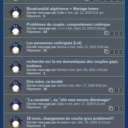
Binationalité algérienne + Mariage homo
Dernier message par
Dalila
«
mer. juil. 12, 2023 4:11 am
Réponses :
5
Problèmes de couple, comportement colérique
Dernier message par
Laird
«
lun. mars 13, 2023 5:26 pm
Réponses :
24
1
2
3
Les personnes colériques (Lol)
Dernier message par
Norma
«
mer. mars 31, 2021 9:56 am
Réponses :
21
1
2
3
recherche sur la vie domestiques des couples gays,
lesbiens
Dernier message par
Norma
«
mer. janv. 06, 2021 2:03 pm
Réponses :
1
Etre mère, ce bordel
Dernier message par
michka
«
lun. févr. 17, 2020 9:51 pm
Réponses :
15
1
2
"La cavalette", ou "elle veut encore déménager"
Dernier message par
Dalia
«
ven. janv. 17, 2020 6:21 pm
Réponses :
17
1
2
18 mois, changement de creche gros probleme!!!
Dernier message par
ilovegina
«
jeu. déc. 26, 2019 11:22 pm
Réponses :
3