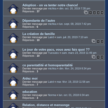
Adoption - on va tenter notre chance!
Dernier message par
michka
«
dim. oct. 20, 2019 7:35 pm
Réponses :
37
1
2
3
4
Dépendante de l’autre
Dernier message par
michka
«
lun. sept. 09, 2019 7:42 pm
Réponses :
6
La création de famille
Dernier message par
Laird
«
sam. juil. 20, 2019 7:10 am
Réponses :
10
1
2
Le jour de votre pacs, vous avez fais quoi ??
Dernier message par
Tuxsuiss
«
sam. mars 23, 2019 11:49 am
Réponses :
10
1
2
co parentatlité et homoparentalité
Dernier message par
michka
«
dim. févr. 24, 2019 8:34 pm
Réponses :
3
Aidez moi
Dernier message par
Laird
«
mar. févr. 19, 2019 11:58 am
Réponses :
7
education
Dernier message par
Norma
«
lun. oct. 01, 2018 6:34 am
Réponses :
3
Relation, distance et mensonge