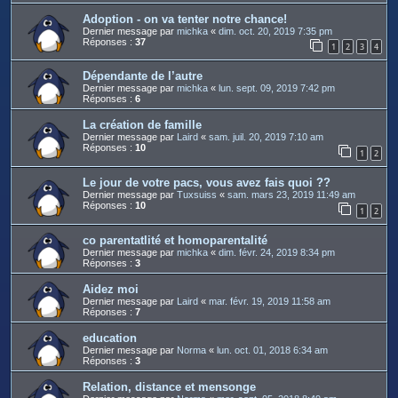
Adoption - on va tenter notre chance!
Dernier message par
michka
«
dim. oct. 20, 2019 7:35 pm
Réponses :
37
1
2
3
4
Dépendante de l’autre
Dernier message par
michka
«
lun. sept. 09, 2019 7:42 pm
Réponses :
6
La création de famille
Dernier message par
Laird
«
sam. juil. 20, 2019 7:10 am
Réponses :
10
1
2
Le jour de votre pacs, vous avez fais quoi ??
Dernier message par
Tuxsuiss
«
sam. mars 23, 2019 11:49 am
Réponses :
10
1
2
co parentatlité et homoparentalité
Dernier message par
michka
«
dim. févr. 24, 2019 8:34 pm
Réponses :
3
Aidez moi
Dernier message par
Laird
«
mar. févr. 19, 2019 11:58 am
Réponses :
7
education
Dernier message par
Norma
«
lun. oct. 01, 2018 6:34 am
Réponses :
3
Relation, distance et mensonge