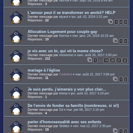
Dernier message par
Norma
«
mer. sept. 05, 2018 8:49 am
Réponses :
3
L'amour peut il se transformer en amitié? HELP
Dernier message par
elyard
«
lun. juil. 02, 2018 1:51 pm
Réponses :
22
1
2
3
Allocation Logement pour couple gay
Dernier message par
Norma
«
mer. janv. 24, 2018 10:15 am
Réponses :
10
1
2
je vis avec un bi, qui vit la meme chose?
Dernier message par
nnoonnoo
«
sam. août 26, 2017 2:00 pm
Réponses :
211
1
19
20
21
22
…
mariage à l'église
Dernier message par
Cedehel
«
mar. août 22, 2017 3:08 pm
Réponses :
11
1
2
Je suis perdu, j'aimerais y voir plus clair...
Dernier message par
imima
«
jeu. août 10, 2017 3:18 pm
Réponses :
1
De l'envie de fonder sa famille (nombreuse, si si!)
Dernier message par
Gil
«
mar. juin 06, 2017 2:16 pm
Réponses :
4
parler d'homosexualité avec ses enfants
Dernier message par
Skittles
«
ven. mai 12, 2017 2:30 pm
Réponses :
19
1
2