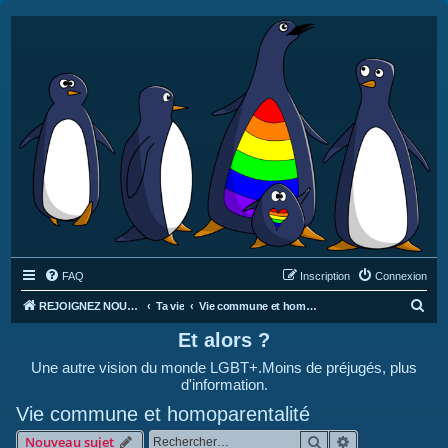
FAQ
Inscription
Connexion
R
REJOIGNEZ NOUS SUR DISCORD : https://discord.gg/4C2Bvub
Ta vie
Vie commune et homoparentalité
e
Et alors ?
c
Une autre vision du monde LGBT+.Moins de préjugés, plus
h
d'information.
e
Vie commune et homoparentalité
r
Rechercher
Recherche avan
Nouveau sujet