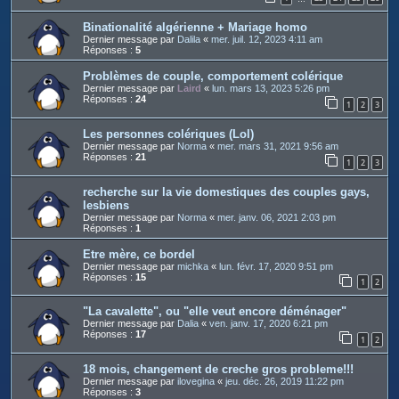
Binationalité algérienne + Mariage homo
Dernier message par
Dalila
«
mer. juil. 12, 2023 4:11 am
Réponses :
5
Problèmes de couple, comportement colérique
Dernier message par
Laird
«
lun. mars 13, 2023 5:26 pm
Réponses :
24
1
2
3
Les personnes colériques (Lol)
Dernier message par
Norma
«
mer. mars 31, 2021 9:56 am
Réponses :
21
1
2
3
recherche sur la vie domestiques des couples gays,
lesbiens
Dernier message par
Norma
«
mer. janv. 06, 2021 2:03 pm
Réponses :
1
Etre mère, ce bordel
Dernier message par
michka
«
lun. févr. 17, 2020 9:51 pm
Réponses :
15
1
2
"La cavalette", ou "elle veut encore déménager"
Dernier message par
Dalia
«
ven. janv. 17, 2020 6:21 pm
Réponses :
17
1
2
18 mois, changement de creche gros probleme!!!
Dernier message par
ilovegina
«
jeu. déc. 26, 2019 11:22 pm
Réponses :
3