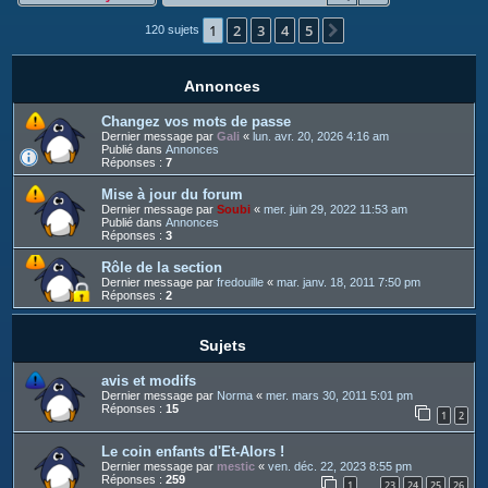
c
1
2
3
4
5
h
Suivant
120 sujets
e
r
Annonces
Changez vos mots de passe
Dernier message par
Gali
«
lun. avr. 20, 2026 4:16 am
Publié dans
Annonces
Réponses :
7
Mise à jour du forum
Dernier message par
Soubi
«
mer. juin 29, 2022 11:53 am
Publié dans
Annonces
Réponses :
3
Rôle de la section
Dernier message par
fredouille
«
mar. janv. 18, 2011 7:50 pm
Réponses :
2
Sujets
avis et modifs
Dernier message par
Norma
«
mer. mars 30, 2011 5:01 pm
Réponses :
15
1
2
Le coin enfants d'Et-Alors !
Dernier message par
mestic
«
ven. déc. 22, 2023 8:55 pm
Réponses :
259
1
23
24
25
26
…