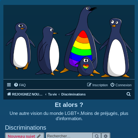
FAQ
Inscription
Connexion
R
REJOIGNEZ NOUS SUR DISCORD : https://discord.gg/4C2Bvub
Ta vie
Discriminations
e
Et alors ?
c
Une autre vision du monde LGBT+.Moins de préjugés, plus
h
d'information.
e
Discriminations
r
Rechercher
Recherche avan
Nouveau sujet