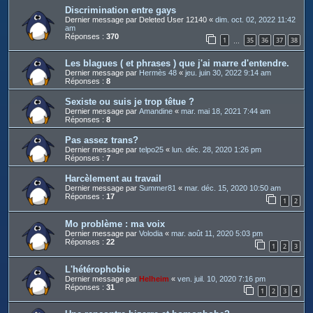
Discrimination entre gays
Dernier message par
Deleted User 12140
«
dim. oct. 02, 2022 11:42
am
Réponses :
370
1
35
36
37
38
…
Les blagues ( et phrases ) que j'ai marre d'entendre.
Dernier message par
Hermès 48
«
jeu. juin 30, 2022 9:14 am
Réponses :
8
Sexiste ou suis je trop têtue ?
Dernier message par
Amandine
«
mar. mai 18, 2021 7:44 am
Réponses :
8
Pas assez trans?
Dernier message par
telpo25
«
lun. déc. 28, 2020 1:26 pm
Réponses :
7
Harcèlement au travail
Dernier message par
Summer81
«
mar. déc. 15, 2020 10:50 am
Réponses :
17
1
2
Mo problème : ma voix
Dernier message par
Volodia
«
mar. août 11, 2020 5:03 pm
Réponses :
22
1
2
3
L'hétérophobie
Dernier message par
Helheim
«
ven. juil. 10, 2020 7:16 pm
Réponses :
31
1
2
3
4