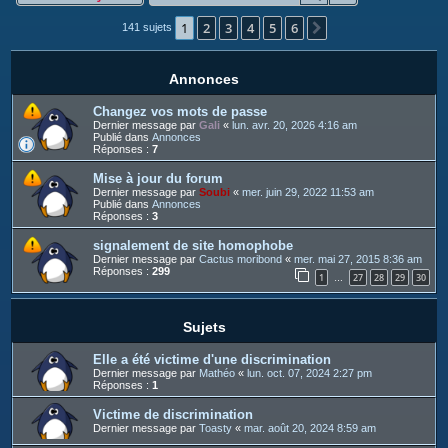
c
1
2
3
4
5
6
h
Suivant
141 sujets
e
r
Annonces
Changez vos mots de passe
Dernier message par
Gali
«
lun. avr. 20, 2026 4:16 am
Publié dans
Annonces
Réponses :
7
Mise à jour du forum
Dernier message par
Soubi
«
mer. juin 29, 2022 11:53 am
Publié dans
Annonces
Réponses :
3
signalement de site homophobe
Dernier message par
Cactus moribond
«
mer. mai 27, 2015 8:36 am
Réponses :
299
1
27
28
29
30
…
Sujets
Elle a été victime d'une discrimination
Dernier message par
Mathéo
«
lun. oct. 07, 2024 2:27 pm
Réponses :
1
Victime de discrimination
Dernier message par
Toasty
«
mar. août 20, 2024 8:59 am