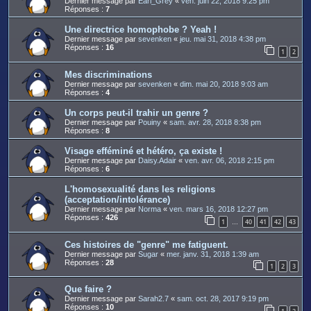
Dernier message par
Earl_Grey
«
ven. juin 22, 2018 9:25 pm
Réponses :
7
Une directrice homophobe ? Yeah !
Dernier message par
sevenken
«
jeu. mai 31, 2018 4:38 pm
Réponses :
16
1
2
Mes discriminations
Dernier message par
sevenken
«
dim. mai 20, 2018 9:03 am
Réponses :
4
Un corps peut-il trahir un genre ?
Dernier message par
Pouiny
«
sam. avr. 28, 2018 8:38 pm
Réponses :
8
Visage efféminé et hétéro, ça existe !
Dernier message par
Daisy.Adair
«
ven. avr. 06, 2018 2:15 pm
Réponses :
6
L'homosexualité dans les religions
(acceptation/intolérance)
Dernier message par
Norma
«
ven. mars 16, 2018 12:27 pm
Réponses :
426
1
40
41
42
43
…
Ces histoires de "genre" me fatiguent.
Dernier message par
Sugar
«
mer. janv. 31, 2018 1:39 am
Réponses :
28
1
2
3
Que faire ?
Dernier message par
Sarah2.7
«
sam. oct. 28, 2017 9:19 pm
Réponses :
10