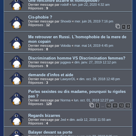
Une rencontre bizarre et homophobe?
Dernier message par
rodolf
«
lun. juin 22, 2020 4:32 am
Réponses :
9
Cis-phobie ?
Dernier message par
Showbi
«
mer. juin 26, 2019 7:16 pm
Réponses :
12
1
2
Me retrouver en Russi. L`homophobie de la mere de
mon copain
Dernier message par
Volodia
«
mar. mai 14, 2019 4:45 pm
Réponses :
8
Discrimination homme VS Discrimination femmes?
Dernier message par
juggwa
«
dim. janv. 27, 2019 12:12 pm
Réponses :
9
demande d'infos et aide
Dernier message par
LawyerDL
«
dim. oct. 28, 2018 12:48 pm
Réponses :
3
Perles sexistes ou dis madame, pourquoi tu rigoles
pas ?
Dernier message par
Norma
«
lun. oct. 01, 2018 12:27 pm
Réponses :
129
1
10
11
12
13
…
Regards bizarres
Dernier message par
Jed
«
dim. août 12, 2018 11:55 am
Réponses :
4
Balayer devant sa porte