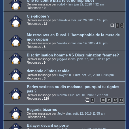
Une rencontre bizarre et homophobe?
Dernier message par
rodolf
«
lun. juin 22, 2020 4:32 am
Réponses :
9
Cis-phobie ?
Dernier message par
Showbi
«
mer. juin 26, 2019 7:16 pm
Réponses :
12
1
2
Me retrouver en Russi. L`homophobie de la mere de
mon copain
Dernier message par
Volodia
«
mar. mai 14, 2019 4:45 pm
Réponses :
8
Discrimination homme VS Discrimination femmes?
Dernier message par
juggwa
«
dim. janv. 27, 2019 12:12 pm
Réponses :
9
demande d'infos et aide
Dernier message par
LawyerDL
«
dim. oct. 28, 2018 12:48 pm
Réponses :
3
Perles sexistes ou dis madame, pourquoi tu rigoles
pas ?
Dernier message par
Norma
«
lun. oct. 01, 2018 12:27 pm
Réponses :
129
1
10
11
12
13
…
Regards bizarres
Dernier message par
Jed
«
dim. août 12, 2018 11:55 am
Réponses :
4
Balayer devant sa porte