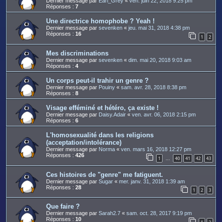
Dernier message par
Earl_Grey
«
ven. juin 22, 2018 9:25 pm
Réponses :
7
Une directrice homophobe ? Yeah !
Dernier message par
sevenken
«
jeu. mai 31, 2018 4:38 pm
Réponses :
16
1
2
Mes discriminations
Dernier message par
sevenken
«
dim. mai 20, 2018 9:03 am
Réponses :
4
Un corps peut-il trahir un genre ?
Dernier message par
Pouiny
«
sam. avr. 28, 2018 8:38 pm
Réponses :
8
Visage efféminé et hétéro, ça existe !
Dernier message par
Daisy.Adair
«
ven. avr. 06, 2018 2:15 pm
Réponses :
6
L'homosexualité dans les religions
(acceptation/intolérance)
Dernier message par
Norma
«
ven. mars 16, 2018 12:27 pm
Réponses :
426
1
40
41
42
43
…
Ces histoires de "genre" me fatiguent.
Dernier message par
Sugar
«
mer. janv. 31, 2018 1:39 am
Réponses :
28
1
2
3
Que faire ?
Dernier message par
Sarah2.7
«
sam. oct. 28, 2017 9:19 pm
Réponses :
10