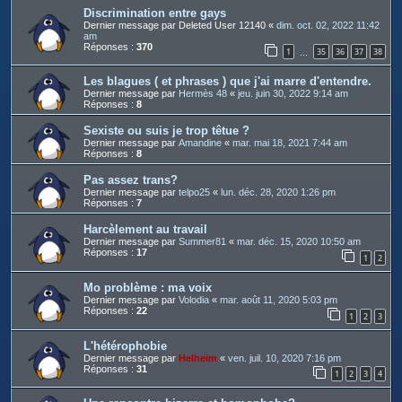
Discrimination entre gays
Dernier message par
Deleted User 12140
«
dim. oct. 02, 2022 11:42
am
Réponses :
370
1
35
36
37
38
…
Les blagues ( et phrases ) que j'ai marre d'entendre.
Dernier message par
Hermès 48
«
jeu. juin 30, 2022 9:14 am
Réponses :
8
Sexiste ou suis je trop têtue ?
Dernier message par
Amandine
«
mar. mai 18, 2021 7:44 am
Réponses :
8
Pas assez trans?
Dernier message par
telpo25
«
lun. déc. 28, 2020 1:26 pm
Réponses :
7
Harcèlement au travail
Dernier message par
Summer81
«
mar. déc. 15, 2020 10:50 am
Réponses :
17
1
2
Mo problème : ma voix
Dernier message par
Volodia
«
mar. août 11, 2020 5:03 pm
Réponses :
22
1
2
3
L'hétérophobie
Dernier message par
Helheim
«
ven. juil. 10, 2020 7:16 pm
Réponses :
31
1
2
3
4