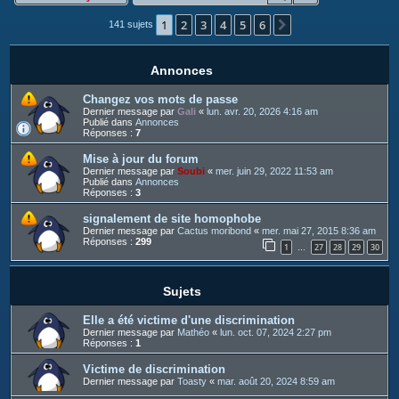
c
1
2
3
4
5
6
h
Suivant
141 sujets
e
r
Annonces
Changez vos mots de passe
Dernier message par
Gali
«
lun. avr. 20, 2026 4:16 am
Publié dans
Annonces
Réponses :
7
Mise à jour du forum
Dernier message par
Soubi
«
mer. juin 29, 2022 11:53 am
Publié dans
Annonces
Réponses :
3
signalement de site homophobe
Dernier message par
Cactus moribond
«
mer. mai 27, 2015 8:36 am
Réponses :
299
1
27
28
29
30
…
Sujets
Elle a été victime d'une discrimination
Dernier message par
Mathéo
«
lun. oct. 07, 2024 2:27 pm
Réponses :
1
Victime de discrimination
Dernier message par
Toasty
«
mar. août 20, 2024 8:59 am