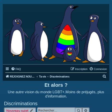
FAQ
Inscription
Connexion
R
REJOIGNEZ NOUS SUR DISCORD : https://discord.gg/4C2Bvub
Ta vie
Discriminations
e
Et alors ?
c
Une autre vision du monde LGBT+.Moins de préjugés, plus
h
d'information.
e
Discriminations
r
Rechercher
Recherche avan
Nouveau sujet