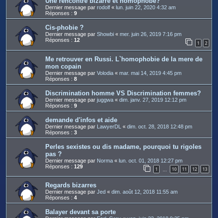
Une rencontre bizarre et homophobe?
Dernier message par
rodolf
«
lun. juin 22, 2020 4:32 am
Réponses :
9
Cis-phobie ?
Dernier message par
Showbi
«
mer. juin 26, 2019 7:16 pm
Réponses :
12
1
2
Me retrouver en Russi. L`homophobie de la mere de
mon copain
Dernier message par
Volodia
«
mar. mai 14, 2019 4:45 pm
Réponses :
8
Discrimination homme VS Discrimination femmes?
Dernier message par
juggwa
«
dim. janv. 27, 2019 12:12 pm
Réponses :
9
demande d'infos et aide
Dernier message par
LawyerDL
«
dim. oct. 28, 2018 12:48 pm
Réponses :
3
Perles sexistes ou dis madame, pourquoi tu rigoles
pas ?
Dernier message par
Norma
«
lun. oct. 01, 2018 12:27 pm
Réponses :
129
1
10
11
12
13
…
Regards bizarres
Dernier message par
Jed
«
dim. août 12, 2018 11:55 am
Réponses :
4
Balayer devant sa porte