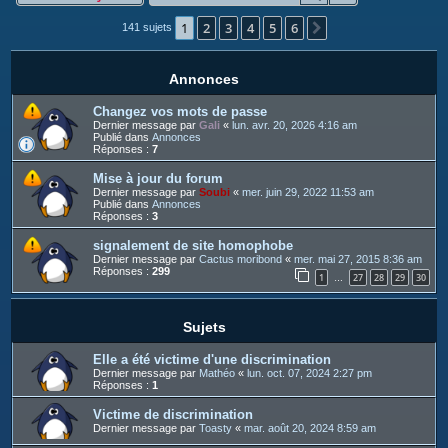
c
1
2
3
4
5
6
h
Suivant
141 sujets
e
r
Annonces
Changez vos mots de passe
Dernier message par
Gali
«
lun. avr. 20, 2026 4:16 am
Publié dans
Annonces
Réponses :
7
Mise à jour du forum
Dernier message par
Soubi
«
mer. juin 29, 2022 11:53 am
Publié dans
Annonces
Réponses :
3
signalement de site homophobe
Dernier message par
Cactus moribond
«
mer. mai 27, 2015 8:36 am
Réponses :
299
1
27
28
29
30
…
Sujets
Elle a été victime d'une discrimination
Dernier message par
Mathéo
«
lun. oct. 07, 2024 2:27 pm
Réponses :
1
Victime de discrimination
Dernier message par
Toasty
«
mar. août 20, 2024 8:59 am