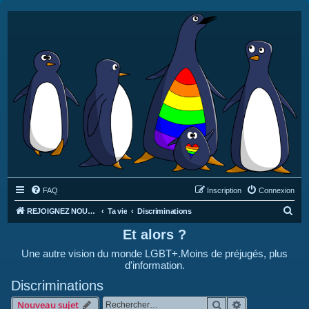
FAQ
Inscription
Connexion
R
REJOIGNEZ NOUS SUR DISCORD : https://discord.gg/4C2Bvub
Ta vie
Discriminations
e
Et alors ?
c
Une autre vision du monde LGBT+.Moins de préjugés, plus
h
d'information.
e
Discriminations
r
Rechercher
Recherche avan
Nouveau sujet