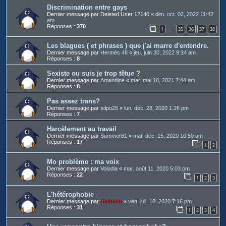
Discrimination entre gays
Dernier message par
Deleted User 12140
«
dim. oct. 02, 2022 11:42
am
Réponses :
370
1
35
36
37
38
…
Les blagues ( et phrases ) que j'ai marre d'entendre.
Dernier message par
Hermès 48
«
jeu. juin 30, 2022 9:14 am
Réponses :
8
Sexiste ou suis je trop têtue ?
Dernier message par
Amandine
«
mar. mai 18, 2021 7:44 am
Réponses :
8
Pas assez trans?
Dernier message par
telpo25
«
lun. déc. 28, 2020 1:26 pm
Réponses :
7
Harcèlement au travail
Dernier message par
Summer81
«
mar. déc. 15, 2020 10:50 am
Réponses :
17
1
2
Mo problème : ma voix
Dernier message par
Volodia
«
mar. août 11, 2020 5:03 pm
Réponses :
22
1
2
3
L'hétérophobie
Dernier message par
Helheim
«
ven. juil. 10, 2020 7:16 pm
Réponses :
31
1
2
3
4