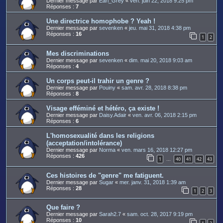
Dernier message par
Earl_Grey
«
ven. juin 22, 2018 9:25 pm
Réponses :
7
Une directrice homophobe ? Yeah !
Dernier message par
sevenken
«
jeu. mai 31, 2018 4:38 pm
Réponses :
16
1
2
Mes discriminations
Dernier message par
sevenken
«
dim. mai 20, 2018 9:03 am
Réponses :
4
Un corps peut-il trahir un genre ?
Dernier message par
Pouiny
«
sam. avr. 28, 2018 8:38 pm
Réponses :
8
Visage efféminé et hétéro, ça existe !
Dernier message par
Daisy.Adair
«
ven. avr. 06, 2018 2:15 pm
Réponses :
6
L'homosexualité dans les religions
(acceptation/intolérance)
Dernier message par
Norma
«
ven. mars 16, 2018 12:27 pm
Réponses :
426
1
40
41
42
43
…
Ces histoires de "genre" me fatiguent.
Dernier message par
Sugar
«
mer. janv. 31, 2018 1:39 am
Réponses :
28
1
2
3
Que faire ?
Dernier message par
Sarah2.7
«
sam. oct. 28, 2017 9:19 pm
Réponses :
10