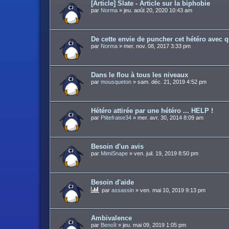
[Article] Slate - Article sur la biphobie
par
Norma
»
jeu. août 20, 2020 10:43 am
De cette envie de puncher cet hétéro avec q
par
Norma
»
mer. nov. 08, 2017 3:33 pm
Dans le flou à tous les niveaux
par
mousqueton
»
sam. déc. 21, 2019 4:52 pm
Hétéro attirée par une hétéro ... HELP !
par
Ptitefraise34
»
mer. avr. 30, 2014 8:09 am
Besoin d'un avis
par
MimiSnape
»
ven. juil. 19, 2019 8:50 pm
Besoin d'aide
par
assassin
»
ven. mai 10, 2019 9:13 pm
Ambivalence
par
Benoît
»
jeu. mai 09, 2019 1:05 pm