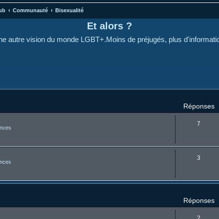
ub
Communauté
Bisexualité
Et alors ?
e autre vision du monde LGBT+.Moins de préjugés, plus d'informati
cher
cherche avancée
Réponses
7
nces
3
nces
Réponses
2