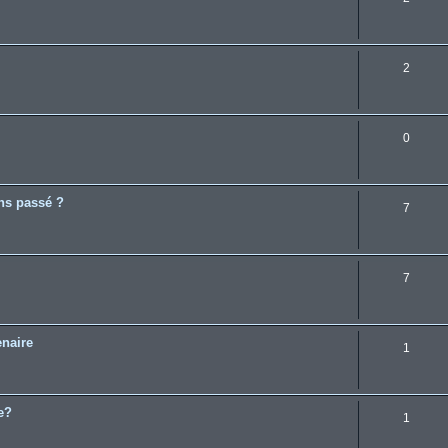
2
0
ans passé ?
7
7
enaire
1
e?
1