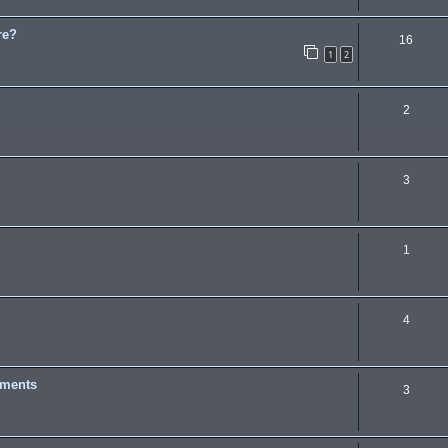
re?
16
1
2
2
3
1
4
ements
3