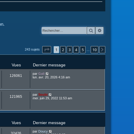
on.
Rechercher
Recherche avanc
Page
1
sur
10
1
2
3
4
5
10
Suivant
243 sujets
…
Vues
Dernier message
par
Gali
126061
lun. avr. 20, 2026 4:16 am
par
Soubi
121965
mer. juin 29, 2022 11:53 am
Vues
Dernier message
par
Doucy
32426