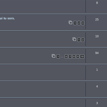
8
ui tu sors.
25
1
2
3
10
1
2
94
1
6
7
8
9
10
…
1
4
3