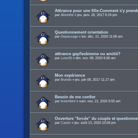
Attirance pour une fille-Comment s'y prend
par
Absinthe
»
jeu. janv. 26, 2017 6:24 pm
Questionnement orientation
par
Depassage
»
lun. déc. 21, 2020 11:06 am
attirance gay/lesbienne ou amitié?
par
Lune39
»
dim. nov. 08, 2020 6:06 am
Mon expérience
par
Brando
»
jeu. juin 08, 2017 11:17 am
Besoin de me confier
par
breizhbird
»
sam. nov. 21, 2020 9:55 am
Ouverture "forcée" du couple et questionn
par
Castor
»
jeu. août 13, 2020 10:08 pm