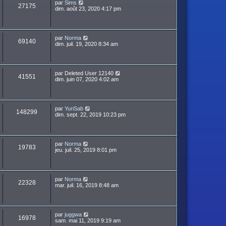
par
Sims
27175
dim. août 23, 2020 4:17 pm
par
Norma
69140
dim. juil. 19, 2020 8:34 am
par
Deleted User 12140
41551
dim. juin 07, 2020 4:02 am
par
YuriSab
148299
dim. sept. 22, 2019 10:23 pm
par
Norma
19783
jeu. juil. 25, 2019 8:01 pm
par
Norma
22328
mar. juil. 16, 2019 8:48 am
par
juggwa
16978
sam. mai 11, 2019 9:19 am