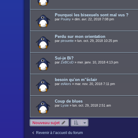
Pourquoi les bisexuels sont mal vus ?
par
Pouiny
»
dim. avr. 22, 2018 7:08 pm
Perdu sur mon orientation
par
pirouette
»
lun. oct. 29, 2018 10:25 pm
Sui-je Bi?
par
ZeBCoD
»
mer. janv. 10, 2018 4:13 pm
besoin qu'on m''éclair
par
etAlors
»
mar. nov. 20, 2018 7:11 pm
Coup de blues
par
Lysie
»
lun. oct. 29, 2018 2:51 am
Nouveau sujet
Revenir à l’accueil du forum