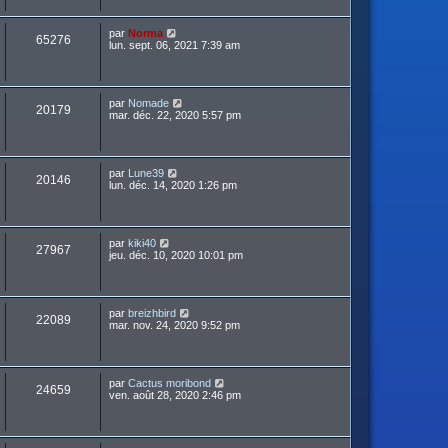
par
Norma
65276
lun. sept. 06, 2021 7:39 am
par
Nomade
20179
mar. déc. 22, 2020 5:57 pm
par
Lune39
20146
lun. déc. 14, 2020 1:26 pm
par
kiki40
27967
jeu. déc. 10, 2020 10:01 pm
par
breizhbird
22089
mar. nov. 24, 2020 9:52 pm
par
Cactus moribond
24659
ven. août 28, 2020 2:46 pm