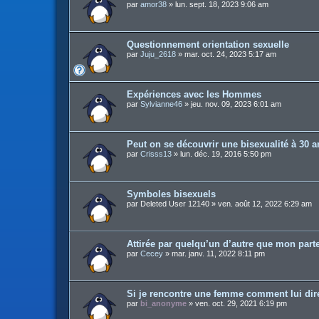
par
amor38
»
lun. sept. 18, 2023 9:06 am
Questionnement orientation sexuelle
par
Juju_2618
»
mar. oct. 24, 2023 5:17 am
Expériences avec les Hommes
par
Sylvianne46
»
jeu. nov. 09, 2023 6:01 am
Peut on se découvrir une bisexualité à 30 
par
Crisss13
»
lun. déc. 19, 2016 5:50 pm
Symboles bisexuels
par
Deleted User 12140
»
ven. août 12, 2022 6:29 am
Attirée par quelqu’un d’autre que mon part
par
Cecey
»
mar. janv. 11, 2022 8:11 pm
Si je rencontre une femme comment lui dir
par
bi_anonyme
»
ven. oct. 29, 2021 6:19 pm