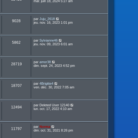
mar. juin 18, 2024 5:27 am
par
Juju_2618
9028
jeu. nov. 16, 2023 1:01 pm
par
Sylvianne46
5862
jeu. nov. 09, 2023 6:01 am
par
amor38
28719
dim. sept. 24, 2023 4:52 pm
par
4Brigitte4
18707
ven. déc. 30, 2022 7:05 am
par
Deleted User 12140
12494
lun. oct. 17, 2022 4:10 am
par
Norma
11797
dim. oct. 31, 2021 8:26 pm