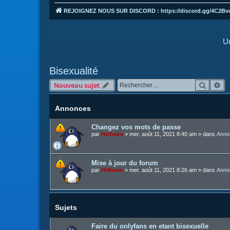
REJOIGNEZ NOUS SUR DISCORD : https://discord.gg/4C2Bv
Un
Bisexualité
Recher
Re
Nouveau sujet
Annonces
Changez vos mots de passe
par
Helheim
»
mer. août 11, 2021 8:40 am
» dans
Anno
Mise à jour du forum
par
Helheim
»
mer. août 11, 2021 8:26 am
» dans
Anno
Sujets
Faire du onlyfans en etant bisexuelle