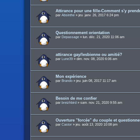
Attirance pour une fille-Comment s'y prend
par
Absinthe
»
jeu. janv. 26, 2017 6:24 pm
Questionnement orientation
par
Depassage
»
lun. déc. 21, 2020 11:06 am
attirance gay/lesbienne ou amitié?
par
Lune39
»
dim. nov. 08, 2020 6:06 am
Mon expérience
par
Brando
»
jeu. juin 08, 2017 11:17 am
Besoin de me confier
par
breizhbird
»
sam. nov. 21, 2020 9:55 am
Ouverture "forcée" du couple et questionn
par
Castor
»
jeu. août 13, 2020 10:08 pm