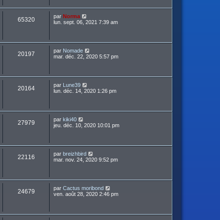
par
Norma
65320
lun. sept. 06, 2021 7:39 am
par
Nomade
20197
mar. déc. 22, 2020 5:57 pm
par
Lune39
20164
lun. déc. 14, 2020 1:26 pm
par
kiki40
27979
jeu. déc. 10, 2020 10:01 pm
par
breizhbird
22116
mar. nov. 24, 2020 9:52 pm
par
Cactus moribond
24679
ven. août 28, 2020 2:46 pm