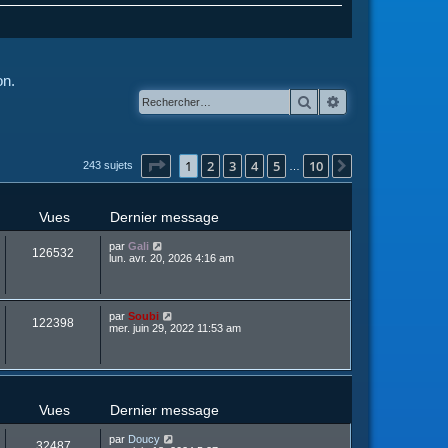
on.
Rechercher
Recherche avanc
Page
1
sur
10
1
2
3
4
5
10
Suivant
243 sujets
…
Vues
Dernier message
par
Gali
126532
lun. avr. 20, 2026 4:16 am
par
Soubi
122398
mer. juin 29, 2022 11:53 am
Vues
Dernier message
par
Doucy
32487