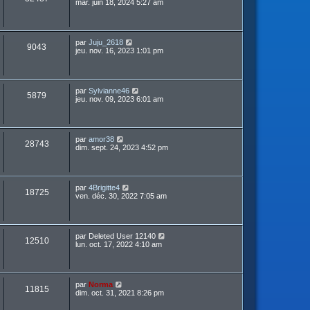
mar. juin 18, 2024 5:27 am
par
Juju_2618
9043
jeu. nov. 16, 2023 1:01 pm
par
Sylvianne46
5879
jeu. nov. 09, 2023 6:01 am
par
amor38
28743
dim. sept. 24, 2023 4:52 pm
par
4Brigitte4
18725
ven. déc. 30, 2022 7:05 am
par
Deleted User 12140
12510
lun. oct. 17, 2022 4:10 am
par
Norma
11815
dim. oct. 31, 2021 8:26 pm