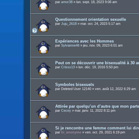
par
amor38
»
lun. sept. 18, 2023 9:06 am
Questionnement orientation sexuelle
par
Juju_2618
»
mar. oct. 24, 2023 5:17 am
Expériences avec les Hommes
par
Sylvianne46
»
jeu. nov. 09, 2023 6:01 am
Peut on se découvrir une bisexualité à 30 
par
Crisss13
»
lun. déc. 19, 2016 5:50 pm
Symboles bisexuels
par
Deleted User 12140
»
ven. août 12, 2022 6:29 am
Attirée par quelqu’un d’autre que mon part
par
Cecey
»
mar. janv. 11, 2022 8:11 pm
Si je rencontre une femme comment lui dir
par
bi_anonyme
»
ven. oct. 29, 2021 6:19 pm