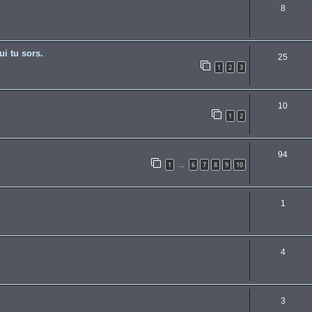
8
ui tu sors.
25
1
2
3
10
1
2
94
1
6
7
8
9
10
…
1
4
3