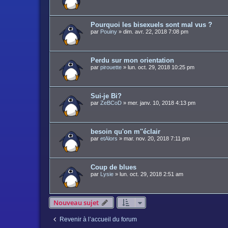
Pourquoi les bisexuels sont mal vus ?
par
Pouiny
»
dim. avr. 22, 2018 7:08 pm
Perdu sur mon orientation
par
pirouette
»
lun. oct. 29, 2018 10:25 pm
Sui-je Bi?
par
ZeBCoD
»
mer. janv. 10, 2018 4:13 pm
besoin qu'on m''éclair
par
etAlors
»
mar. nov. 20, 2018 7:11 pm
Coup de blues
par
Lysie
»
lun. oct. 29, 2018 2:51 am
Nouveau sujet
Revenir à l’accueil du forum