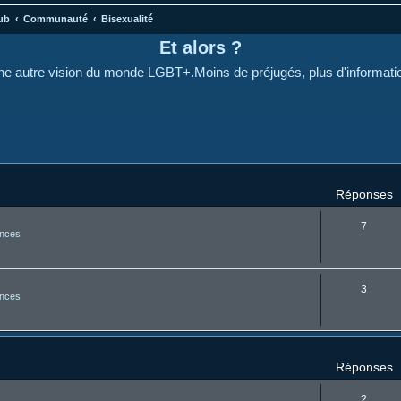
ub
Communauté
Bisexualité
Et alors ?
e autre vision du monde LGBT+.Moins de préjugés, plus d'informati
cher
cherche avancée
Réponses
7
nces
3
nces
Réponses
2