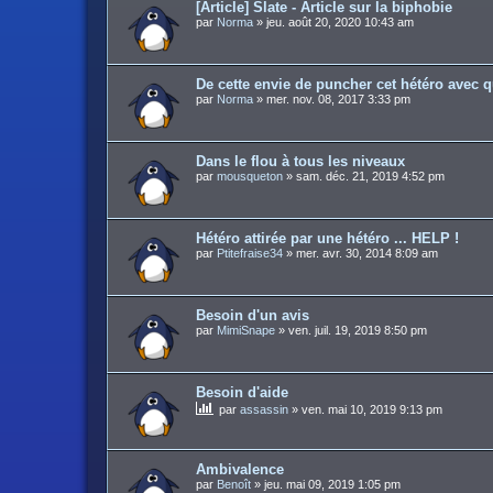
[Article] Slate - Article sur la biphobie
par
Norma
»
jeu. août 20, 2020 10:43 am
De cette envie de puncher cet hétéro avec q
par
Norma
»
mer. nov. 08, 2017 3:33 pm
Dans le flou à tous les niveaux
par
mousqueton
»
sam. déc. 21, 2019 4:52 pm
Hétéro attirée par une hétéro ... HELP !
par
Ptitefraise34
»
mer. avr. 30, 2014 8:09 am
Besoin d'un avis
par
MimiSnape
»
ven. juil. 19, 2019 8:50 pm
Besoin d'aide
par
assassin
»
ven. mai 10, 2019 9:13 pm
Ambivalence
par
Benoît
»
jeu. mai 09, 2019 1:05 pm