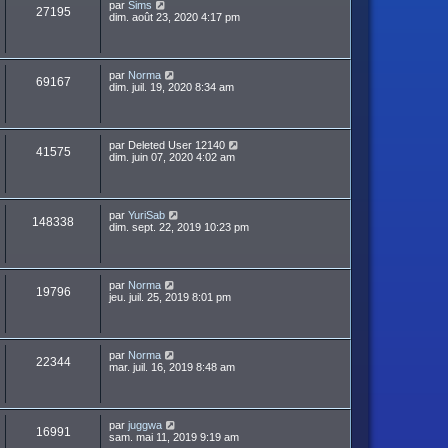
par
Sims
27195
dim. août 23, 2020 4:17 pm
par
Norma
69167
dim. juil. 19, 2020 8:34 am
par
Deleted User 12140
41575
dim. juin 07, 2020 4:02 am
par
YuriSab
148338
dim. sept. 22, 2019 10:23 pm
par
Norma
19796
jeu. juil. 25, 2019 8:01 pm
par
Norma
22344
mar. juil. 16, 2019 8:48 am
par
juggwa
16991
sam. mai 11, 2019 9:19 am