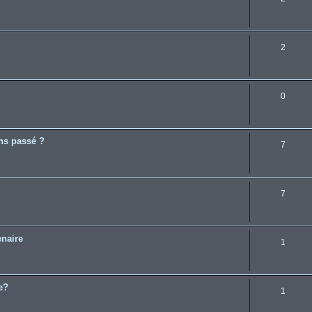
2
0
ans passé ?
7
7
enaire
1
e?
1