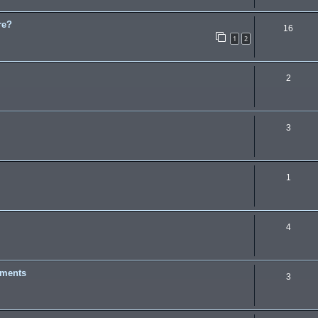
re?
16
1
2
2
3
1
4
ements
3