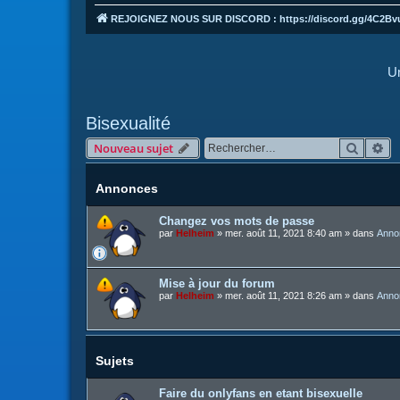
REJOIGNEZ NOUS SUR DISCORD : https://discord.gg/4C2Bv
Un
Bisexualité
Recher
Re
Nouveau sujet
Annonces
Changez vos mots de passe
par
Helheim
»
mer. août 11, 2021 8:40 am
» dans
Anno
Mise à jour du forum
par
Helheim
»
mer. août 11, 2021 8:26 am
» dans
Anno
Sujets
Faire du onlyfans en etant bisexuelle