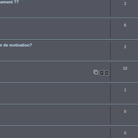
ssement ??
2
6
in de motivation?
2
10
1
2
1
0
0