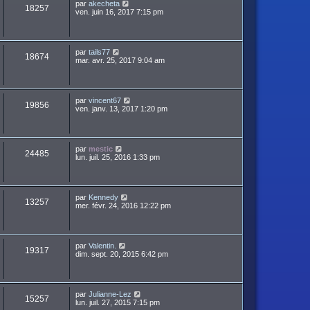
par
akecheta
18257
ven. juin 16, 2017 7:15 pm
par
tails77
18674
mar. avr. 25, 2017 9:04 am
par
vincent67
19856
ven. janv. 13, 2017 1:20 pm
par
mestic
24485
lun. juil. 25, 2016 1:33 pm
par
Kennedy
13257
mer. févr. 24, 2016 12:22 pm
par
Valentin.
19317
dim. sept. 20, 2015 6:42 pm
par
Julianne-Lez
15257
lun. juil. 27, 2015 7:15 pm