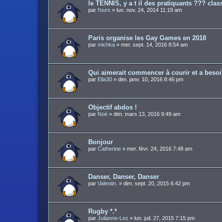
le TENNIS, y a t il des pratiquants ??? cla
par
l'ours
»
lun. nov. 24, 2014 11:19 am
Paris organise les Gay Games en 2018
par
michka
»
mer. sept. 14, 2016 8:54 am
Qui aimerait commencer à courir et a beso
par
Ella30
»
dim. janv. 10, 2016 8:46 pm
Objectif abdos !
par
Noé
»
dim. mars 13, 2016 9:49 am
Bonjour
par
Catherine
»
mer. févr. 24, 2016 7:48 am
Danser, Danser, Danser
par
Valentin.
»
dim. sept. 20, 2015 6:42 pm
Rugby *.*
par
Julianne-Lez
»
lun. juil. 27, 2015 7:15 pm