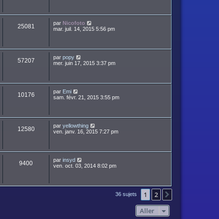
par
Nicofoto
25081
mar. juil. 14, 2015 5:56 pm
par
popy
57207
mer. juin 17, 2015 3:37 pm
par
Emi
10176
sam. févr. 21, 2015 3:55 pm
par
yellowthing
12580
ven. janv. 16, 2015 7:27 pm
par
insyd
9400
ven. oct. 03, 2014 8:02 pm
1
2
Suivant
36 sujets
Aller