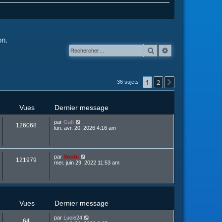
on.
Rechercher
Recherche avanc
1
2
Suivant
36 sujets
Vues
Dernier message
par
Gali
126068
lun. avr. 20, 2026 4:16 am
par
Soubi
121979
mer. juin 29, 2022 11:53 am
Vues
Dernier message
par
Lucie24
64