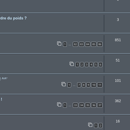
rdre du poids ?
3
851
1
82
83
84
85
86
…
51
1
2
3
4
5
6
! ^^'
101
1
7
8
9
10
11
…
 !
362
1
33
34
35
36
37
…
16
1
2