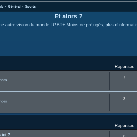
ub
Général
Sports
Et alors ?
e autre vision du monde LGBT+.Moins de préjugés, plus d'informati
cher
cherche avancée
Réponses
7
nces
3
nces
Réponses
 ici ?
0