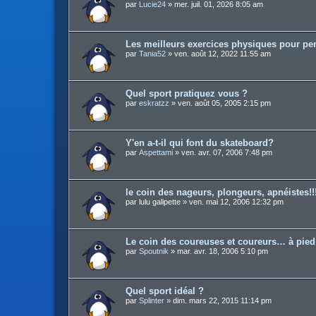
par
Lucie24
»
mer. juil. 01, 2026 8:05 am
Les meilleurs exercices physiques pour pe
par
Tania52
»
ven. août 12, 2022 11:55 am
Quel sport pratiquez vous ?
par
eskratzz
»
ven. août 05, 2005 2:15 pm
Y'en a-t-il qui font du skateboard?
par
Aspettami
»
ven. avr. 07, 2006 7:48 pm
le coin des nageurs, plongeurs, apnéistes!!
par
lulu galipette
»
ven. mai 12, 2006 12:32 pm
Le coin des coureuses et coureurs… à pied
par
Spoutnik
»
mar. avr. 18, 2006 5:10 pm
Quel sport idéal ?
par
Splinter
»
dim. mars 22, 2015 11:14 pm