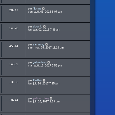
par
Norma
28747
ven. août 03, 2018 8:07 am
par
zigomio
14070
lun. avr. 02, 2018 7:38 am
par
sammmy
45544
sam. nov. 25, 2017 11:19 pm
par
yellowthing
14509
mar. août 15, 2017 2:55 pm
par
Zad'Ink
13136
lun. juil. 24, 2017 7:15 pm
par
yellowthing
18244
lun. juin 26, 2017 1:19 pm