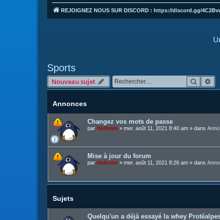
REJOIGNEZ NOUS SUR DISCORD : https://discord.gg/4C2Bv
Un
Sports
Recher
Re
Nouveau sujet
Annonces
Changez vos mots de passe
par
Helheim
»
mer. août 11, 2021 8:40 am
» dans
Anno
Mise à jour du forum
par
Helheim
»
mer. août 11, 2021 8:26 am
» dans
Anno
Sujets
Quelqu'un a déjà essayé la whey Protéalpes