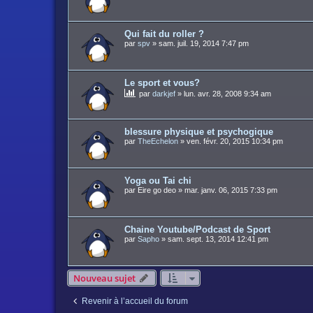
Qui fait du roller ?
par
spv
»
sam. juil. 19, 2014 7:47 pm
Le sport et vous?
par
darkjef
»
lun. avr. 28, 2008 9:34 am
blessure physique et psychogique
par
TheEchelon
»
ven. févr. 20, 2015 10:34 pm
Yoga ou Tai chi
par
Eire go deo
»
mar. janv. 06, 2015 7:33 pm
Chaine Youtube/Podcast de Sport
par
Sapho
»
sam. sept. 13, 2014 12:41 pm
Nouveau sujet
Revenir à l’accueil du forum