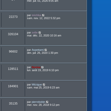
mer. juil. 01, 2026 8:05 am
par
michka
22273
sam. nov. 12, 2022 5:32 pm
par
zelie
326104
mar. déc. 22, 2020 10:16 am
par
Aspettami
96602
dim. juil. 26, 2020 1:30 pm
par
Norma
128511
lun. août 19, 2019 6:10 pm
par
Mézigue
184901
sam. mai 25, 2019 6:23 am
par
pierrebobin
35135
mer. nov. 28, 2018 9:12 pm