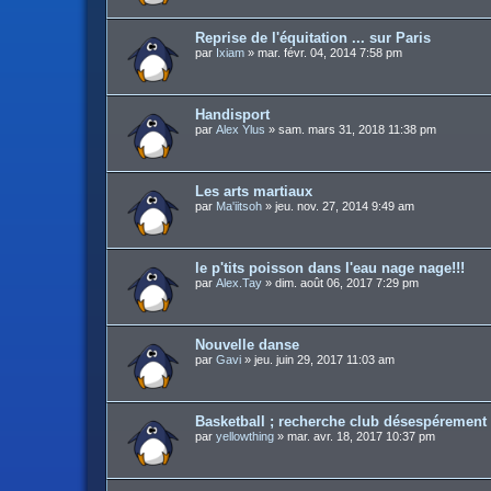
Reprise de l'équitation ... sur Paris
par
Ixiam
»
mar. févr. 04, 2014 7:58 pm
Handisport
par
Alex Ylus
»
sam. mars 31, 2018 11:38 pm
Les arts martiaux
par
Ma'iitsoh
»
jeu. nov. 27, 2014 9:49 am
le p'tits poisson dans l'eau nage nage!!!
par
Alex.Tay
»
dim. août 06, 2017 7:29 pm
Nouvelle danse
par
Gavi
»
jeu. juin 29, 2017 11:03 am
Basketball ; recherche club désespérement
par
yellowthing
»
mar. avr. 18, 2017 10:37 pm