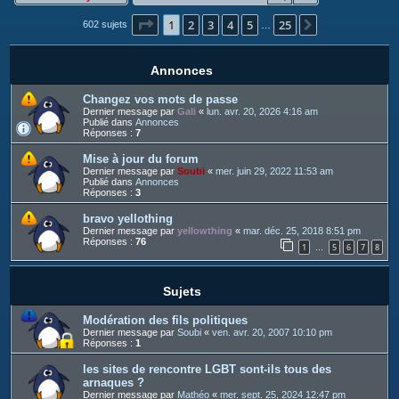
c
Page
1
sur
25
1
2
3
4
5
25
h
Suivant
602 sujets
…
e
r
Annonces
Changez vos mots de passe
Dernier message par
Gali
«
lun. avr. 20, 2026 4:16 am
Publié dans
Annonces
Réponses :
7
Mise à jour du forum
Dernier message par
Soubi
«
mer. juin 29, 2022 11:53 am
Publié dans
Annonces
Réponses :
3
bravo yellothing
Dernier message par
yellowthing
«
mar. déc. 25, 2018 8:51 pm
Réponses :
76
1
5
6
7
8
…
Sujets
Modération des fils politiques
Dernier message par
Soubi
«
ven. avr. 20, 2007 10:10 pm
Réponses :
1
les sites de rencontre LGBT sont-ils tous des
arnaques ?
Dernier message par
Mathéo
«
mer. sept. 25, 2024 12:47 pm