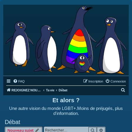
FAQ
Inscription
Connexion
R
REJOIGNEZ NOUS SUR DISCORD : https://discord.gg/4C2Bvub
Ta vie
Débat
e
Et alors ?
c
Une autre vision du monde LGBT+.Moins de préjugés, plus
h
d'information.
e
Débat
r
Rechercher
Recherche avan
Nouveau sujet