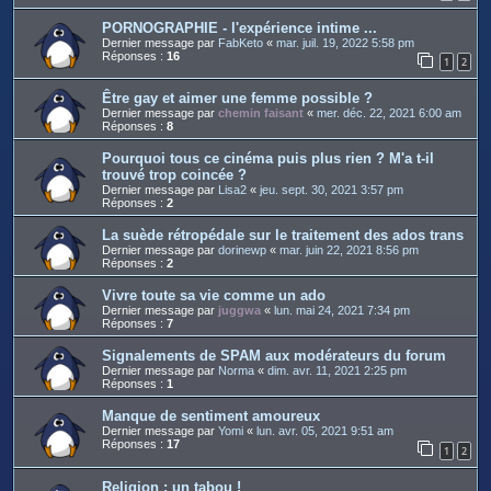
PORNOGRAPHIE - l'expérience intime ...
Dernier message par
FabKeto
«
mar. juil. 19, 2022 5:58 pm
Réponses :
16
1
2
Être gay et aimer une femme possible ?
Dernier message par
chemin faisant
«
mer. déc. 22, 2021 6:00 am
Réponses :
8
Pourquoi tous ce cinéma puis plus rien ? M'a t-il
trouvé trop coincée ?
Dernier message par
Lisa2
«
jeu. sept. 30, 2021 3:57 pm
Réponses :
2
La suède rétropédale sur le traitement des ados trans
Dernier message par
dorinewp
«
mar. juin 22, 2021 8:56 pm
Réponses :
2
Vivre toute sa vie comme un ado
Dernier message par
juggwa
«
lun. mai 24, 2021 7:34 pm
Réponses :
7
Signalements de SPAM aux modérateurs du forum
Dernier message par
Norma
«
dim. avr. 11, 2021 2:25 pm
Réponses :
1
Manque de sentiment amoureux
Dernier message par
Yomi
«
lun. avr. 05, 2021 9:51 am
Réponses :
17
1
2
Religion : un tabou !