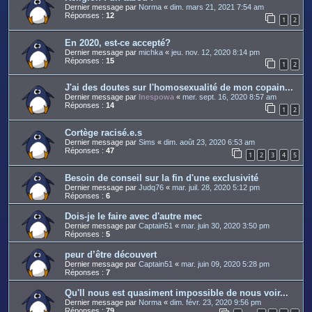
Dernier message par
Norma
«
dim. mars 21, 2021 7:54 am
Réponses :
12
1
2
En 2020, est-ce accepté?
Dernier message par
michka
«
jeu. nov. 12, 2020 8:14 pm
Réponses :
15
1
2
J'ai des doutes sur l'homosexualité de mon copain...
Dernier message par
Inespowa
«
mer. sept. 16, 2020 8:57 am
Réponses :
14
1
2
Cortège racisé.e.s
Dernier message par
Sims
«
dim. août 23, 2020 6:53 am
Réponses :
47
1
2
3
4
5
Besoin de conseil sur la fin d'une exclusivité
Dernier message par
Judq76
«
mar. juil. 28, 2020 5:12 pm
Réponses :
6
Dois-je le faire avec d'autre mec
Dernier message par
Captain51
«
mar. juin 30, 2020 3:50 pm
Réponses :
5
peur d’être découvert
Dernier message par
Captain51
«
mar. juin 09, 2020 5:28 pm
Réponses :
7
Qu'Il nous est quasiment impossible de nous voir...
Dernier message par
Norma
«
dim. févr. 23, 2020 9:56 pm
Réponses :
79