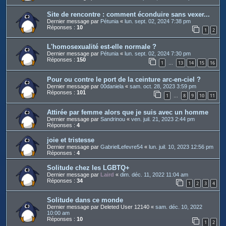
Site de rencontre : comment éconduire sans vexer...
Dernier message par
Pétunia
«
lun. sept. 02, 2024 7:38 pm
Réponses :
10
1
2
L'homosexualité est-elle normale ?
Dernier message par
Pétunia
«
lun. sept. 02, 2024 7:30 pm
Réponses :
150
1
13
14
15
16
…
Pour ou contre le port de la ceinture arc-en-ciel ?
Dernier message par
00daniela
«
sam. oct. 28, 2023 3:59 pm
Réponses :
101
1
8
9
10
11
…
Attirée par femme alors que je suis avec un homme
Dernier message par
Sandrinou
«
ven. juil. 21, 2023 2:44 pm
Réponses :
4
joie et tristesse
Dernier message par
GabrielLefevre54
«
lun. juil. 10, 2023 12:56 pm
Réponses :
4
Solitude chez les LGBTQ+
Dernier message par
Laird
«
dim. déc. 11, 2022 11:04 am
Réponses :
34
1
2
3
4
Solitude dans ce monde
Dernier message par
Deleted User 12140
«
sam. déc. 10, 2022
10:00 am
Réponses :
10
1
2