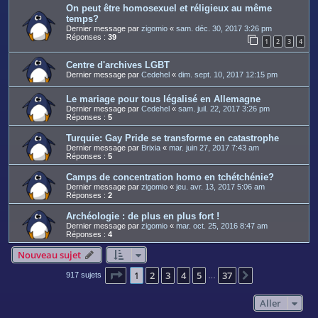
On peut être homosexuel et réligieux au même
temps?
Dernier message par
zigomio
«
sam. déc. 30, 2017 3:26 pm
Réponses :
39
1
2
3
4
Centre d'archives LGBT
Dernier message par
Cedehel
«
dim. sept. 10, 2017 12:15 pm
Le mariage pour tous légalisé en Allemagne
Dernier message par
Cedehel
«
sam. juil. 22, 2017 3:26 pm
Réponses :
5
Turquie: Gay Pride se transforme en catastrophe
Dernier message par
Brixia
«
mar. juin 27, 2017 7:43 am
Réponses :
5
Camps de concentration homo en tchétchénie?
Dernier message par
zigomio
«
jeu. avr. 13, 2017 5:06 am
Réponses :
2
Archéologie : de plus en plus fort !
Dernier message par
zigomio
«
mar. oct. 25, 2016 8:47 am
Réponses :
4
Nouveau sujet
Page
1
sur
37
1
2
3
4
5
37
Suivant
917 sujets
…
Aller