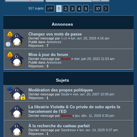
c
Page
1
sur
37
1
2
3
4
5
37
h
Suivant
917 sujets
…
e
r
Annonces
Changez vos mots de passe
Dernier message par
Gali
«
lun. avr. 20, 2026 4:16 am
Publié dans
Annonces
Réponses :
7
Mise à jour du forum
Dernier message par
Soubi
«
mer. juin 29, 2022 11:53 am
Publié dans
Annonces
Réponses :
3
Sujets
Modération des propos politiques
Dernier message par
Soubi
«
ven. avr. 20, 2007 10:09 pm
Réponses :
1
La librairie Violette & Co privée de subv après le
harcelement de l'ED
Dernier message par
Norma
«
jeu. déc. 11, 2025 6:30 pm
À la recherche du cadeau parfait
Dernier message par
Sandrinou
«
lun. avr. 14, 2025 9:37 am
Réponses :
1