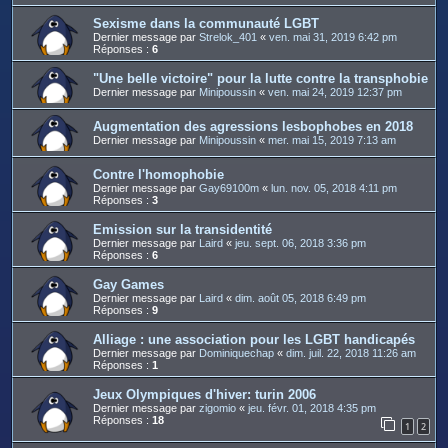
Sexisme dans la communauté LGBT
Dernier message par
Strelok_401
«
ven. mai 31, 2019 6:42 pm
Réponses :
6
"Une belle victoire" pour la lutte contre la transphobie
Dernier message par
Minipoussin
«
ven. mai 24, 2019 12:37 pm
Augmentation des agressions lesbophobes en 2018
Dernier message par
Minipoussin
«
mer. mai 15, 2019 7:13 am
Contre l'homophobie
Dernier message par
Gay69100m
«
lun. nov. 05, 2018 4:11 pm
Réponses :
3
Emission sur la transidentité
Dernier message par
Laird
«
jeu. sept. 06, 2018 3:36 pm
Réponses :
6
Gay Games
Dernier message par
Laird
«
dim. août 05, 2018 6:49 pm
Réponses :
9
Alliage : une association pour les LGBT handicapés
Dernier message par
Dominiquechap
«
dim. juil. 22, 2018 11:26 am
Réponses :
1
Jeux Olympiques d'hiver: turin 2006
Dernier message par
zigomio
«
jeu. févr. 01, 2018 4:35 pm
Réponses :
18
1
2