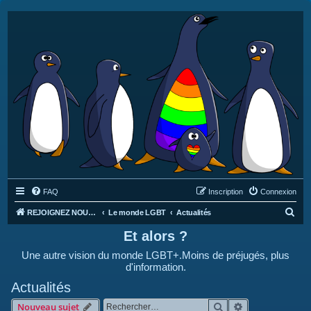
FAQ
Inscription
Connexion
R
REJOIGNEZ NOUS SUR DISCORD : https://discord.gg/4C2Bvub
Le monde LGBT
Actualités
e
Et alors ?
c
Une autre vision du monde LGBT+.Moins de préjugés, plus
h
d'information.
e
Actualités
r
Rechercher
Recherche avan
Nouveau sujet