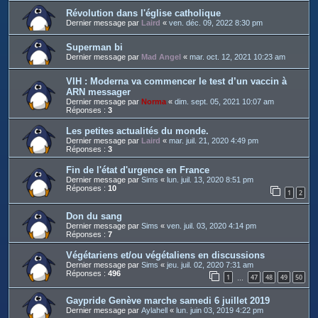
Révolution dans l'église catholique
Dernier message par
Laird
«
ven. déc. 09, 2022 8:30 pm
Superman bi
Dernier message par
Mad Angel
«
mar. oct. 12, 2021 10:23 am
VIH : Moderna va commencer le test d’un vaccin à
ARN messager
Dernier message par
Norma
«
dim. sept. 05, 2021 10:07 am
Réponses :
3
Les petites actualités du monde.
Dernier message par
Laird
«
mar. juil. 21, 2020 4:49 pm
Réponses :
3
Fin de l'état d'urgence en France
Dernier message par
Sims
«
lun. juil. 13, 2020 8:51 pm
Réponses :
10
1
2
Don du sang
Dernier message par
Sims
«
ven. juil. 03, 2020 4:14 pm
Réponses :
7
Végétariens et/ou végétaliens en discussions
Dernier message par
Sims
«
jeu. juil. 02, 2020 7:31 am
Réponses :
496
1
47
48
49
50
…
Gaypride Genève marche samedi 6 juillet 2019
Dernier message par
Aylahell
«
lun. juin 03, 2019 4:22 pm