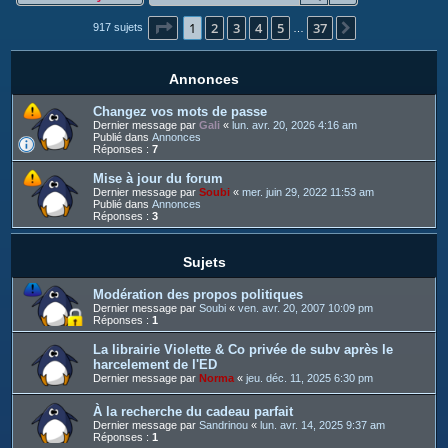
c
Page
1
sur
37
1
2
3
4
5
37
h
Suivant
917 sujets
…
e
r
Annonces
Changez vos mots de passe
Dernier message par
Gali
«
lun. avr. 20, 2026 4:16 am
Publié dans
Annonces
Réponses :
7
Mise à jour du forum
Dernier message par
Soubi
«
mer. juin 29, 2022 11:53 am
Publié dans
Annonces
Réponses :
3
Sujets
Modération des propos politiques
Dernier message par
Soubi
«
ven. avr. 20, 2007 10:09 pm
Réponses :
1
La librairie Violette & Co privée de subv après le
harcelement de l'ED
Dernier message par
Norma
«
jeu. déc. 11, 2025 6:30 pm
À la recherche du cadeau parfait
Dernier message par
Sandrinou
«
lun. avr. 14, 2025 9:37 am
Réponses :
1