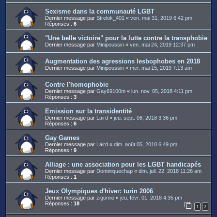
Sexisme dans la communauté LGBT
Dernier message par
Strelok_401
«
ven. mai 31, 2019 6:42 pm
Réponses :
6
"Une belle victoire" pour la lutte contre la transphobie
Dernier message par
Minipoussin
«
ven. mai 24, 2019 12:37 pm
Augmentation des agressions lesbophobes en 2018
Dernier message par
Minipoussin
«
mer. mai 15, 2019 7:13 am
Contre l'homophobie
Dernier message par
Gay69100m
«
lun. nov. 05, 2018 4:11 pm
Réponses :
3
Emission sur la transidentité
Dernier message par
Laird
«
jeu. sept. 06, 2018 3:36 pm
Réponses :
6
Gay Games
Dernier message par
Laird
«
dim. août 05, 2018 6:49 pm
Réponses :
9
Alliage : une association pour les LGBT handicapés
Dernier message par
Dominiquechap
«
dim. juil. 22, 2018 11:26 am
Réponses :
1
Jeux Olympiques d'hiver: turin 2006
Dernier message par
zigomio
«
jeu. févr. 01, 2018 4:35 pm
Réponses :
18
1
2