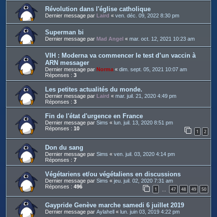
Révolution dans l'église catholique
Dernier message par
Laird
«
ven. déc. 09, 2022 8:30 pm
Superman bi
Dernier message par
Mad Angel
«
mar. oct. 12, 2021 10:23 am
VIH : Moderna va commencer le test d’un vaccin à
ARN messager
Dernier message par
Norma
«
dim. sept. 05, 2021 10:07 am
Réponses :
3
Les petites actualités du monde.
Dernier message par
Laird
«
mar. juil. 21, 2020 4:49 pm
Réponses :
3
Fin de l'état d'urgence en France
Dernier message par
Sims
«
lun. juil. 13, 2020 8:51 pm
Réponses :
10
1
2
Don du sang
Dernier message par
Sims
«
ven. juil. 03, 2020 4:14 pm
Réponses :
7
Végétariens et/ou végétaliens en discussions
Dernier message par
Sims
«
jeu. juil. 02, 2020 7:31 am
Réponses :
496
1
47
48
49
50
…
Gaypride Genève marche samedi 6 juillet 2019
Dernier message par
Aylahell
«
lun. juin 03, 2019 4:22 pm