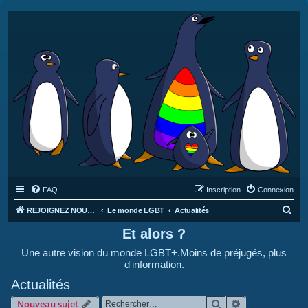
FAQ
Inscription
Connexion
R
REJOIGNEZ NOUS SUR DISCORD : https://discord.gg/4C2Bvub
Le monde LGBT
Actualités
e
Et alors ?
c
Une autre vision du monde LGBT+.Moins de préjugés, plus
h
d'information.
e
Actualités
r
Rechercher
Recherche avan
Nouveau sujet