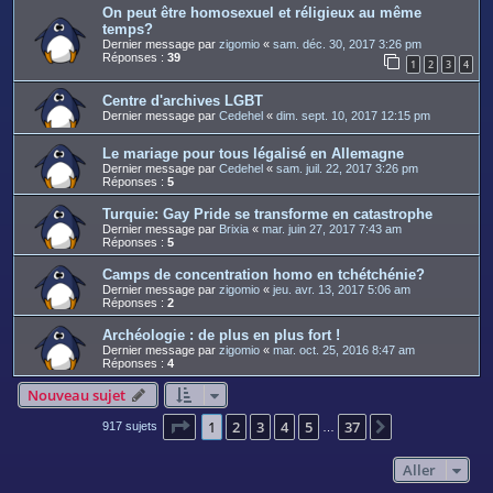
On peut être homosexuel et réligieux au même
temps?
Dernier message par
zigomio
«
sam. déc. 30, 2017 3:26 pm
Réponses :
39
1
2
3
4
Centre d'archives LGBT
Dernier message par
Cedehel
«
dim. sept. 10, 2017 12:15 pm
Le mariage pour tous légalisé en Allemagne
Dernier message par
Cedehel
«
sam. juil. 22, 2017 3:26 pm
Réponses :
5
Turquie: Gay Pride se transforme en catastrophe
Dernier message par
Brixia
«
mar. juin 27, 2017 7:43 am
Réponses :
5
Camps de concentration homo en tchétchénie?
Dernier message par
zigomio
«
jeu. avr. 13, 2017 5:06 am
Réponses :
2
Archéologie : de plus en plus fort !
Dernier message par
zigomio
«
mar. oct. 25, 2016 8:47 am
Réponses :
4
Nouveau sujet
Page
1
sur
37
1
2
3
4
5
37
Suivant
917 sujets
…
Aller