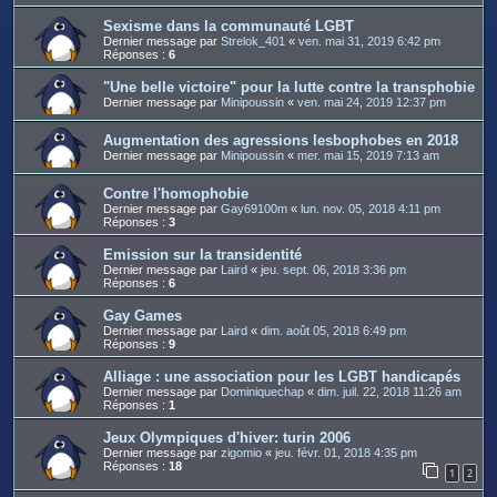
Sexisme dans la communauté LGBT
Dernier message par
Strelok_401
«
ven. mai 31, 2019 6:42 pm
Réponses :
6
"Une belle victoire" pour la lutte contre la transphobie
Dernier message par
Minipoussin
«
ven. mai 24, 2019 12:37 pm
Augmentation des agressions lesbophobes en 2018
Dernier message par
Minipoussin
«
mer. mai 15, 2019 7:13 am
Contre l'homophobie
Dernier message par
Gay69100m
«
lun. nov. 05, 2018 4:11 pm
Réponses :
3
Emission sur la transidentité
Dernier message par
Laird
«
jeu. sept. 06, 2018 3:36 pm
Réponses :
6
Gay Games
Dernier message par
Laird
«
dim. août 05, 2018 6:49 pm
Réponses :
9
Alliage : une association pour les LGBT handicapés
Dernier message par
Dominiquechap
«
dim. juil. 22, 2018 11:26 am
Réponses :
1
Jeux Olympiques d'hiver: turin 2006
Dernier message par
zigomio
«
jeu. févr. 01, 2018 4:35 pm
Réponses :
18
1
2