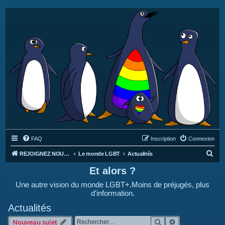
FAQ
Inscription
Connexion
R
REJOIGNEZ NOUS SUR DISCORD : https://discord.gg/4C2Bvub
Le monde LGBT
Actualités
e
Et alors ?
c
Une autre vision du monde LGBT+.Moins de préjugés, plus
h
d'information.
e
Actualités
r
Rechercher
Recherche avan
Nouveau sujet