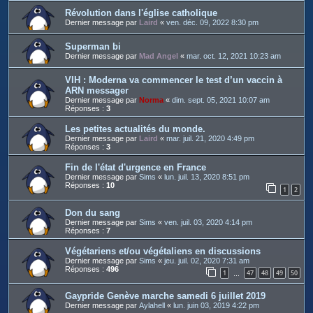
Révolution dans l'église catholique
Dernier message par
Laird
«
ven. déc. 09, 2022 8:30 pm
Superman bi
Dernier message par
Mad Angel
«
mar. oct. 12, 2021 10:23 am
VIH : Moderna va commencer le test d’un vaccin à
ARN messager
Dernier message par
Norma
«
dim. sept. 05, 2021 10:07 am
Réponses :
3
Les petites actualités du monde.
Dernier message par
Laird
«
mar. juil. 21, 2020 4:49 pm
Réponses :
3
Fin de l'état d'urgence en France
Dernier message par
Sims
«
lun. juil. 13, 2020 8:51 pm
Réponses :
10
1
2
Don du sang
Dernier message par
Sims
«
ven. juil. 03, 2020 4:14 pm
Réponses :
7
Végétariens et/ou végétaliens en discussions
Dernier message par
Sims
«
jeu. juil. 02, 2020 7:31 am
Réponses :
496
1
47
48
49
50
…
Gaypride Genève marche samedi 6 juillet 2019
Dernier message par
Aylahell
«
lun. juin 03, 2019 4:22 pm