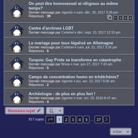
On peut être homosexuel et réligieux au même
temps?
Dernier message par
zigomio
«
sam. déc. 30, 2017 3:26 pm
Réponses :
39
1
2
3
4
Centre d'archives LGBT
Dernier message par
Cedehel
«
dim. sept. 10, 2017 12:15 pm
Le mariage pour tous légalisé en Allemagne
Dernier message par
Cedehel
«
sam. juil. 22, 2017 3:26 pm
Réponses :
5
Turquie: Gay Pride se transforme en catastrophe
Dernier message par
Brixia
«
mar. juin 27, 2017 7:43 am
Réponses :
5
Camps de concentration homo en tchétchénie?
Dernier message par
zigomio
«
jeu. avr. 13, 2017 5:06 am
Réponses :
2
Archéologie : de plus en plus fort !
Dernier message par
zigomio
«
mar. oct. 25, 2016 8:47 am
Réponses :
4
Nouveau sujet
Page
1
sur
37
1
2
3
4
5
37
Suivant
917 sujets
…
Aller