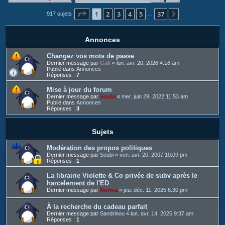
c
Page
1
sur
37
1
2
3
4
5
37
h
Suivant
917 sujets
…
e
r
Annonces
Changez vos mots de passe
Dernier message par
Gali
«
lun. avr. 20, 2026 4:16 am
Publié dans
Annonces
Réponses :
7
Mise à jour du forum
Dernier message par
Soubi
«
mer. juin 29, 2022 11:53 am
Publié dans
Annonces
Réponses :
3
Sujets
Modération des propos politiques
Dernier message par
Soubi
«
ven. avr. 20, 2007 10:09 pm
Réponses :
1
La librairie Violette & Co privée de subv après le
harcelement de l'ED
Dernier message par
Norma
«
jeu. déc. 11, 2025 6:30 pm
À la recherche du cadeau parfait
Dernier message par
Sandrinou
«
lun. avr. 14, 2025 9:37 am
Réponses :
1