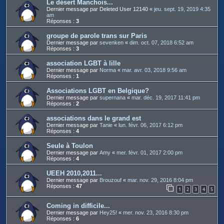
Le désert Manchois...
Dernier message par
Deleted User 12140
«
jeu. sept. 19, 2019 4:35
am
Réponses :
3
groupe de parole trans sur Paris
Dernier message par
sevenken
«
dim. oct. 07, 2018 6:52 am
Réponses :
3
association LGBT à lille
Dernier message par
Norma
«
mar. avr. 03, 2018 9:56 am
Réponses :
1
Associations LGBT en Belgique?
Dernier message par
supernana
«
mar. déc. 19, 2017 11:41 pm
Réponses :
2
associations dans le grand est
Dernier message par
Tanie
«
lun. févr. 06, 2017 6:12 pm
Réponses :
4
Seule à Toulon
Dernier message par
Amy
«
mer. févr. 01, 2017 2:00 pm
Réponses :
4
UEEH 2010,2011...
Dernier message par
Brouzouf
«
mar. nov. 29, 2016 8:04 pm
Réponses :
47
1
2
3
4
5
Coming in difficile...
Dernier message par
Hey25!
«
mer. nov. 23, 2016 8:30 pm
Réponses :
6