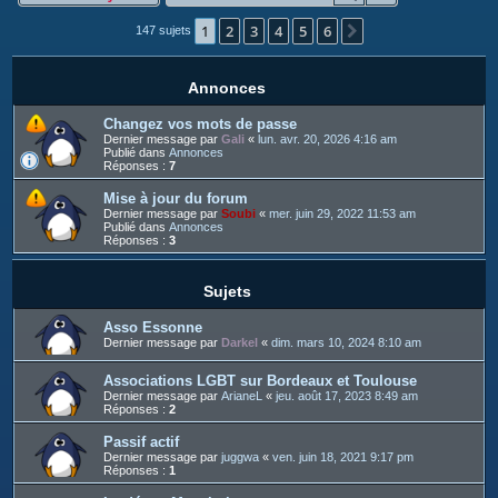
c
1
2
3
4
5
6
h
Suivant
147 sujets
e
r
Annonces
Changez vos mots de passe
Dernier message par
Gali
«
lun. avr. 20, 2026 4:16 am
Publié dans
Annonces
Réponses :
7
Mise à jour du forum
Dernier message par
Soubi
«
mer. juin 29, 2022 11:53 am
Publié dans
Annonces
Réponses :
3
Sujets
Asso Essonne
Dernier message par
Darkel
«
dim. mars 10, 2024 8:10 am
Associations LGBT sur Bordeaux et Toulouse
Dernier message par
ArianeL
«
jeu. août 17, 2023 8:49 am
Réponses :
2
Passif actif
Dernier message par
juggwa
«
ven. juin 18, 2021 9:17 pm
Réponses :
1