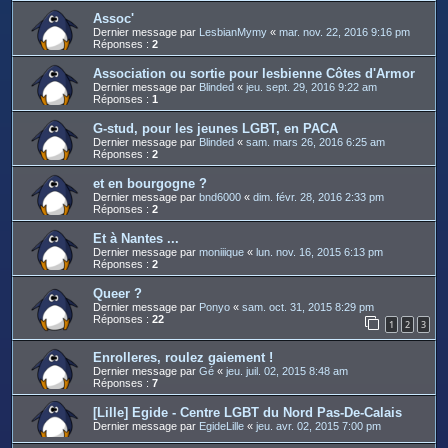
Assoc'
Dernier message par
LesbianMymy
«
mar. nov. 22, 2016 9:16 pm
Réponses :
2
Association ou sortie pour lesbienne Côtes d'Armor
Dernier message par
Blinded
«
jeu. sept. 29, 2016 9:22 am
Réponses :
1
G-stud, pour les jeunes LGBT, en PACA
Dernier message par
Blinded
«
sam. mars 26, 2016 6:25 am
Réponses :
2
et en bourgogne ?
Dernier message par
bnd6000
«
dim. févr. 28, 2016 2:33 pm
Réponses :
2
Et à Nantes ...
Dernier message par
moniiique
«
lun. nov. 16, 2015 6:13 pm
Réponses :
2
Queer ?
Dernier message par
Ponyo
«
sam. oct. 31, 2015 8:29 pm
Réponses :
22
1
2
3
Enrolleres, roulez gaiement !
Dernier message par
Gé
«
jeu. juil. 02, 2015 8:48 am
Réponses :
7
[Lille] Egide - Centre LGBT du Nord Pas-De-Calais
Dernier message par
EgideLille
«
jeu. avr. 02, 2015 7:00 pm