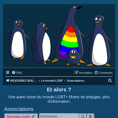
FAQ
Inscription
Connexion
R
REJOIGNEZ NOUS SUR DISCORD : https://discord.gg/4C2Bvub
Le monde LGBT
Associations
e
Et alors ?
c
Une autre vision du monde LGBT+.Moins de préjugés, plus
h
d'information.
e
Associations
r
Rechercher
Recherche avan
Nouveau sujet