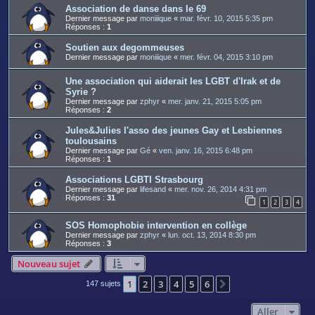
Association de danse dans le 69
Dernier message par
moniiique
«
mar. févr. 10, 2015 5:35 pm
Réponses :
1
Soutien aux degommeuses
Dernier message par
moniiique
«
mer. févr. 04, 2015 3:10 pm
Une association qui aiderait les LGBT d'Irak et de
Syrie ?
Dernier message par
zphyr
«
mer. janv. 21, 2015 5:05 pm
Réponses :
2
Jules&Julies l'asso des jeunes Gay et Lesbiennes
toulousains
Dernier message par
Gé
«
ven. janv. 16, 2015 6:48 pm
Réponses :
1
Associations LGBTI Strasbourg
Dernier message par
lifesand
«
mer. nov. 26, 2014 4:31 pm
Réponses :
31
1
2
3
4
SOS Homophobie intervention en collège
Dernier message par
zphyr
«
lun. oct. 13, 2014 8:30 pm
Réponses :
3
Nouveau sujet
1
2
3
4
5
6
Suivant
147 sujets
Aller