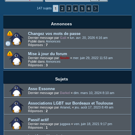
c
1
2
3
4
5
6
h
Suivant
147 sujets
e
r
Annonces
Changez vos mots de passe
Dernier message par
Gali
«
lun. avr. 20, 2026 4:16 am
Publié dans
Annonces
Réponses :
7
Mise à jour du forum
Dernier message par
Soubi
«
mer. juin 29, 2022 11:53 am
Publié dans
Annonces
Réponses :
3
Sujets
Asso Essonne
Dernier message par
Darkel
«
dim. mars 10, 2024 8:10 am
Associations LGBT sur Bordeaux et Toulouse
Dernier message par
ArianeL
«
jeu. août 17, 2023 8:49 am
Réponses :
2
Passif actif
Dernier message par
juggwa
«
ven. juin 18, 2021 9:17 pm
Réponses :
1