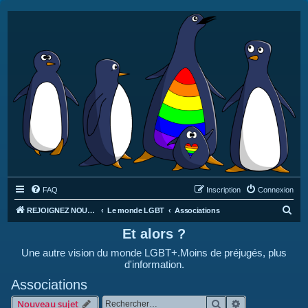
FAQ
Inscription
Connexion
R
REJOIGNEZ NOUS SUR DISCORD : https://discord.gg/4C2Bvub
Le monde LGBT
Associations
e
Et alors ?
c
Une autre vision du monde LGBT+.Moins de préjugés, plus
h
d'information.
e
Associations
r
Rechercher
Recherche avan
Nouveau sujet