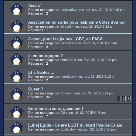
Assoc'
Dernier message par
LesbianMymy
«
mar. nov. 22, 2016 9:16 pm
Réponses :
2
Association ou sortie pour lesbienne Côtes d'Armor
Dernier message par
Blinded
«
jeu. sept. 29, 2016 9:22 am
Réponses :
1
G-stud, pour les jeunes LGBT, en PACA
Dernier message par
Blinded
«
sam. mars 26, 2016 6:25 am
Réponses :
2
et en bourgogne ?
Dernier message par
bnd6000
«
dim. févr. 28, 2016 2:33 pm
Réponses :
2
Et à Nantes ...
Dernier message par
moniiique
«
lun. nov. 16, 2015 6:13 pm
Réponses :
2
Queer ?
Dernier message par
Ponyo
«
sam. oct. 31, 2015 8:29 pm
Réponses :
22
1
2
3
Enrolleres, roulez gaiement !
Dernier message par
Gé
«
jeu. juil. 02, 2015 8:48 am
Réponses :
7
[Lille] Egide - Centre LGBT du Nord Pas-De-Calais
Dernier message par
EgideLille
«
jeu. avr. 02, 2015 7:00 pm