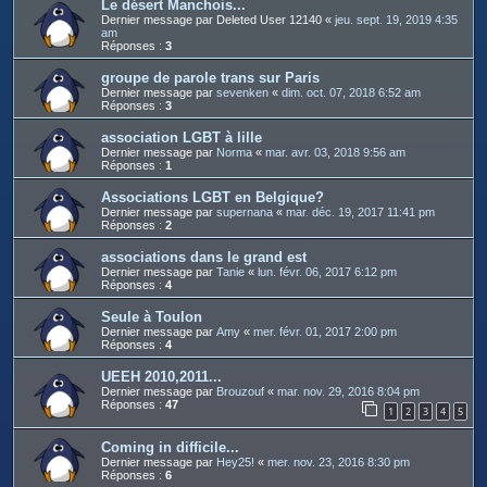
Le désert Manchois...
Dernier message par
Deleted User 12140
«
jeu. sept. 19, 2019 4:35
am
Réponses :
3
groupe de parole trans sur Paris
Dernier message par
sevenken
«
dim. oct. 07, 2018 6:52 am
Réponses :
3
association LGBT à lille
Dernier message par
Norma
«
mar. avr. 03, 2018 9:56 am
Réponses :
1
Associations LGBT en Belgique?
Dernier message par
supernana
«
mar. déc. 19, 2017 11:41 pm
Réponses :
2
associations dans le grand est
Dernier message par
Tanie
«
lun. févr. 06, 2017 6:12 pm
Réponses :
4
Seule à Toulon
Dernier message par
Amy
«
mer. févr. 01, 2017 2:00 pm
Réponses :
4
UEEH 2010,2011...
Dernier message par
Brouzouf
«
mar. nov. 29, 2016 8:04 pm
Réponses :
47
1
2
3
4
5
Coming in difficile...
Dernier message par
Hey25!
«
mer. nov. 23, 2016 8:30 pm
Réponses :
6