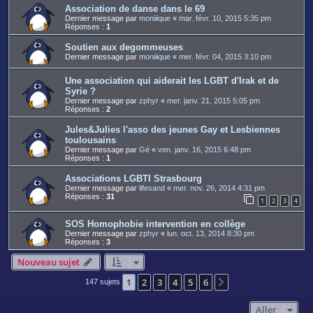
Association de danse dans le 69
Dernier message par
moniiique
«
mar. févr. 10, 2015 5:35 pm
Réponses :
1
Soutien aux degommeuses
Dernier message par
moniiique
«
mer. févr. 04, 2015 3:10 pm
Une association qui aiderait les LGBT d'Irak et de
Syrie ?
Dernier message par
zphyr
«
mer. janv. 21, 2015 5:05 pm
Réponses :
2
Jules&Julies l'asso des jeunes Gay et Lesbiennes
toulousains
Dernier message par
Gé
«
ven. janv. 16, 2015 6:48 pm
Réponses :
1
Associations LGBTI Strasbourg
Dernier message par
lifesand
«
mer. nov. 26, 2014 4:31 pm
Réponses :
31
1
2
3
4
SOS Homophobie intervention en collège
Dernier message par
zphyr
«
lun. oct. 13, 2014 8:30 pm
Réponses :
3
Nouveau sujet
1
2
3
4
5
6
Suivant
147 sujets
Aller