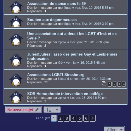
Association de danse dans le 69
Dernier message par
moniiique
«
mar. févr. 10, 2015 5:35 pm
Réponses :
1
Soutien aux degommeuses
Dernier message par
moniiique
«
mer. févr. 04, 2015 3:10 pm
Une association qui aiderait les LGBT d'Irak et de
Syrie ?
Dernier message par
zphyr
«
mer. janv. 21, 2015 5:05 pm
Réponses :
2
Jules&Julies l'asso des jeunes Gay et Lesbiennes
toulousains
Dernier message par
Gé
«
ven. janv. 16, 2015 6:48 pm
Réponses :
1
Associations LGBTI Strasbourg
Dernier message par
lifesand
«
mer. nov. 26, 2014 4:31 pm
Réponses :
31
1
2
3
4
SOS Homophobie intervention en collège
Dernier message par
zphyr
«
lun. oct. 13, 2014 8:30 pm
Réponses :
3
Nouveau sujet
1
2
3
4
5
6
Suivant
147 sujets
Aller