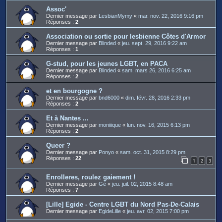
Assoc'
Dernier message par
LesbianMymy
«
mar. nov. 22, 2016 9:16 pm
Réponses :
2
Association ou sortie pour lesbienne Côtes d'Armor
Dernier message par
Blinded
«
jeu. sept. 29, 2016 9:22 am
Réponses :
1
G-stud, pour les jeunes LGBT, en PACA
Dernier message par
Blinded
«
sam. mars 26, 2016 6:25 am
Réponses :
2
et en bourgogne ?
Dernier message par
bnd6000
«
dim. févr. 28, 2016 2:33 pm
Réponses :
2
Et à Nantes ...
Dernier message par
moniiique
«
lun. nov. 16, 2015 6:13 pm
Réponses :
2
Queer ?
Dernier message par
Ponyo
«
sam. oct. 31, 2015 8:29 pm
Réponses :
22
1
2
3
Enrolleres, roulez gaiement !
Dernier message par
Gé
«
jeu. juil. 02, 2015 8:48 am
Réponses :
7
[Lille] Egide - Centre LGBT du Nord Pas-De-Calais
Dernier message par
EgideLille
«
jeu. avr. 02, 2015 7:00 pm