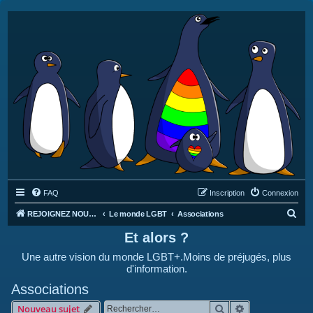
FAQ
Inscription
Connexion
R
REJOIGNEZ NOUS SUR DISCORD : https://discord.gg/4C2Bvub
Le monde LGBT
Associations
e
Et alors ?
c
Une autre vision du monde LGBT+.Moins de préjugés, plus
h
d'information.
e
Associations
r
Rechercher
Recherche avan
Nouveau sujet