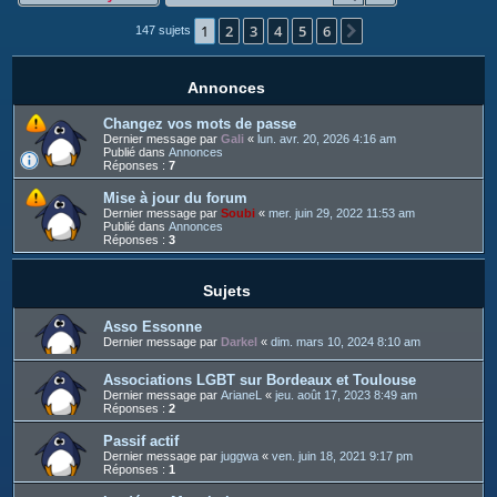
c
1
2
3
4
5
6
h
Suivant
147 sujets
e
r
Annonces
Changez vos mots de passe
Dernier message par
Gali
«
lun. avr. 20, 2026 4:16 am
Publié dans
Annonces
Réponses :
7
Mise à jour du forum
Dernier message par
Soubi
«
mer. juin 29, 2022 11:53 am
Publié dans
Annonces
Réponses :
3
Sujets
Asso Essonne
Dernier message par
Darkel
«
dim. mars 10, 2024 8:10 am
Associations LGBT sur Bordeaux et Toulouse
Dernier message par
ArianeL
«
jeu. août 17, 2023 8:49 am
Réponses :
2
Passif actif
Dernier message par
juggwa
«
ven. juin 18, 2021 9:17 pm
Réponses :
1