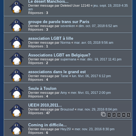
Le désert Manchois...
Dernier message par
Deleted User 12140
«
jeu. sept. 19, 2019 4:35
am
Réponses :
3
groupe de parole trans sur Paris
Dernier message par
sevenken
«
dim. oct. 07, 2018 6:52 am
Réponses :
3
association LGBT à lille
Dernier message par
Norma
«
mar. avr. 03, 2018 9:56 am
Réponses :
1
Associations LGBT en Belgique?
Dernier message par
supernana
«
mar. déc. 19, 2017 11:41 pm
Réponses :
2
associations dans le grand est
Dernier message par
Tanie
«
lun. févr. 06, 2017 6:12 pm
Réponses :
4
Seule à Toulon
Dernier message par
Amy
«
mer. févr. 01, 2017 2:00 pm
Réponses :
4
UEEH 2010,2011...
Dernier message par
Brouzouf
«
mar. nov. 29, 2016 8:04 pm
Réponses :
47
1
2
3
4
5
Coming in difficile...
Dernier message par
Hey25!
«
mer. nov. 23, 2016 8:30 pm
Réponses :
6