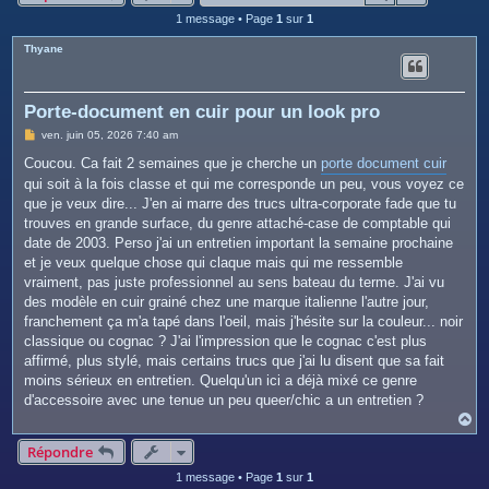
c
1 message • Page
1
sur
1
h
Thyane
e
r
Porte-document en cuir pour un look pro
M
ven. juin 05, 2026 7:40 am
e
s
Coucou. Ca fait 2 semaines que je cherche un
porte document cuir
s
qui soit à la fois classe et qui me corresponde un peu, vous voyez ce
a
g
que je veux dire... J'en ai marre des trucs ultra-corporate fade que tu
e
trouves en grande surface, du genre attaché-case de comptable qui
date de 2003. Perso j'ai un entretien important la semaine prochaine
et je veux quelque chose qui claque mais qui me ressemble
vraiment, pas juste professionnel au sens bateau du terme. J'ai vu
des modèle en cuir grainé chez une marque italienne l'autre jour,
franchement ça m'a tapé dans l'oeil, mais j'hésite sur la couleur... noir
classique ou cognac ? J'ai l'impression que le cognac c'est plus
affirmé, plus stylé, mais certains trucs que j'ai lu disent que sa fait
moins sérieux en entretien. Quelqu'un ici a déjà mixé ce genre
d'accessoire avec une tenue un peu queer/chic a un entretien ?
H
a
u
Répondre
t
1 message • Page
1
sur
1