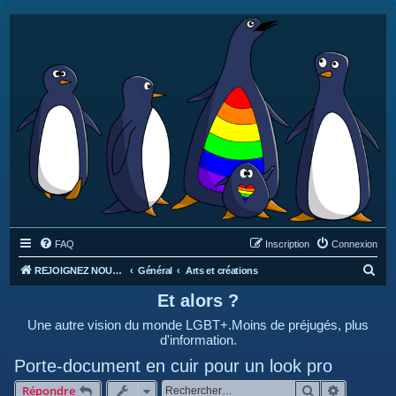
FAQ
Inscription
Connexion
R
REJOIGNEZ NOUS SUR DISCORD : https://discord.gg/4C2Bvub
Général
Arts et créations
e
Et alors ?
c
Une autre vision du monde LGBT+.Moins de préjugés, plus
h
d'information.
e
Porte-document en cuir pour un look pro
r
Rechercher
Recherche
Répondre