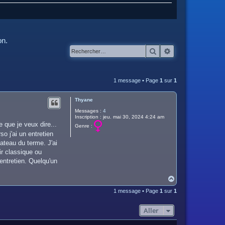
on.
Rechercher
Recherche avanc
1 message • Page
1
sur
1
Thyane
Messages :
4
Inscription :
jeu. mai 30, 2024 4:24 am
 que je veux dire...
Genre :
o j'ai un entretien
ateau du terme. J'ai
ir classique ou
 entretien. Quelqu'un
H
a
1 message • Page
1
sur
1
u
t
Aller