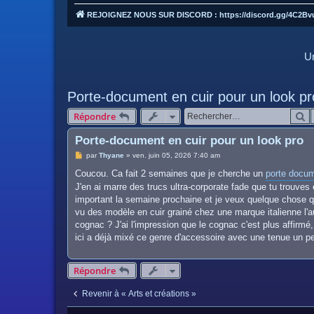
REJOIGNEZ NOUS SUR DISCORD : https://discord.gg/4C2Bv
Un
Porte-document en cuir pour un look pr
R
Répondre
Porte-document en cuir pour un look pro
M
par
Thyane
»
ven. juin 05, 2026 7:40 am
e
s
Coucou. Ca fait 2 semaines que je cherche un
porte docum
s
J'en ai marre des trucs ultra-corporate fade que tu trouves
a
g
important la semaine prochaine et je veux quelque chose q
e
vu des modèle en cuir grainé chez une marque italienne l'aut
cognac ? J'ai l'impression que le cognac c'est plus affirmé,
ici a déjà mixé ce genre d'accessoire avec une tenue un pe
Répondre
Revenir à « Arts et créations »