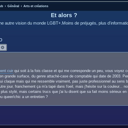
ub
Général
Arts et créations
Et alors ?
e autre vision du monde LGBT+.Moins de préjugés, plus d'informati
o
echercher
Recherche avancée
ent cuir
qui soit à la fois classe et qui me corresponde un peu, vous voyez ce
 en grande surface, du genre attaché-case de comptable qui date de 2003. Pers
ui claque mais qui me ressemble vraiment, pas juste professionnel au sens b
re jour, franchement ça m'a tapé dans l'oeil, mais j'hésite sur la couleur... no
 plus stylé, mais certains trucs que j'ai lu disent que sa fait moins sérieux en
u queer/chic a un entretien ?