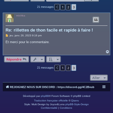
c
1
2
3
h
Précédent
21 messages
e
michka
r
Re: rillettes de thon facile et rapide à faire !
M
jeu. janv. 26, 2023 9:16 pm
e
s
Et merci pour le commentaire.
s
a
g
H
e
a
u
Répondre
t
1
2
3
Précédent
21 messages
Aller
REJOIGNEZ NOUS SUR DISCORD : https://discord.gg/4C2Bvub
Développé par
phpBB
® Forum Software © phpBB Limited
Traduction française officielle
©
Qiaeru
Style: Multi Design by Joyce&Luna
phpBB-Style-Design
Confidentialité
|
Conditions