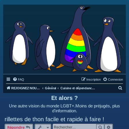
FAQ
Inscription
Connexion
R
REJOIGNEZ NOUS SUR DISCORD : https://discord.gg/4C2Bvub
Général
Cuisine et dépendances
e
Et alors ?
c
Une autre vision du monde LGBT+.Moins de préjugés, plus
h
d'information.
e
rillettes de thon facile et rapide à faire !
r
Rechercher
Recherche
Répondre