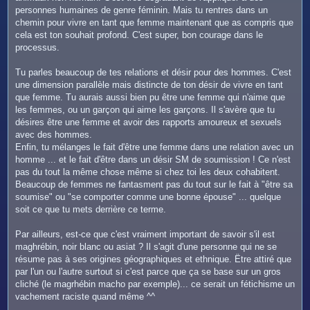
personnes humaines de genre féminin. Mais tu rentres dans un
chemin pour vivre en tant que femme maintenant que as compris que
cela est ton souhait profond. C'est super, bon courage dans le
processus.
Tu parles beaucoup de tes relations et désir pour des hommes. C'est
une dimension parallèle mais distincte de ton désir de vivre en tant
que femme. Tu aurais aussi bien pu être une femme qui n'aime que
les femmes, ou un garçon qui aime les garçons. Il s'avère que tu
désires être une femme et avoir des rapports amoureux et sexuels
avec des hommes.
Enfin, tu mélanges le fait d'être une femme dans une relation avec un
homme ... et le fait d'être dans un désir SM de soumission ! Ce n'est
pas du tout la même chose même si chez toi les deux cohabitent.
Beaucoup de femmes ne fantasment pas du tout sur le fait à "être sa
soumise" ou "se comporter comme une bonne épouse" ... quelque
soit ce que tu mets derrière ce terme.
Par ailleurs, est-ce que c'est vraiment important de savoir s'il est
maghrébin, noir blanc ou asiat ? Il s'agit d'une personne qui ne se
résume pas à ses origines géographiques et ethnique. Ëtre attiré que
par l'un ou l'autre surtout si c'est parce que ça se base sur un gros
cliché (le magrhébin macho par exemple)... ce serait un fétichisme un
vachement raciste quand même ^^