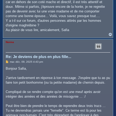
car en dehors de son coté macho et directif, il est très attentif et
doux. Même si parfois, j'éprouve encore de la honte, je ne regrette
pas de devenir avec lui une vraie madame et de me comporter
comme une bonne épouse... Voilà, vous savez presque tout....
Y a t-il sur ce forum, d'autres personnes attirés par les hommes
d'origine maghrébine ?
Au plaisir de vous lire, amicalement, Safia
H
a
u
Norma
t
Re: Je deviens de plus en plus fille...
M
mar. déc. 09, 2025 4:43 pm
e
s
Bonjour Safia,
s
a
g
J'arrive tardivement en réponse à ton message. J'espère que tu as pu
e
faire ton petit bonhomme (ou ta petite madame) de chemin depuis.
Compliqué de se rendre compte qu'on est une meuf après avoir
intégrer des années et des années de misogynie ... :/
Peut être bien de prendre le temps de reprendre deux trois trucs ...
Tu ne deviendras jamais une "femelle". Ce terme est là pour les
animaux non-humain. C'est très dégradant de l'appliquer à des