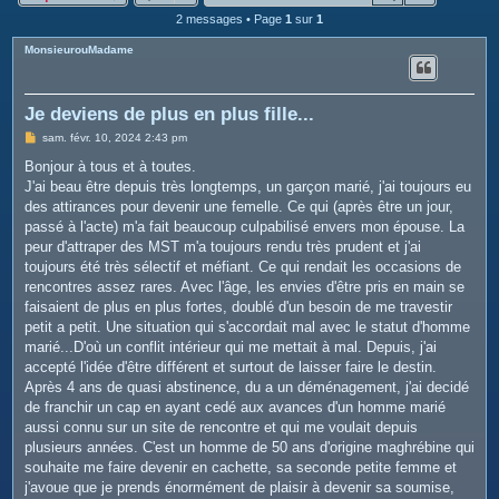
c
2 messages • Page
1
sur
1
h
MonsieurouMadame
e
r
Je deviens de plus en plus fille...
M
sam. févr. 10, 2024 2:43 pm
e
s
Bonjour à tous et à toutes.
s
J'ai beau être depuis très longtemps, un garçon marié, j'ai toujours eu
a
g
des attirances pour devenir une femelle. Ce qui (après être un jour,
e
passé à l'acte) m'a fait beaucoup culpabilisé envers mon épouse. La
peur d'attraper des MST m'a toujours rendu très prudent et j'ai
toujours été très sélectif et méfiant. Ce qui rendait les occasions de
rencontres assez rares. Avec l'âge, les envies d'être pris en main se
faisaient de plus en plus fortes, doublé d'un besoin de me travestir
petit a petit. Une situation qui s'accordait mal avec le statut d'homme
marié...D'où un conflit intérieur qui me mettait à mal. Depuis, j'ai
accepté l'idée d'être différent et surtout de laisser faire le destin.
Après 4 ans de quasi abstinence, du a un déménagement, j'ai decidé
de franchir un cap en ayant cedé aux avances d'un homme marié
aussi connu sur un site de rencontre et qui me voulait depuis
plusieurs années. C'est un homme de 50 ans d'origine maghrébine qui
souhaite me faire devenir en cachette, sa seconde petite femme et
j'avoue que je prends énormément de plaisir à devenir sa soumise,