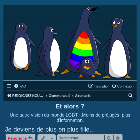
FAQ
Inscription
Connexion
R
REJOIGNEZ NOUS SUR DISCORD : https://discord.gg/4C2Bvub
Communauté
Alternatifs
e
Et alors ?
c
Une autre vision du monde LGBT+.Moins de préjugés, plus
h
d'information.
e
Je deviens de plus en plus fille...
r
Rechercher
Recherche
Répondre