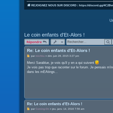
REJOIGNEZ NOUS SUR DISCORD : https://discord.gg/4C2Bv
Un
Le coin enfants d'Et-Alors !
R
Répondre
Re: Le coin enfants d'Et-Alors !
M
par
michka
»
dim. juin 28, 2015 3:27 pm
e
s
Merci Sarablue, je vois qu'il y en a qui suivent
s
Je vois pas trop que raconter sur le forum. Je pensais m'in
a
g
dans les mEAtings...
e
Re: Le coin enfants d'Et-Alors !
M
par
Coming-On
»
jeu. janv. 14, 2016 7:56 am
e