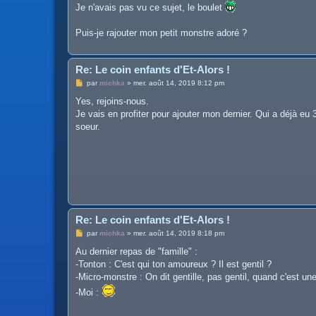
s
Je n'avais pas vu ce sujet, le boulet
s
a
g
Puis-je rajouter mon petit monstre adoré ?
e
Re: Le coin enfants d'Et-Alors !
M
par
michka
»
mer. août 14, 2019 8:12 pm
e
s
Yes, rejoins-nous.
s
Je vais en profiter pour ajouter mon dernier. Qui a déjà eu
a
g
soeur.
e
Re: Le coin enfants d'Et-Alors !
M
par
michka
»
mer. août 14, 2019 8:18 pm
e
s
Au dernier repas de "famille" :
s
-Tonton : C'est qui ton amoureux ? Il est gentil ?
a
g
-Micro-monstre : On dit gentille, pas gentil, quand c'est une 
e
-Moi :