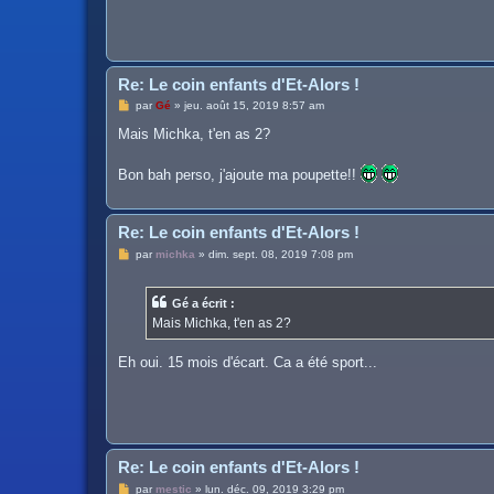
Re: Le coin enfants d'Et-Alors !
M
par
Gé
»
jeu. août 15, 2019 8:57 am
e
s
Mais Michka, t'en as 2?
s
a
g
Bon bah perso, j'ajoute ma poupette!!
e
Re: Le coin enfants d'Et-Alors !
M
par
michka
»
dim. sept. 08, 2019 7:08 pm
e
s
s
Gé a écrit :
a
g
Mais Michka, t'en as 2?
e
Eh oui. 15 mois d'écart. Ca a été sport...
Re: Le coin enfants d'Et-Alors !
M
par
mestic
»
lun. déc. 09, 2019 3:29 pm