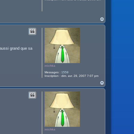
H
a
u
t
 aussi grand que sa
michka
Messages :
1559
Inscription :
dim. avr. 29, 2007 7:07 pm
H
a
u
t
michka