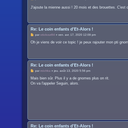
e
s
J'ajoute la mienne aussi ! 20 mois et des brouettes. C'est
s
a
g
e
Re: Le coin enfants d'Et-Alors !
M
par
stickout94
»
ven. avr. 17, 2020 12:09 pm
e
s
Oh je viens de voir ce topic ! je peux rajouter mon pti gn
s
a
g
e
Re: Le coin enfants d'Et-Alors !
M
par
michka
»
jeu. août 13, 2020 5:56 pm
e
s
Mais bien sûr. Plus il y a de gnomes plus on rit.
s
On va l'appeler Seguin, alors.
a
g
e
Re: Le coin enfants d'Et-Alors !