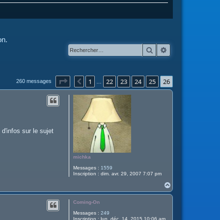
on.
Rechercher
Recherche avanc
Page
26
sur
26
1
22
23
24
25
26
Précédent
260 messages
…
d'infos sur le sujet
michka
Messages :
1559
Inscription :
dim. avr. 29, 2007 7:07 pm
H
a
u
Coming-On
t
Messages :
249
Inscription :
lun. déc. 14, 2015 10:06 am