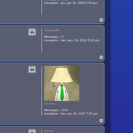
Inscription :
jeu. juin 30, 2005 5:00 pm
H
a
u
stickout94
t
Messages :
27
Inscription :
mer. janv. 13, 2016 5:05 pm
H
a
u
t
michka
Messages :
1559
Inscription :
dim. avr. 29, 2007 7:07 pm
H
a
u
mestic
t