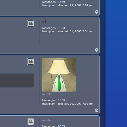
Messages :
1559
Inscription :
dim. avr. 29, 2007 7:07 pm
H
a
u
Gé
t
Messages :
7983
Inscription :
ven. juil. 01, 2005 7:54 am
H
a
u
t
michka
Messages :
1559
Inscription :
dim. avr. 29, 2007 7:07 pm
H
a
u
mestic
t
Messages :
8055